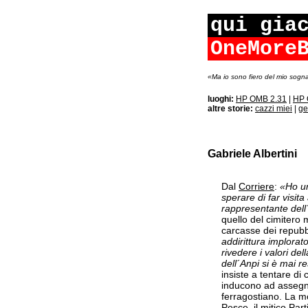
qui gia
OneMore
«Ma io sono fiero del mio sogna
luoghi:
HP OMB 2.31
|
HP 
altre storie:
cazzi miei
|
ge
Gabriele Albertini
Dal
Corriere
:
«Ho un
sperare di far visi
rappresentante dell´
quello del cimitero 
carcasse dei repubb
addirittura implorat
rivedere i valori de
dell´Anpi si è mai r
insiste a tentare di c
inducono ad assegna
ferragostiano. La mo
Pesce, il mitico Part