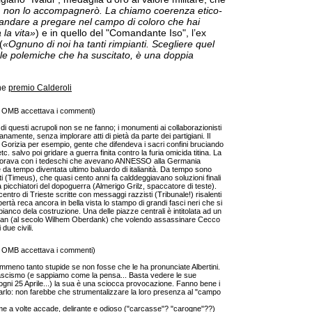
 non lo accompagnerò. La chiamo coerenza etico-
andare a pregare nel campo di coloro che hai
 la vita»
) e in quello del "Comandante Iso", l’ex
(
«Ognuno di noi ha tanti rimpianti. Scegliere quel
e le polemiche che ha suscitato, è una doppia
one
premio Calderoli
o OMB accettava i commenti)
 di questi acrupoli non se ne fanno; i monumenti ai collaborazionisti
amente, senza implorare atti di pietà da parte dei partigiani. Il
orizia per esempio, gente che difendeva i sacri confini bruciando
. salvo poi gridare a guerra finita contro la furia omicida titina. La
aborava con i tedeschi che avevano ANNESSO alla Germania
, è da tempo diventata ultimo baluardo di italianità. Da tempo sono
isti (Timeus), che quasi cento anni fa calddeggiavano soluzioni finali
a picchiatori del dopoguerra (Almerigo Grilz, spaccatore di teste).
 centro di Trieste scritte con messaggi razzisti (Tribunale!) risalenti
libertà reca ancora in bella vista lo stampo di grandi fasci neri che si
bianco dela costruzione. Una delle piazze centrali è intitolata ad un
rdan (al secolo Wilhem Oberdank) che volendo assassinare Cecco
due civili.
o OMB accettava i commenti)
mmeno tanto stupide se non fosse che le ha pronunciate Albertini.
ascismo (e sappiamo come la pensa... Basta vedere le sue
ogni 25 Aprile...) la sua è una sciocca provocazione. Fanno bene i
tarlo: non farebbe che strumentalizzare la loro presenza al "campo
ome a volte accade, delirante e odioso ("carcasse"? "carogne"??)