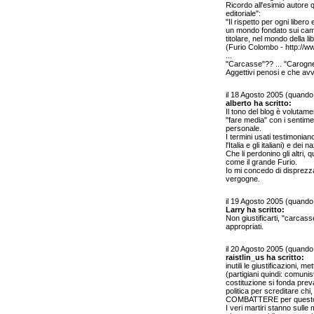
Ricordo all'esimio autore 
editoriale":
"Il rispetto per ogni liber
un mondo fondato sui campi 
titolare, nel mondo della lib
(Furio Colombo - http://
...
"Carcasse"?? ... "Carogn
Aggettivi penosi e che avvi
il 18 Agosto 2005 (quand
alberto ha scritto:
Il tono del blog è volutame
"fare media" con i sentime
personale.
I termini usati testimonian
l'Italia e gli italiani) e de
Che li perdonino gli altri, 
come il grande Furio.
Io mi concedo di disprezza
vergogne.
il 19 Agosto 2005 (quand
Larry ha scritto:
Non giustificarti, "carcas
appropriati.
il 20 Agosto 2005 (quand
raistlin_us ha scritto:
inutili le giustificazioni, m
(partigiani quindi: comunis
costituzione si fonda pre
politica per screditare chi
COMBATTERE per questo
I veri martiri stanno sull