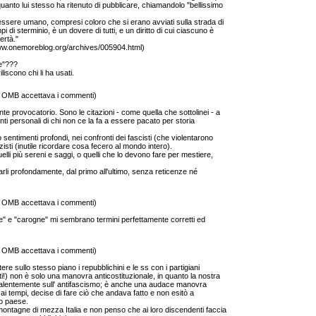
quanto lui stesso ha ritenuto di pubblicare, chiamandolo "bellissimo
o essere umano, compresi coloro che si erano avviati sulla strada di
di sterminio, è un dovere di tutti, e un diritto di cui ciascuno è
ertà."
www.onemoreblog.org/archives/005904.html)
e"???
liscono chi li ha usati.
o OMB accettava i commenti)
nte provocatorio. Sono le citazioni - come quella che sottolinei - a
nti personali di chi non ce la fa a essere pacato per storia
o sentimenti profondi, nei confronti dei fascisti (che violentarono
i nazisti (inutile ricordare cosa fecero al mondo intero).
quelli più sereni e saggi, o quelli che lo devono fare per mestiere,
rli profondamente, dal primo all'ultimo, senza reticenze né
o OMB accettava i commenti)
se" e "carogne" mi sembrano termini perfettamente corretti ed
o OMB accettava i commenti)
ettere sullo stesso piano i repubblichini e le ss con i partigiani
ti!) non è solo una manovra anticostituzionale, in quanto la nostra
valentemente sull' antifascismo; è anche una audace manovra
, ai tempi, decise di fare ciò che andava fatto e non esitò a
 paese.
e montagne di mezza Italia e non penso che ai loro discendenti faccia