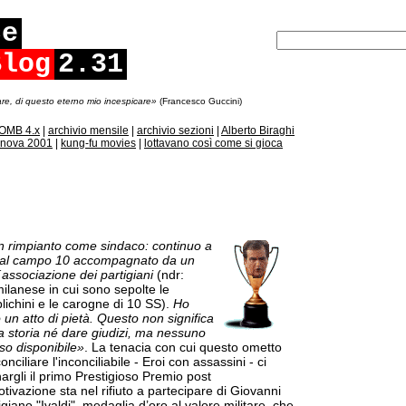
ce
Blog
2.31
re, di questo eterno mio incespicare»
(Francesco Guccini)
OMB 4.x
|
archivio mensile
|
archivio sezioni
|
Alberto Biraghi
nova 2001
|
kung-fu movies
|
lottavano così come si gioca
 rimpianto come sindaco: continuo a
ta al campo 10 accompagnato da un
associazione dei partigiani
(ndr:
milanese in cui sono sepolte le
lichini e le carogne di 10 SS).
Ho
o un atto di pietà. Questo non significa
lla storia né dare giudizi, ma nessuno
eso disponibile»
. La tenacia con cui questo ometto
onciliare l'inconciliabile - Eroi con assassini - ci
rgli il primo Prestigioso Premio post
tivazione sta nel rifiuto a partecipare di Giovanni
igiano "Ivaldi", medaglia d’oro al valore militare, che