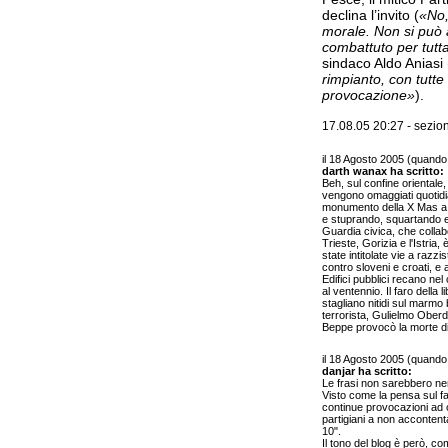
declina l’invito (
«No,
morale. Non si può 
combattuto per tutta
sindaco Aldo Aniasi 
rimpianto, con tutt
provocazione»
).
17.08.05 20:27 - sezi
il 18 Agosto 2005 (quand
darth wanax ha scritto:
Beh, sul confine orientale,
vengono omaggiati quotidian
monumento della X Mas a G
e stuprando, squartando etc
Guardia civica, che coll
Trieste, Gorizia e l'Istria
state intitolate vie a razz
contro sloveni e croati, e 
Edifici pubblici recano nel
al ventennio. Il faro della 
stagliano nitidi sul marmo 
terrorista, Gulielmo Obe
Beppe provocò la morte di 
il 18 Agosto 2005 (quand
danjar ha scritto:
Le frasi non sarebbero ne
Visto come la pensa sul f
continue provocazioni ad 
partigiani a non acconten
10".
Il tono del blog è però, c