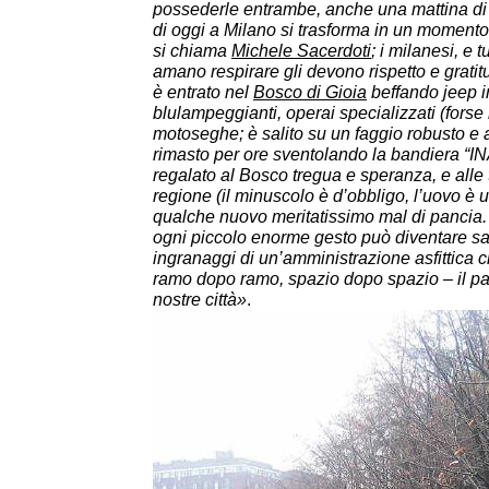
possederle entrambe, anche una mattina d
di oggi a Milano si trasforma in un momento
si chiama
Michele Sacerdoti
; i milanesi, e t
amano respirare gli devono rispetto e grati
è entrato nel
Bosco di Gioia
beffando jeep 
blulampeggianti, operai specializzati (forse
motoseghe; è salito su un faggio robusto e 
rimasto per ore sventolando la bandiera 
regalato al Bosco tregua e speranza, e alle 
regione (il minuscolo è d’obbligo, l’uovo è
qualche nuovo meritatissimo mal di pancia.
ogni piccolo enorme gesto può diventare sa
ingranaggi di un’amministrazione asfittica 
ramo dopo ramo, spazio dopo spazio – il pa
nostre città»
.