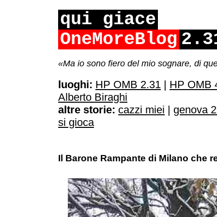
qui giace
OneMoreBlog
2.3
«Ma io sono fiero del mio sognare, di qu
luoghi:
HP OMB 2.31
|
HP OMB 4
Alberto Biraghi
altre storie:
cazzi miei
|
genova 
si gioca
Il Barone Rampante di Milano che r