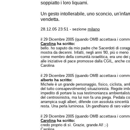
soppiatto i loro liquami.
Un gesto intollerabile, uno sconcio, un'infa
vendetta.
28.12.05 23:51 - sezione
milano
il 29 Dicembre 2005 (quando OMB accettava i comme
Carolina
ha scritto:
bello. ho saputo da mio padre che Sacerdoti di coragg
mostra da decenni. Infatti, negli anni '80, più o meno
come membro della comunità israelitica, era uno dei
alle iniziative di pace promosse dalla CGIL, anche c
Carolina
il 29 Dicembre 2005 (quando OMB accettava i comme
alberto ha scritto:
Michele è un grande personaggio, fisico, ciclista, amb
del tutto consapevolmente) situazionista. Regole imbe
impedito di portare la sua testimonianza ambientalista
del centrosinistra, ma lui non fa una piega. Pedala co
arrampica sugli alberi, difende con assoluta sincerità 
resta. Una perla luminosa. Un gandhiano di raro valor
il 29 Dicembre 2005 (quando OMB accettava i comme
Carolina
ha scritto:
credo proprio di sì. Grazie, grande Al! ;-)
Carolina