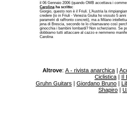
il 06 Gennaio 2006 (quando OMB accettava i commen
Carolina
ha scritto:
Giorgio, questo non è il Friuli. L'Austria la rimpiangia
credere (io in Friuli - Venezia Giulia ho vissuto 5 anni
parametri di raffronto concreti), ma a Milano intellett
jena di Brescia, secondo te lo chiamavano così perc
ginocchia i bambini lombardi? Non scherziamo. Se poi
dobbiamo tutti attaccare al cazzo e nemmeno manifes
Carolina
Altrove
:
A - rivista anarchica
|
Ac
Ciclistica
|
Il
Gruhn Guitars
|
Giordano Bruno
|
Li
Shapiro
|
U