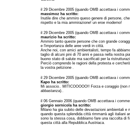
il 29 Dicembre 2005 (quando OMB accettava i comme
massimoz ha scritto:
Inutile dire che ammiro queso genere di persone, che 
rispetto e la mia ammirazione! un eroe moderno!
il 29 Dicembre 2005 (quando OMB accettava i comme
maurizio ha scritto:
Ammiro tanto queste persone che con grande coraggio
e l'importanza delle aree verdi in città.
Anche noi, con amici ambientalisti, tempo fa abbiamo 
taglio di alcuni pini di 70 anni e passa nella nostra pi
buono stato di salute ma sacrificati per la ristrutturaz
Perciò comprendo le ragioni della protesta e cercherò 
la vostra petizione .
il 29 Dicembre 2005 (quando OMB accettava i comme
Kapo ha scritto:
Mi associo.. MITICOOOOO!! Forza e coraggio (non 
abbastanza)..
il 06 Gennaio 2006 (quando OMB accettava i commen
giorgio sornicola ha scritto:
Milano ha gia subito delle devastazioni ambientali e 
quando questa splendida città rimmarrà agli italiani anz
sono la stessa cosa, dobbiamo fare una raccolta di 
questa città alla Repubblica Austriaca.