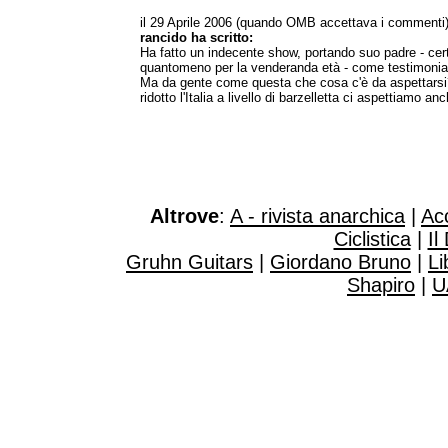
il 29 Aprile 2006 (quando OMB accettava i commenti
rancido ha scritto:
Ha fatto un indecente show, portando suo padre - cer
quantomeno per la venderanda età - come testimonial
Ma da gente come questa che cosa c'è da aspettars
ridotto l'Italia a livello di barzelletta ci aspettiamo a
Altrove
:
A - rivista anarchica
|
Ac
Ciclistica
|
Il
Gruhn Guitars
|
Giordano Bruno
|
Li
Shapiro
|
U