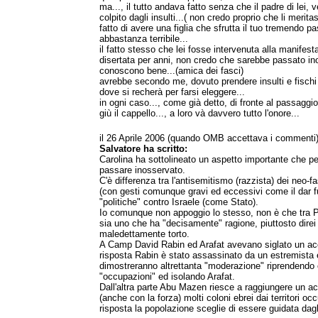
ma..., il tutto andava fatto senza che il padre di lei,
colpito dagli insulti...( non credo proprio che li merit
fatto di avere una figlia che sfrutta il tuo tremendo p
abbastanza terribile...
il fatto stesso che lei fosse intervenuta alla manifes
disertata per anni, non credo che sarebbe passato in
conoscono bene...(amica dei fasci)
avrebbe secondo me, dovuto prendere insulti e fischi 
dove si recherà per farsi eleggere...
in ogni caso..., come già detto, di fronte al passaggio 
giù il cappello..., a loro và davvero tutto l'onore...
il 26 Aprile 2006 (quando OMB accettava i commenti
Salvatore ha scritto:
Carolina ha sottolineato un aspetto importante che per
passare inosservato.
C'è differenza tra l'antisemitismo (razzista) dei neo-fa
(con gesti comunque gravi ed eccessivi come il dar f
"politiche" contro Israele (come Stato).
Io comunque non appoggio lo stesso, non è che tra Pa
sia uno che ha "decisamente" ragione, piuttosto dire
maledettamente torto.
A Camp David Rabin ed Arafat avevano siglato un acco
risposta Rabin è stato assassinato da un estremista 
dimostreranno altrettanta "moderazione" riprendendo 
"occupazioni" ed isolando Arafat.
Dall'altra parte Abu Mazen riesce a raggiungere un ac
(anche con la forza) molti coloni ebrei dai territori occ
risposta la popolazione sceglie di essere guidata dag