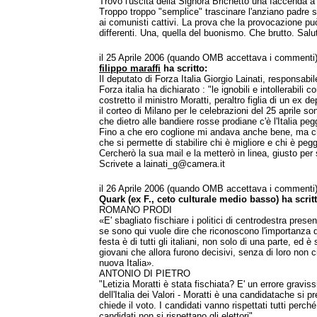
Trovo l'uscita della Signora Brichetto una faccenda
Troppo troppo "semplice" trascinare l'anziano padre 
ai comunisti cattivi. La prova che la provocazione pu
differenti. Una, quella del buonismo. Che brutto. Salu
il 25 Aprile 2006 (quando OMB accettava i commenti
filippo maraffi
ha scritto:
Il deputato di Forza Italia Giorgio Lainati, responsab
Forza italia ha dichiarato : "le ignobili e intollerabili
costretto il ministro Moratti, peraltro figlia di un ex 
il corteo di Milano per le celebrazioni del 25 aprile s
che dietro alle bandiere rosse prodiane c'è l'Italia peg
Fino a che ero coglione mi andava anche bene, ma c
che si permette di stabilire chi è migliore e chi è peg
Cercherò la sua mail e la metterò in linea, giusto per
Scrivete a lainati_g@camera.it
il 26 Aprile 2006 (quando OMB accettava i commenti
Quark (ex F., ceto culturale medio basso) ha scritt
ROMANO PRODI
«E' sbagliato fischiare i politici di centrodestra prese
se sono qui vuole dire che riconoscono l'importanza d
festa è di tutti gli italiani, non solo di una parte, ed 
giovani che allora furono decisivi, senza di loro non 
nuova Italia».
ANTONIO DI PIETRO
"Letizia Moratti è stata fischiata? E' un errore graviss
dell'Italia dei Valori - Moratti è una candidatache si pr
chiede il voto. I candidati vanno rispettati tutti perch
candidati non si rispettano gli elettori".