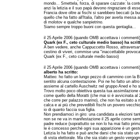
mondo... Smettela, forza, di sparare cazzate: la conte
anzi la letizia e il suo papà devono ringraziare di ess
Francia dove oltre ai fischi si sarebbero beccati (a bu
quello che ha fatto all'Italia, l'altro per averla mess
di molotov e qualche sanpietrino.
Siamo sempre troppo buoni con questa gentaglia...
il 25 Aprile 2006 (quando OMB accettava i commenti
Quark (ex F., ceto culturale medio basso) ha scritt
A ben vedere, anche Cappuccetto Rosso, attraversand
cestino di viveri, commise una "inaccettabile provoca
Quark (ex F., ceto culturale medio basso)
il 25 Aprile 2006 (quando OMB accettava i commenti
alberto ha scritto:
Matteo: ho fatto un lungo pezzo di cammino con la B
sentito alcuna contestazione. Poi ne ho fatto un altr
assieme al cartello Auschwitz nel gruppo Aned e ho s
Trovo molto poco obiettiva questa tua assimilazione 
come quello della Moratti (che mai si è avvicinata al 
che corre per palazzo marino), che non ha esitato a 
calca e ai più che prevedibili fischi un povero vecchio
io di quanto faccia sua figlia.
Non prendiamoci in giro: una candidata a elezioni tan
non se ne va in manifestazione il 25 aprile come sempl
padre reduce (soprattutto se non lo ha mai fatto pri
le è concesso perché ogni sua apparizione è un gesto
Letizia lo ha fatto e può anche darsi che sia stato un
di vista elettorale. Ma che sia stato un gesto vergogn