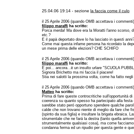
25.04.06 19:14 - sezione
la faccia come il culo
il 25 Aprile 2006 (quando OMB accettava i commenti
filippo maraffi
ha scritto:
Porca merda! Ma dove era la Moratti l'anno scorso, du
etc.?
E il papà deportato dove lo ha lasciato in questi anni
Come mai questa infame persona ha ricordato la depo
un mese prima delle elezioni? CHE SCHIFO
il 25 Aprile 2006 (quando OMB accettava i commenti
filippo maraffi
ha scritto:
E poi... ancora...è un insulto urlare "SCUOLA PUBB
Signora Brichetto ma mi faccia il piacere!
Stia nei salotti la prossima volta, come ha fatto negli 
il 25 Aprile 2006 (quando OMB accettava i commenti
Matteo
ha scritto:
Prima di fare queste controcritiche sull'opportunitá di 
coerenza su quanto spesso ha partecipato alla festa d
sarebbe stato peró opportuno spendere qualche parol
calde che non trovano niente di meglio da fare che fi
(spinto da sua figlia) e insultare la brigata ebraica. 
strumentale che ne fará la destra (tanto quella arriv
strumentalmente qualsiasi cosa), ma come facciamo 
condanna ferma ed un ripudio per questa gente e que