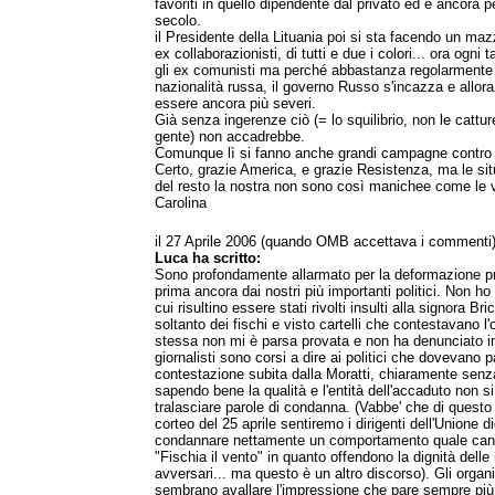
favoriti in quello dipendente dal privato ed è ancora p
secolo.
il Presidente della Lituania poi si sta facendo un mazz
ex collaborazionisti, di tutti e due i colori... ora ogni
gli ex comunisti ma perché abbastanza regolarmente
nazionalità russa, il governo Russo s'incazza e allora
essere ancora più severi.
Già senza ingerenze ciò (= lo squilibrio, non le catture d
gente) non accadrebbe.
Comunque lì si fanno anche grandi campagne contro g
Certo, grazie America, e grazie Resistenza, ma le sit
del resto la nostra non sono così manichee come le v
Carolina
il 27 Aprile 2006 (quando OMB accettava i commenti
Luca ha scritto:
Sono profondamente allarmato per la deformazione p
prima ancora dai nostri più importanti politici. Non ho
cui risultino essere stati rivolti insulti alla signora Br
soltanto dei fischi e visto cartelli che contestavano l'
stessa non mi è parsa provata e non ha denunciato insu
giornalisti sono corsi a dire ai politici che dovevano p
contestazione subita dalla Moratti, chiaramente senza
sapendo bene la qualità e l'entità dell'accaduto non si
tralasciare parole di condanna. (Vabbe' che di quest
corteo del 25 aprile sentiremo i dirigenti dell'Unione 
condannare nettamente un comportamento quale can
"Fischia il vento" in quanto offendono la dignità delle r
avversari... ma questo è un altro discorso). Gli organ
sembrano avallare l'impressione che pare sempre più