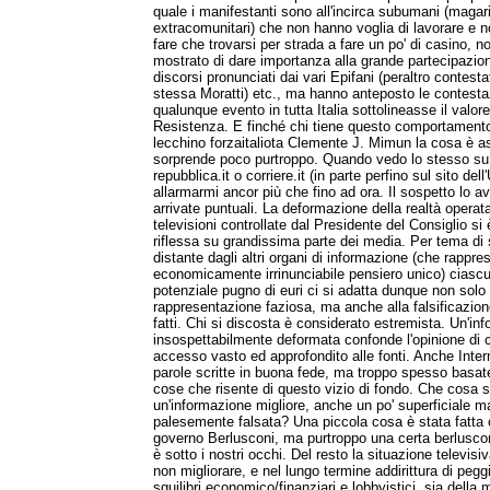
quale i manifestanti sono all'incirca subumani (magari
extracomunitari) che non hanno voglia di lavorare e n
fare che trovarsi per strada a fare un po' di casino, 
mostrato di dare importanza alla grande partecipazion
discorsi pronunciati dai vari Epifani (peraltro contest
stessa Moratti) etc., ma hanno anteposto le contestaz
qualunque evento in tutta Italia sottolineasse il valore
Resistenza. E finché chi tiene questo comportamento è
lecchino forzaitaliota Clemente J. Mimun la cosa è 
sorprende poco purtroppo. Quando vedo lo stesso su 
repubblica.it o corriere.it (in parte perfino sul sito del
allarmarmi ancor più che fino ad ora. Il sospetto lo 
arrivate puntuali. La deformazione della realtà operata
televisioni controllate dal Presidente del Consiglio s
riflessa su grandissima parte dei media. Per tema di 
distante dagli altri organi di informazione (che rappre
economicamente irrinunciabile pensiero unico) ciascu
potenziale pugno di euri ci si adatta dunque non solo
rappresentazione faziosa, ma anche alla falsificazion
fatti. Chi si discosta è considerato estremista. Un'in
insospettabilmente deformata confonde l'opinione di
accesso vasto ed approfondito alle fonti. Anche Inter
parole scritte in buona fede, ma troppo spesso basat
cose che risente di questo vizio di fondo. Che cosa s
un'informazione migliore, anche un po' superficiale 
palesemente falsata? Una piccola cosa è stata fatta 
governo Berlusconi, ma purtroppo una certa berluscon
è sotto i nostri occhi. Del resto la situazione televisiv
non migliorare, e nel lungo termine addirittura di peggi
squilibri economico/finanziari e lobbyistici, sia della