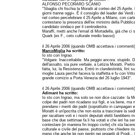
ALFONSO PECORARO SCANIO
"Sbaglia chi fischia la Moratti al corteo del 25 Aprile. Io
giorni tranne oggi». È il consiglio del leader dei Verd
nel corteo percelebrare il 25 Aprile a Milano, con cartel
contestano la presenza dell'ex ministro della Pubblica
candidato sindaco per il centrodestra.
Maraffi, metti anche l'email di Mortadella, già che ci s
Quark (ex F., ceto culturale medio basso)
il 26 Aprile 2006 (quando OMB accettava i commenti
MarcoMiglia
ha scritto:
Io sto con Ingrao.
"Volgare. Inaccettabile. Ma peggio ancora: stupido. D
dell'assalto, sia pure verbale, a Letizia Moratti, Pietr
fatta, lui, la Resistenza. Entrò in clandestinità, finì 
moglie Laura perché faceva la staffetta e fu con Vitto
grande comizio a Porta Venezia del 26 luglio 1943".
il 26 Aprile 2006 (quando OMB accettava i commenti
Adimant ha scritto:
Io sto con Ingrao, ma solo se non dice cazzate: la Mo
colpe dei padri non ricadano sui figli, e va bene, ma ne
prendano i meriti dei padri (soprattutto in campagan el
Moratti è un'ipocrita che non esita a trascinare la sedi
per racattare voti e i nostri deputati eletti farebbero m
base che due settimae fa li ha votati e che ieri ha sen
contestare (in maniera fin troppo civile) chi sta facen
culturale e civile del paese, piuttosto che chiedere ris
meno che anche lei non rientri nei progetti di Prodi...