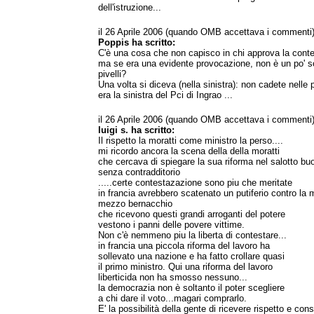
dell'istruzione...
il 26 Aprile 2006 (quando OMB accettava i commenti
Poppis ha scritto:
C'è una cosa che non capisco in chi approva la contes
ma se era una evidente provocazione, non è un po' 
pivelli?
Una volta si diceva (nella sinistra): non cadete nelle
era la sinistra del Pci di Ingrao ...
il 26 Aprile 2006 (quando OMB accettava i commenti
luigi s. ha scritto:
Il rispetto la moratti come ministro la perso....
mi ricordo ancora la scena della della moratti
che cercava di spiegare la sua riforma nel salotto b
senza contradditorio
.....certe contestazazione sono piu che meritate
in francia avrebbero scatenato un putiferio contro la mo
mezzo bernacchio
che ricevono questi grandi arroganti del potere
vestono i panni delle povere vittime.
Non c'è nemmeno piu la liberta di contestare...
in francia una piccola riforma del lavoro ha
sollevato una nazione e ha fatto crollare quasi
il primo ministro. Qui una riforma del lavoro
liberticida non ha smosso nessuno...
la democrazia non è soltanto il poter scegliere
a chi dare il voto...magari comprarlo.
E' la possibilità della gente di ricevere rispetto e con