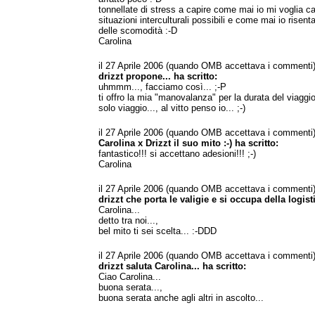
tonnellate di stress a capire come mai io mi voglia cac
situazioni interculturali possibili e come mai io risen
delle scomodità :-D
Carolina
il 27 Aprile 2006 (quando OMB accettava i commenti
drizzt propone... ha scritto:
uhmmm..., facciamo così... ;-P
ti offro la mia "manovalanza" per la durata del viaggio
solo viaggio..., al vitto penso io... ;-)
il 27 Aprile 2006 (quando OMB accettava i commenti
Carolina x Drizzt il suo mito :-) ha scritto:
fantastico!!! si accettano adesioni!!! ;-)
Carolina
il 27 Aprile 2006 (quando OMB accettava i commenti
drizzt che porta le valigie e si occupa della logisti
Carolina...
detto tra noi...,
bel mito ti sei scelta... :-DDD
il 27 Aprile 2006 (quando OMB accettava i commenti
drizzt saluta Carolina... ha scritto:
Ciao Carolina...
buona serata...,
buona serata anche agli altri in ascolto...