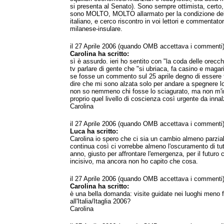
si presenta al Senato). Sono sempre ottimista, cert
sono MOLTO, MOLTO allarmato per la condizione del
italiano, e cerco riscontro in voi lettori e commentator
milanese-insulare.
il 27 Aprile 2006 (quando OMB accettava i commenti
Carolina ha scritto:
sì è assurdo. ieri ho sentito con "la coda delle orecc
tv parlare di gente che "si ubriaca, fa casino e maga
se fosse un commento sul 25 aprile degno di essere f
dire che mi sono alzata solo per andare a spegnere l
non so nemmeno chi fosse lo sciagurato, ma non m'i
proprio quel livello di coscienza così urgente da innal
Carolina
il 27 Aprile 2006 (quando OMB accettava i commenti
Luca ha scritto:
Carolina io spero che ci sia un cambio almeno parzial
continua così ci vorrebbe almeno l'oscuramento di tutt
anno, giusto per affrontare l'emergenza, per il futuro 
incisivo, ma ancora non ho capito che cosa.
il 27 Aprile 2006 (quando OMB accettava i commenti
Carolina ha scritto:
è una bella domanda: visite guidate nei luoghi meno fo
all'Italia/Itaglia 2006?
Carolina