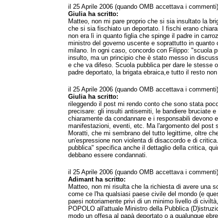
il 25 Aprile 2006 (quando OMB accettava i commenti
Giulia ha scritto:
Matteo, non mi pare proprio che si sia insultato la b
che si sia fischiato un deportato. I fischi erano chiara
non era lì in quanto figlia che spinge il padre in carr
ministro del governo uscente e soprattutto in quanto 
milano. In ogni caso, concordo con Filippo: "scuola 
insulto, ma un principio che è stato messo in discus
e che va difeso. Scuola pubblica per dare le stesse opp
padre deportato, la brigata ebraica,e tutto il resto no
il 25 Aprile 2006 (quando OMB accettava i commenti
Giulia ha scritto:
rileggendo il post mi rendo conto che sono stata poco 
precisare: gli insulti antisemiti, le bandiere bruciate 
chiaramente da condannare e i responsabili devono ess
manifestazioni, eventi, etc. Ma l'argomento del post s
Moratti, che mi sembrano del tutto legittime, oltre che
un'espressione non violenta di disaccordo e di critica.
pubblica" specifica anche il dettaglio della critica, q
debbano essere condannati.
il 25 Aprile 2006 (quando OMB accettava i commenti
Adimant ha scritto:
Matteo, non mi risulta che la richiesta di avere una sc
come ce l'ha qualsiasi paese civile del mondo (e qu
paesi notoriamente privi di un minimo livello di civilt
POPOLO all'attuale Ministro della Pubblica (D)istruzi
modo un offesa al papà deportato o a qualunque ebre