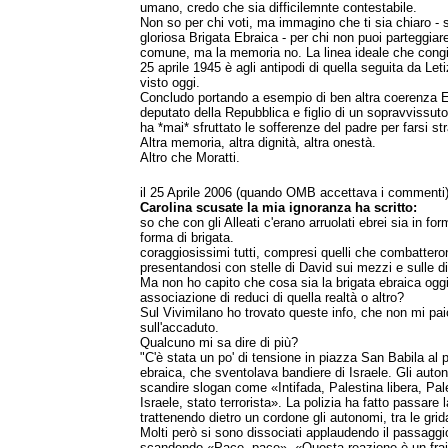
umano, credo che sia difficilemnte contestabile.
Non so per chi voti, ma immagino che ti sia chiaro - 
gloriosa Brigata Ebraica - per chi non puoi parteggiar
comune, ma la memoria no. La linea ideale che congi
25 aprile 1945 è agli antipodi di quella seguita da Let
visto oggi.
Concludo portando a esempio di ben altra coerenza 
deputato della Repubblica e figlio di un sopravvissut
ha *mai* sfruttato le sofferenze del padre per farsi str
Altra memoria, altra dignità, altra onestà.
Altro che Moratti.
il 25 Aprile 2006 (quando OMB accettava i commenti
Carolina scusate la mia ignoranza ha scritto:
so che con gli Alleati c'erano arruolati ebrei sia in for
forma di brigata.
coraggiosissimi tutti, compresi quelli che combattero
presentandosi con stelle di David sui mezzi e sulle di
Ma non ho capito che cosa sia la brigata ebraica oggi
associazione di reduci di quella realtà o altro?
Sul Vivimilano ho trovato queste info, che non mi pai
sull'accaduto.
Qualcuno mi sa dire di più?
"C'è stata un po' di tensione in piazza San Babila al 
ebraica, che sventolava bandiere di Israele. Gli auto
scandire slogan come «Intifada, Palestina libera, Pale
Israele, stato terrorista». La polizia ha fatto passare 
trattenendo dietro un cordone gli autonomi, tra le grid
Molti però si sono dissociati applaudendo il passaggio
scandendo «Pace, pace». «Questa reazione è un frai