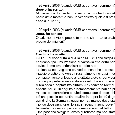
il 26 Aprile 2006 (quando OMB accettava i commenti
depejo ha scritto:
Mi viene una domanda: ma siamo sicuri che il nonnet
padre della moratti e non un vecchietto qualsiasi preso
casa di cura? :-)
il 26 Aprile 2006 (quando OMB accettava i commenti
.mau. ha scritto:
Quark, non ti viene proprio in mente che
il tono
usato
proprio dei migliori?
il 26 Aprile 2006 (quando OMB accettava i commenti
Carolina ha scritto:
Giulio... ci sono tutte e due le cose... ci sono targhe
ricordano tipo l'Insurrezione di Varsavia che certo non
sovietici, ma era antinazista e molto altro!
in Lituania non vogliono più vedere neanche i tedesch
maggiore astio che verso i russi almeno nei casi in c
compiuto niente di legato alla dittatura e/o ci convivon
comunque preferiscono andare avanti che non in una g
A Klàipeda e soprattutto dintorni (l'ex tedesca Memel
abitanti nel '45 in seguito a bombardamento non so pi
mi scuso e controllerò e quindi comunque di tedeschi
c'è una piccola comunità peraltro fatta per lo più di g
quindi che la Germania quasi non sa manco dove sia. 
mondo dove senti dire "lo sai, i Tedeschi sono poveri
fa niente ma devono però automantenersi del tutto.
Tipo possono svolgere lavoro autonomo ma non sta