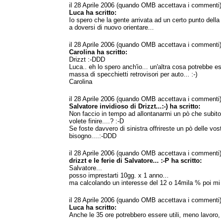
il 28 Aprile 2006 (quando OMB accettava i commenti
Luca ha scritto:
Io spero che la gente arrivata ad un certo punto della d
a doversi di nuovo orientare...
il 28 Aprile 2006 (quando OMB accettava i commenti
Carolina ha scritto:
Drizzt :-DDD
Luca.. eh lo spero anch'io... un'altra cosa potrebbe e
massa di specchietti retrovisori per auto... :-)
Carolina
il 28 Aprile 2006 (quando OMB accettava i commenti
Salvatore invidioso di Drizzt...:-) ha scritto:
Non faccio in tempo ad allontanarmi un pò che subito p
volete finire....? :-D
Se foste davvero di sinistra offrireste un pò delle vost
bisogno....:-DDD
il 28 Aprile 2006 (quando OMB accettava i commenti
drizzt e le ferie di Salvatore... :-P ha scritto:
Salvatore...
posso imprestarti 10gg. x 1 anno...
ma calcolando un interesse del 12 o 14mila % poi mi d
il 28 Aprile 2006 (quando OMB accettava i commenti
Luca ha scritto:
Anche le 35 ore potrebbero essere utili, meno lavoro,