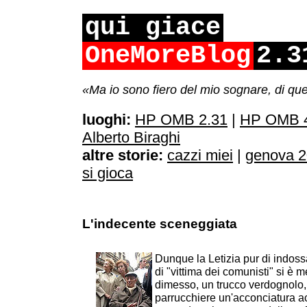
qui giace
OneMoreBlog
2.3
«Ma io sono fiero del mio sognare, di qu
luoghi:
HP OMB 2.31
|
HP OMB 4
Alberto Biraghi
altre storie:
cazzi miei
|
genova 
si gioca
L'indecente sceneggiata
Dunque la Letizia pur di indossa
di "vittima dei comunisti" si è 
dimesso, un trucco verdognolo, 
parrucchiere un'acconciatura 