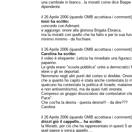
una cambiale in bianco...la moratti come dice Beppe 
dipendente.
il 26 Aprile 2006 (quando OMB accettava i commenti
tonii ha scritto:
concordo con Adimant.
e aggiungo: onore alla gloriosa Brigata Ebraica.
ma la moratti con quello che ha fatto e per la sua fun
minimo minimo - da fischiare.
il 26 Aprile 2006 (quando OMB accettava i commenti
Carolina ha scritto:
il video è eloquente: Letizia ha rimediato una figurac
paparino.
Le grida erano "scuola pubblica" unite a democratici fi
ebrei o gli ex deportati.
Nemmeno negli altri punti del corteo si direbbe. Onor
che a quanto ho capito è stata anche contestata (o m
qualcuno ha contestato la politica di Israele, malame
e non antisemitismo), ma da quasi tutti onorata.
Compreso un gruppo dissociatosi dai contestatori ch
Pace".
Che cos'ha la destra - questa destra!!! - da dire???
Carolina
il 26 Aprile 2006 (quando OMB accettava i commenti
drizzt giù il cappello... ha scritto:
la Moratti, per ciò che ha rappresentato in questi 5 
quel paese e senza appello...,