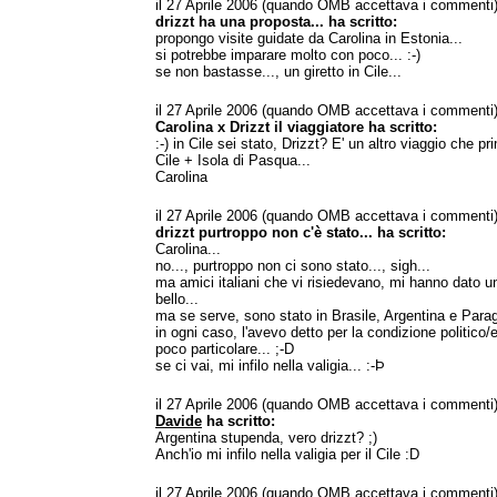
il 27 Aprile 2006 (quando OMB accettava i commenti
drizzt ha una proposta... ha scritto:
propongo visite guidate da Carolina in Estonia...
si potrebbe imparare molto con poco... :-)
se non bastasse..., un giretto in Cile...
il 27 Aprile 2006 (quando OMB accettava i commenti
Carolina x Drizzt il viaggiatore ha scritto:
:-) in Cile sei stato, Drizzt? E' un altro viaggio che pr
Cile + Isola di Pasqua...
Carolina
il 27 Aprile 2006 (quando OMB accettava i commenti
drizzt purtroppo non c'è stato... ha scritto:
Carolina...
no..., purtroppo non ci sono stato..., sigh...
ma amici italiani che vi risiedevano, mi hanno dato un
bello...
ma se serve, sono stato in Brasile, Argentina e Parag
in ogni caso, l'avevo detto per la condizione politico/
poco particolare... ;-D
se ci vai, mi infilo nella valigia... :-Þ
il 27 Aprile 2006 (quando OMB accettava i commenti
Davide
ha scritto:
Argentina stupenda, vero drizzt? ;)
Anch'io mi infilo nella valigia per il Cile :D
il 27 Aprile 2006 (quando OMB accettava i commenti