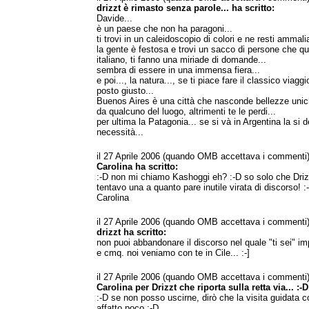
drizzt è rimasto senza parole... ha scritto:
Davide...
è un paese che non ha paragoni...
ti trovi in un caleidoscopio di colori e ne resti ammalia
la gente è festosa e trovi un sacco di persone che 
italiano, ti fanno una miriade di domande...
sembra di essere in una immensa fiera...
e poi..., la natura..., se ti piace fare il classico viaggi
posto giusto...
Buenos Aires è una città che nasconde bellezze unich
da qualcuno del luogo, altrimenti te le perdi...
per ultima la Patagonia... se si và in Argentina la si d
necessità...
il 27 Aprile 2006 (quando OMB accettava i commenti
Carolina ha scritto:
:-D non mi chiamo Kashoggi eh? :-D so solo che Driz
tentavo una a quanto pare inutile virata di discorso! :
Carolina
il 27 Aprile 2006 (quando OMB accettava i commenti
drizzt ha scritto:
non puoi abbandonare il discorso nel quale "ti sei" imp
e cmq. noi veniamo con te in Cile... :-]
il 27 Aprile 2006 (quando OMB accettava i commenti
Carolina per Drizzt che riporta sulla retta via... :-D
:-D se non posso uscirne, dirò che la visita guidata 
affatto poco :-D