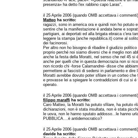
presenza» ha detto l'ex rabbino capo Laras".
il 25 Aprile 2006 (quando OMB accettava i commenti
Matteo
ha scritto:
ragazzi, sono in america ora e quindi non ho potuto e
sentire che la manifestazione é andata bene e sopratt
partigiani, ai deportati ed alla brigata ebraica c'era ta
leggere la stampa (anche repubblica.it) come al solito
dei facinorosi.
Per altro non ho bisogno di ribadire il giudizio politico
proprio perché noi siamo diversi che é meglio non abba
anche la festa della Moratti, nel senso che nel 45 si 
anche per quelli che in questa democrazia non si rico
non ricordo chi -forse Calamandrei- disse che abbiam
permettere ai fascisti di sedersi in parlamento e dire 
Moratti avrebbe dovuto poter sfilare in un corteo che 
e provasse lei a spiegare le contraddizioni di cui si é 
operato.
il 25 Aprile 2006 (quando OMB accettava i commenti
filippo maraffi
ha scritto:
Caro Matteo, la Moratti ha potuto sfilare, ha potuto ri
dichiarazioni, non è stata insultata, non è stata picch
le uova, non le hanno sputato addosso...le hanno u
PUBBLICA....è antidemocratico?
il 25 Aprile 2006 (quando OMB accettava i commenti
davide ha scritto: