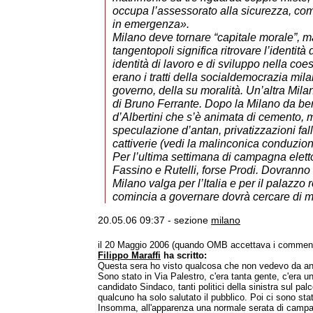
occupa l’assessorato alla sicurezza, c
in emergenza».
Milano deve tornare “capitale morale”, 
tangentopoli significa ritrovare l’identità
identità di lavoro e di sviluppo nella coe
erano i tratti della socialdemocrazia mil
governo, della su moralità. Un’altra Mila
di Bruno Ferrante. Dopo la Milano da be
d’Albertini che s’è animata di cemento, m
speculazione d’antan, privatizzazioni fall
cattiverie (vedi la malinconica conduzione
Per l’ultima settimana di campagna elett
Fassino e Rutelli, forse Prodi. Dovrann
Milano valga per l’Italia e per il palazzo
comincia a governare dovrà cercare di mo
20.05.06 09:37 - sezione
milano
il 20 Maggio 2006 (quando OMB accettava i comment
Filippo Maraffi
ha scritto:
Questa sera ho visto qualcosa che non vedevo da an
Sono stato in Via Palestro, c'era tanta gente, c'era un
candidato Sindaco, tanti politici della sinistra sul pal
qualcuno ha solo salutato il pubblico. Poi ci sono stati 
Insomma, all'apparenza una normale serata di campa