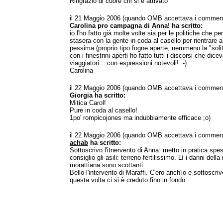
Ringrazio di cuore chi si è attivato
il 21 Maggio 2006 (quando OMB accettava i comment
Carolina pro campagna di Anna! ha scritto:
io l'ho fatto già molte volte sia per le politiche che pe
stasera con la gente in coda al casello per rientrare a 
pessima (proprio tipo fogne aperte, nemmeno la "solit
con i finestrini aperti ho fatto tutti i discorsi che dic
viaggiatori... con espressioni notevoli! :-)
Carolina
il 22 Maggio 2006 (quando OMB accettava i comment
Giorgia ha scritto:
Mitica Carol!
Pure in coda al casello!
1po' rompicojones ma indubbiamente efficace ;o)
il 22 Maggio 2006 (quando OMB accettava i comment
achab
ha scritto:
Sottoscrivo l'itnervento di Anna: metto in pratica spe
consiglio gli asili: terreno fertilissimo. Lì i danni del
morattiana sono scottanti.
Bello l'intervento di Maraffi. C'ero anch'io e sottosc
questa volta ci si è creduto fino in fondo.