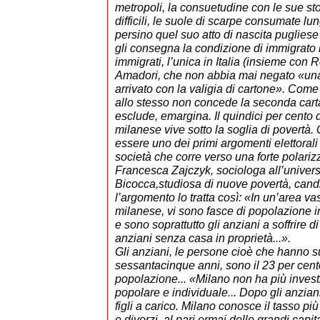
metropoli, la consuetudine con le sue sto
difficili, le suole di scarpe consumate lun
persino quel suo atto di nascita puglies
gli consegna la condizione di immigrato i
immigrati, l’unica in Italia (insieme con
Amadori, che non abbia mai negato «una
arrivato con la valigia di cartone». Com
allo stesso non concede la seconda carta
esclude, emargina. Il quindici per cento
milanese vive sotto la soglia di povertà
essere uno dei primi argomenti elettorali
società che corre verso una forte polariz
Francesca Zajczyk, sociologa all’univers
Bicocca,studiosa di nuove povertà, candi
l’argomento lo tratta così: «In un’area v
milanese, vi sono fasce di popolazione 
e sono soprattutto gli anziani a soffrire di
anziani senza casa in proprietà...».
Gli anziani, le persone cioè che hanno s
sessantacinque anni, sono il 23 per cent
popolazione... «Milano non ha più invest
popolare e individuale... Dopo gli anzian
figli a carico. Milano conosce il tasso più
e divorzi, al pari ormai delle grandi capit