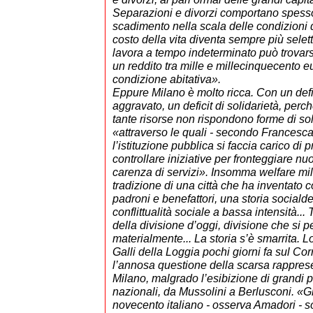
Separazioni e divorzi comportano spes
scadimento nella scala delle condizioni d
costo della vita diventa sempre più selet
lavora a tempo indeterminato può trovars
un reddito tra mille e millecinquecento e
condizione abitativa».
Eppure Milano è molto ricca. Con un defi
aggravato, un deficit di solidarietà, perch
tante risorse non rispondono forme di soli
«attraverso le quali - secondo Francesca
l’istituzione pubblica si faccia carico di p
controllare iniziative per fronteggiare n
carenza di servizi». Insomma welfare mi
tradizione di una città che ha inventato
padroni e benefattori, una storia sociald
conflittualità sociale a bassa intensità... T
della divisione d’oggi, divisione che si p
materialmente... La storia s’è smarrita. 
Galli della Loggia pochi giorni fa sul Cor
l’annosa questione della scarsa rapprese
Milano, malgrado l’esibizione di grandi 
nazionali, da Mussolini a Berlusconi. «G
novecento italiano - osserva Amadori - son