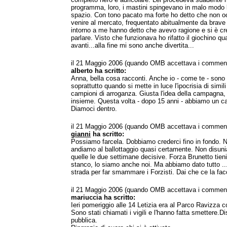
programma, loro, i mastini spingevano in malo modo l
spazio. Con tono pacato ma forte ho detto che non oc
venire al mercato, frequentato abitualmente da brav
intorno a me hanno detto che avevo ragione e si è cr
parlare. Visto che funzionava ho rifatto il giochino q
avanti...alla fine mi sono anche divertita...
il 21 Maggio 2006 (quando OMB accettava i comment
alberto ha scritto:
Anna, bella cosa racconti. Anche io - come te - sono 
soprattutto quando si mette in luce l'ipocrisia di simil
campioni di arroganza. Giusta l'idea della campagna, 
insieme. Questa volta - dopo 15 anni - abbiamo un c
Diamoci dentro.
il 21 Maggio 2006 (quando OMB accettava i comment
gianni
ha scritto:
Possiamo farcela. Dobbiamo crederci fino in fondo. 
andiamo al ballottaggio quasi certamente. Non disun
quelle le due settimane decisive. Forza Brunetto tie
stanco, lo siamo anche noi. Ma abbiamo dato tutto .
strada per far smammare i Forzisti. Dai che ce la fa
il 21 Maggio 2006 (quando OMB accettava i comment
mariuccia ha scritto:
Ieri pomeriggio alle 14 Letizia era al Parco Ravizza c
Sono stati chiamati i vigili e l'hanno fatta smettere.D
pubblica.