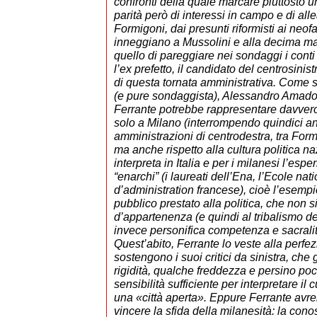
confronti della quale marcare piuttosto u
parità però di interessi in campo e di al
Formigoni, dai presunti riformisti ai neof
inneggiano a Mussolini e alla decima mas
quello di pareggiare nei sondaggi i cont
l’ex prefetto, il candidato del centrosinist
di questa tornata amministrativa. Come 
(e pure sondaggista), Alessandro Amador
Ferrante potrebbe rappresentare davvero
solo a Milano (interrompendo quindici an
amministrazioni di centrodestra, tra Forme
ma anche rispetto alla cultura politica n
interpreta in Italia e per i milanesi l’espe
“enarchi” (i laureati dell’Ena, l’Ecole nat
d’administration francese), cioè l’esempi
pubblico prestato alla politica, che non s
d’appartenenza (e quindi al tribalismo del
invece personifica competenza e sacralità
Quest’abito, Ferrante lo veste alla perfe
sostengono i suoi critici da sinistra, che
rigidità, qualche freddezza e persino poc
sensibilità sufficiente per interpretare il
una «città aperta». Eppure Ferrante avre
vincere la sfida della milanesità: la con