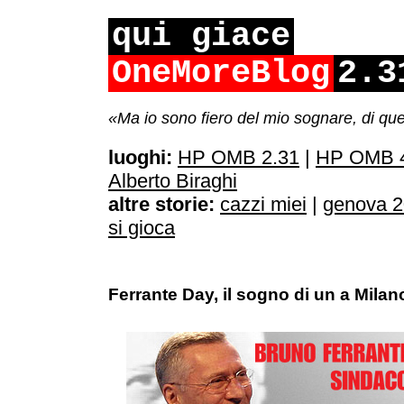
qui giace
OneMoreBlog
2.3
«Ma io sono fiero del mio sognare, di qu
luoghi:
HP OMB 2.31
|
HP OMB 4
Alberto Biraghi
altre storie:
cazzi miei
|
genova 
si gioca
Ferrante Day, il sogno di un a Milan