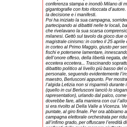
conferenza stampa e inondò Milano di ma
gigantografie con foto ritoccata d’autore. 
la decisione e i manifesti.
Poi ha iniziato la sua campagna, sorride
partecipando ai dibattiti nelle tv locali, b
che rivelavano la sua scarsa comprensi
milanesi. Gettò sul tavolo da gioco due o 
magistrale cinismo: in corteo il 25 aprile
in corteo al Primo Maggio, giusto per sent
fischi e potersene lamentare, innescand
dell’onore offeso, della libertà negata, de
eccetera eccetera... Trascinando soprattu
dibattito politico al livello più basso del c
personale, seguendo evidentemente l’i
maestro, Berlusconi appunto. Per mostra
l’algida Letizia non si risparmiò durante 
(quello in cui Berlusconi lanciò lo slogan
rapresentation), urlando dal palco, com
dovrebbe fare, alla maniera con cui l’al
si era rivolto al Della Valle a Vicenza. 
puntate, al giro finale. Per ora abbiamo a
campagna elettorale orchestrata per ridur
all’infimo grado, per offuscare l’eredità di