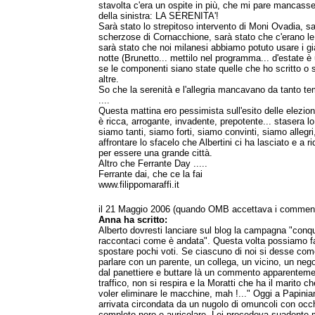
stavolta c'era un ospite in più, che mi pare mancasse
della sinistra: LA SERENITA'!
Sarà stato lo strepitoso intervento di Moni Ovadia, sa
scherzose di Cornacchione, sarà stato che c'erano le 
sarà stato che noi milanesi abbiamo potuto usare i gia
notte (Brunetto... mettilo nel programma... d'estate è 
se le componenti siano state quelle che ho scritto o 
altre.
So che la serenità e l'allegria mancavano da tanto te
....
Questa mattina ero pessimista sull'esito delle elezioni
è ricca, arrogante, invadente, prepotente... stasera 
siamo tanti, siamo forti, siamo convinti, siamo allegr
affrontare lo sfacelo che Albertini ci ha lasciato e a r
per essere una grande città.
Altro che Ferrante Day .....
Ferrante dai, che ce la fai
www.filippomaraffi.it
il 21 Maggio 2006 (quando OMB accettava i comment
Anna ha scritto:
Alberto dovresti lanciare sul blog la campagna "conqu
raccontaci come è andata". Questa volta possiamo far
spostare pochi voti. Se ciascuno di noi si desse come
parlare con un parente, un collega, un vicino, un neg
dal panettiere e buttare là un commento apparenteme
traffico, non si respira e la Moratti che ha il marito c
voler eliminare le macchine, mah !..." Oggi a Papiniano
arrivata circondata da un nugolo di omuncoli con occhi
completo nero e auricolare. Lei procedeva suadente 