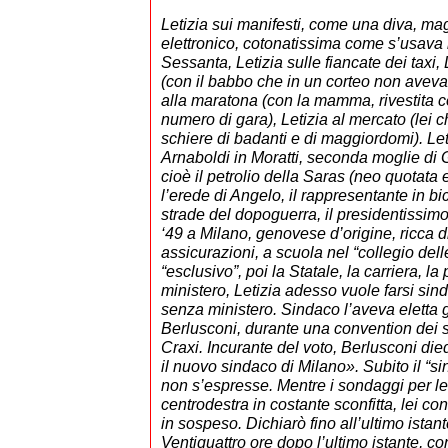
Letizia sui manifesti, come una diva, magi
elettronico, cotonatissima come s’usava 
Sessanta, Letizia sulle fiancate dei taxi, 
(con il babbo che in un corteo non aveva 
alla maratona (con la mamma, rivestita co
numero di gara), Letizia al mercato (lei c
schiere di badanti e di maggiordomi). Let
Arnaboldi in Moratti, seconda moglie di 
cioè il petrolio della Saras (neo quotata e
l’erede di Angelo, il rappresentante in bic
strade del dopoguerra, il presidentissimo 
‘49 a Milano, genovese d’origine, ricca d
assicurazioni, a scuola nel “collegio delle
“esclusivo”, poi la Statale, la carriera, la
ministero, Letizia adesso vuole farsi si
senza ministero. Sindaco l’aveva eletta g
Berlusconi, durante una convention dei so
Craxi. Incurante del voto, Berlusconi di
il nuovo sindaco di Milano». Subito il “s
non s’espresse. Mentre i sondaggi per le 
centrodestra in costante sconfitta, lei con
in sospeso. Dichiarò fino all’ultimo istan
Ventiquattro ore dopo l’ultimo istante, c