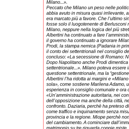
Milano...».
Peccato che Milano un peso nelle politic
abbia avuto in misura quasi irrilevante,
era marcato più a favore. Che l’ultimo sin
fosse solo il luogotenente di Berlusconi n
Milano, neppure nella logica del più stre
Albertini ha continuato a fare l’amminist
il governo ha continuato a ignorare Mila
Prodi, la stampa nemica (Padania in prim
il conto dei settentrionali nel consiglio de
concluso: «La secessione di Romano: No
Dopo Napolitano anche Prodi dimentica 
settentrionale...». Milano poteva essere i
questione settentrionale, ma la “gestion
Albertini l’ha ridotta ai margini e «Milano
sola», come sostiene Marilena Adamo, 
esperienza in consiglio comunale e ora c
«Un’amministrazione autoritaria, nei conf
dell’opposizione ma anche della città, 
confronto. Daziaria, perchè ha preteso di
come traffico e inquinamento senza misu
provincia e la regione. Miope perchè non 
del cambiamento. A cominciare dall’imm
matrimonio su tre riguarda coppie miste,