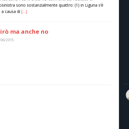
osinistra sono sostanzialmente quattro: (1) in Liguria s’è
 a causa di
[…]
irò ma anche no
/06/2015