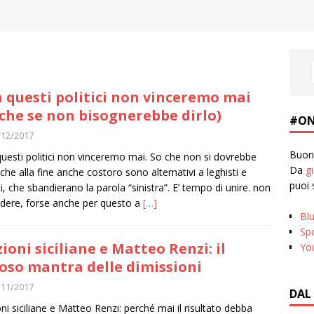
 questi politici non vinceremo mai
che se non bisognerebbe dirlo)
#ON
/12/2017
Buona
uesti politici non vinceremo mai. So che non si dovrebbe
Da
g
, che alla fine anche costoro sono alternativi a leghisti e
puoi 
sti, che sbandierano la parola “sinistra”. E’ tempo di unire. non
videre, forse anche per questo a
[…]
Bl
Spo
zioni siciliane e Matteo Renzi: il
Yo
oso mantra delle dimissioni
/11/2017
DAL
oni siciliane e Matteo Renzi: perché mai il risultato debba