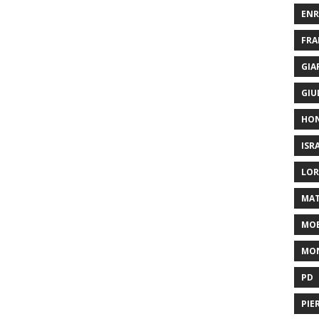
ENR
FRA
GIA
GIU
HO
ISR
LOR
MAT
MOB
MON
PD
PIE