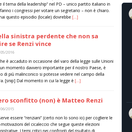
re il tema della leadership” nel PD – unico partito italiano in
i fanno i congressi per votare un segretario – non è chiaro.
i questo episodio (locale) dovrebbe
[…]
lla sinistra perdente che non sa
ire se Renzi vince
/05/2016
che è accaduto in occasione del varo della legge sulle Unioni
i, un momento davvero importante per il nostro Paese, è
o di più malinconico si potesse vedere nel campo della
tra. [snip] Dal momento in cui la legge è
[…]
vero sconfitto (non) è Matteo Renzi
/06/2015
erve essere “renziani” (certo non lo sono io) per cogliere le
motivazioni del cicaleccio che segue queste elezioni
strative. I temi critici nei confronti del risultato di