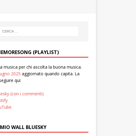
EMORESONG (PLAYLIST)
 musica per chi ascolta la buona musica.
iugno 2025
aggiornato quando capita. La
seguire qui:
uesky (con i commenti)
tify
uTube
 MIO WALL BLUESKY