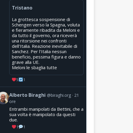
Tristano
La grottesca sospensione di
Schengen verso la Spagna, voluta
e fieramente ribadita da Meloni e
da tutto il governo, ora riceverà
una ritorsione nei confronti
dell'Italia. Reazione inevitabile di
Sanchez. Per l'Italia nessun
beneficio, pessima figura e danno
grave alla UE.
Meloni le sbaglia tutte
5
1
Alberto Biraghi
@biraghi.org
21
ore
Entrambi manipolati da Bettini, che a
sua volta è manipolato da questi
due.
1
1