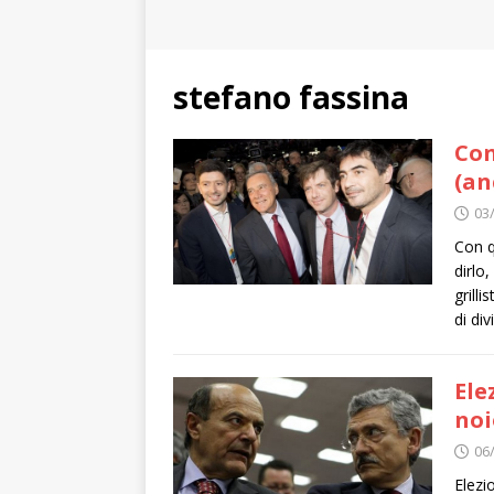
stefano fassina
Con
(an
03
Con q
dirlo
grilli
di di
Ele
noi
06
Elezi