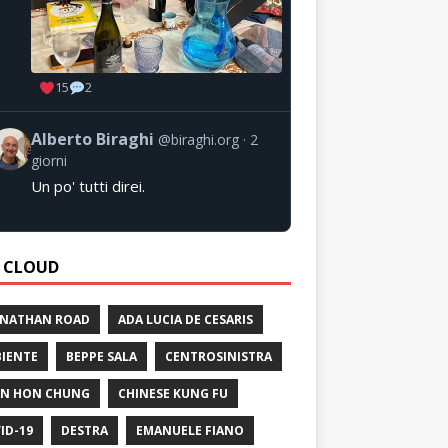
15
2
Alberto Biraghi
@biraghi.org
2
giorni
Un po' tutti direi.
 CLOUD
 NATHAN ROAD
ADA LUCIA DE CESARIS
IENTE
BEPPE SALA
CENTROSINISTRA
N HON CHUNG
CHINESE KUNG FU
ID-19
DESTRA
EMANUELE FIANO