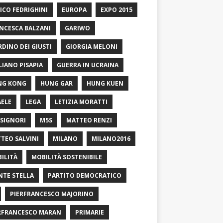
ICO FEDRIGHINI
EUROPA
EXPO 2015
NCESCA BALZANI
GARIWO
RDINO DEI GIUSTI
GIORGIA MELONI
LIANO PISAPIA
GUERRA IN UCRAINA
NG KONG
HUNG GAR
HUNG KUEN
AELE
LEGA
LETIZIA MORATTI
SIGNORI
M5S
MATTEO RENZI
TEO SALVINI
MILANO
MILANO2016
ILITÀ
MOBILITÀ SOSTENIBILE
TE STELLA
PARTITO DEMOCRATICO
PIERFRANCESCO MAJORINO
RFRANCESCO MARAN
PRIMARIE