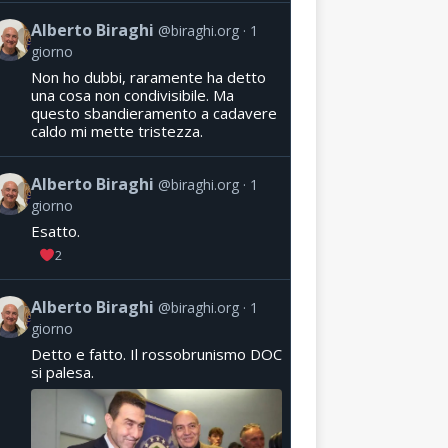
Alberto Biraghi
@biraghi.org
1
giorno
Non ho dubbi, raramente ha detto
una cosa non condivisibile. Ma
questo sbandieramento a cadavere
caldo mi mette tristezza.
Alberto Biraghi
@biraghi.org
1
giorno
Esatto.
2
Alberto Biraghi
@biraghi.org
1
giorno
Detto e fatto. Il rossobrunismo DOC
si palesa.