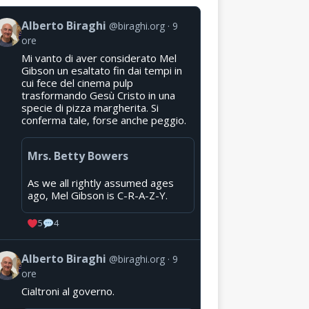
Alberto Biraghi
@biraghi.org
9
ore
Mi vanto di aver considerato Mel
Gibson un esaltato fin dai tempi in
cui fece del cinema pulp
trasformando Gesù Cristo in una
specie di pizza margherita. Si
conferma tale, forse anche peggio.
Mrs. Betty Bowers
As we all rightly assumed ages
ago, Mel Gibson is C-R-A-Z-Y.
5
4
Alberto Biraghi
@biraghi.org
9
ore
Cialtroni al governo.