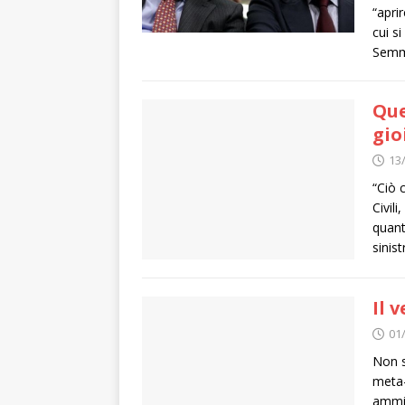
“apri
cui s
Semma
Que
gio
13
“Ciò 
Civil
quant
sinis
Il 
01
Non s
meta-
ammini