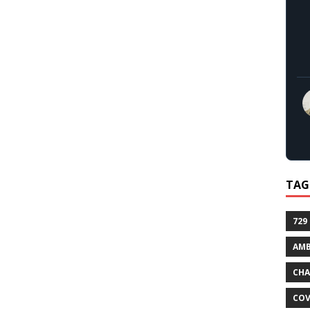
TAG
729
AMB
CHA
COV