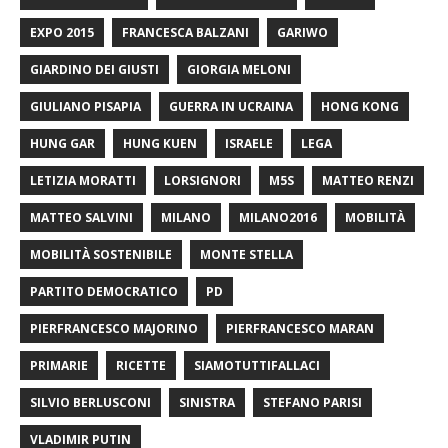
EXPO 2015
FRANCESCA BALZANI
GARIWO
GIARDINO DEI GIUSTI
GIORGIA MELONI
GIULIANO PISAPIA
GUERRA IN UCRAINA
HONG KONG
HUNG GAR
HUNG KUEN
ISRAELE
LEGA
LETIZIA MORATTI
LORSIGNORI
M5S
MATTEO RENZI
MATTEO SALVINI
MILANO
MILANO2016
MOBILITÀ
MOBILITÀ SOSTENIBILE
MONTE STELLA
PARTITO DEMOCRATICO
PD
PIERFRANCESCO MAJORINO
PIERFRANCESCO MARAN
PRIMARIE
RICETTE
SIAMOTUTTIFALLACI
SILVIO BERLUSCONI
SINISTRA
STEFANO PARISI
VLADIMIR PUTIN