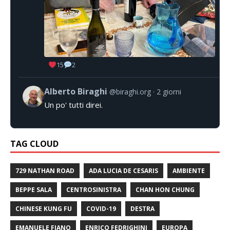
15
2
Alberto Biraghi
@biraghi.org
2 giorni
Un po' tutti direi.
TAG CLOUD
729 NATHAN ROAD
ADA LUCIA DE CESARIS
AMBIENTE
BEPPE SALA
CENTROSINISTRA
CHAN HON CHUNG
CHINESE KUNG FU
COVID-19
DESTRA
EMANUELE FIANO
ENRICO FEDRIGHINI
EUROPA