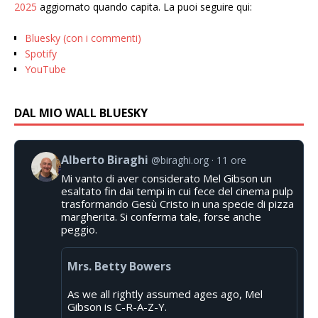
2025
aggiornato quando capita. La puoi seguire qui:
Bluesky (con i commenti)
Spotify
YouTube
DAL MIO WALL BLUESKY
Alberto Biraghi
@biraghi.org
11 ore
Mi vanto di aver considerato Mel Gibson un
esaltato fin dai tempi in cui fece del cinema pulp
trasformando Gesù Cristo in una specie di pizza
margherita. Si conferma tale, forse anche
peggio.
Mrs. Betty Bowers
As we all rightly assumed ages ago, Mel
Gibson is C-R-A-Z-Y.