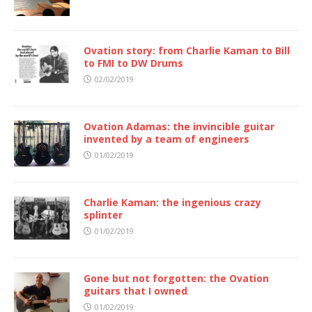
Ovation story: from Charlie Kaman to Bill
to FMI to DW Drums
02/02/2019
Ovation Adamas: the invincible guitar
invented by a team of engineers
01/02/2019
Charlie Kaman: the ingenious crazy
splinter
01/02/2019
Gone but not forgotten: the Ovation
guitars that I owned
01/02/2019