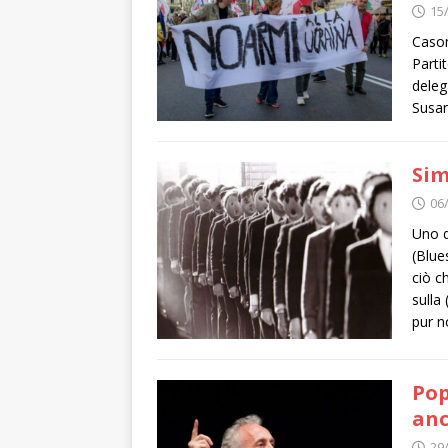
15
Casom
Parti
deleg
Susan
Sim
06
Uno d
(Blue
ciò c
sulla
pur 
Pop
anc
29