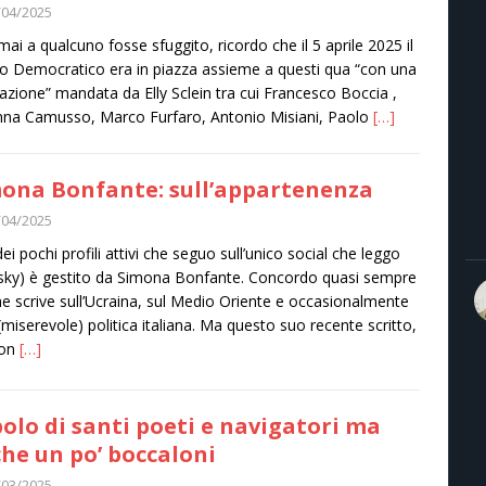
/04/2025
ai a qualcuno fosse sfuggito, ricordo che il 5 aprile 2025 il
to Democratico era in piazza assieme a questi qua “con una
azione” mandata da Elly Sclein tra cui Francesco Boccia ,
na Camusso, Marco Furfaro, Antonio Misiani, Paolo
[…]
ona Bonfante: sull’appartenenza
/04/2025
ei pochi profili attivi che seguo sull’unico social che leggo
sky) è gestito da Simona Bonfante. Concordo quasi sempre
he scrive sull’Ucraina, sul Medio Oriente e occasionalmente
 (miserevole) politica italiana. Ma questo suo recente scritto,
non
[…]
olo di santi poeti e navigatori ma
he un po’ boccaloni
/03/2025