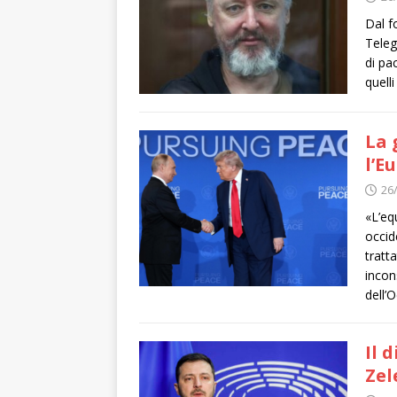
Dal f
Teleg
di pac
quelli
La 
l’E
26
«L’eq
occid
tratt
incon
dell’
Il 
Zel