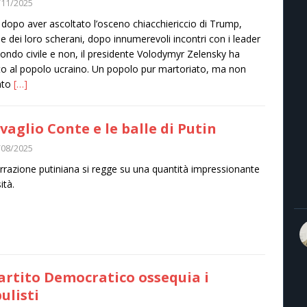
/11/2025
 dopo aver ascoltato l’osceno chiacchiericcio di Trump,
 e dei loro scherani, dopo innumerevoli incontri con i leader
ondo civile e non, il presidente Volodymyr Zelensky ha
to al popolo ucraino. Un popolo pur martoriato, ma non
ato
[…]
vaglio Conte e le balle di Putin
/08/2025
rrazione putiniana si regge su una quantità impressionante
sità.
Partito Democratico ossequia i
ulisti