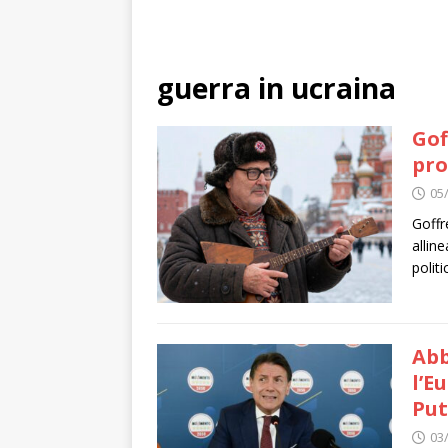
guerra in ucraina
Gof
pro
05
Goffre
allin
polit
Abb
l’E
Put
03