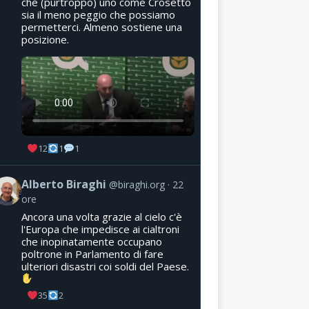
che (purtroppo) uno come Crosetto
sia il meno peggio che possiamo
permetterci. Almeno sostiene una
posizione.
12
1
1
Alberto Biraghi
@biraghi.org
22
ore
Ancora una volta grazie al cielo c'è
l'Europa che impedisce ai cialtroni
che inopinatamente occupano
poltrone in Parlamento di fare
ulteriori disastri coi soldi del Paese.
35
2