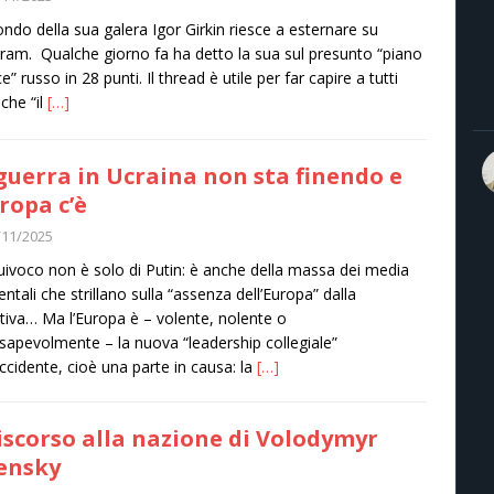
ondo della sua galera Igor Girkin riesce a esternare su
ram. Qualche giorno fa ha detto la sua sul presunto “piano
e” russo in 28 punti. Il thread è utile per far capire a tutti
 che “il
[…]
guerra in Ucraina non sta finendo e
uropa c’è
/11/2025
uivoco non è solo di Putin: è anche della massa dei media
entali che strillano sulla “assenza dell’Europa” dalla
ativa… Ma l’Europa è – volente, nolente o
sapevolmente – la nuova “leadership collegiale”
Occidente, cioè una parte in causa: la
[…]
discorso alla nazione di Volodymyr
ensky