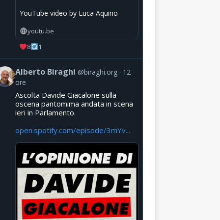
YouTube video by Luca Aquino
youtu.be
8
1
Alberto Biraghi
@biraghi.org
12
ore
Ascolta Davide Giacalone sulla
oscena pantomima andata in scena
ieri in Parlamento.
open.spotify.com/episode/3mYv...