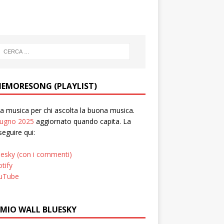
EMORESONG (PLAYLIST)
 musica per chi ascolta la buona musica.
iugno 2025
aggiornato quando capita. La
seguire qui:
uesky (con i commenti)
tify
uTube
 MIO WALL BLUESKY