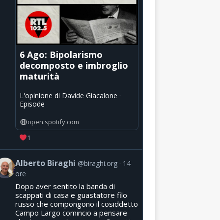
6 Ago: Bipolarismo
decomposto e imbroglio
maturità
L'opinione di Davide Giacalone ·
Episode
open.spotify.com
1
Alberto Biraghi
@biraghi.org
14
ore
Dopo aver sentito la banda di
scappati di casa e guastatore filo
russo che compongono il cosiddetto
Campo Largo comincio a pensare