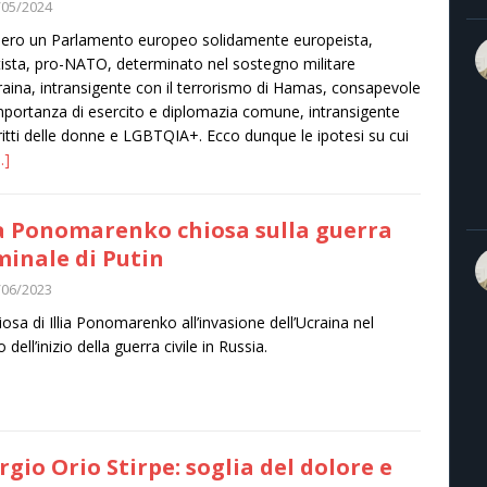
/05/2024
ero un Parlamento europeo solidamente europeista,
tista, pro-NATO, determinato nel sostegno militare
craina, intransigente con il terrorismo di Hamas, consapevole
importanza di esercito e diplomazia comune, intransigente
iritti delle donne e LGBTQIA+. Ecco dunque le ipotesi su cui
…]
ia Ponomarenko chiosa sulla guerra
minale di Putin
/06/2023
iosa di Illia Ponomarenko all’invasione dell’Ucraina nel
 dell’inizio della guerra civile in Russia.
rgio Orio Stirpe: soglia del dolore e