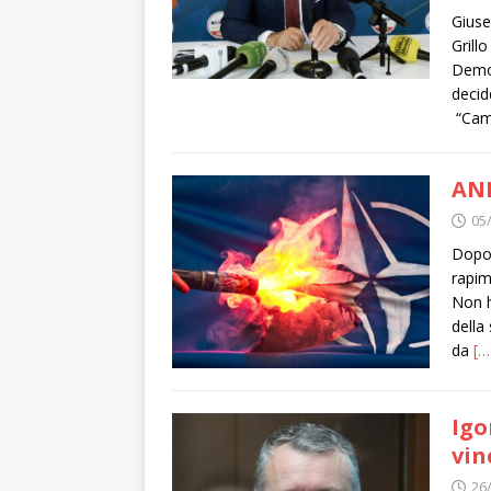
Giuse
Grill
Democ
decid
“Cam
ANP
05
Dopo 
rapim
Non h
della
da
[…
Igo
vin
26