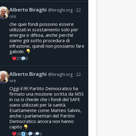
Alberto Biraghi
@biraghi.org
22
ore
che quei fondi possono essere
utilizzati in scostamento solo per
energia e difesa, anche perché
siamo già sotto procedura di
infrazione, quindi non possiamo fare
gabole.
27
2
Alberto Biraghi
@biraghi.org
22
ore
Oggi il ￼ Partito Democratico ha
firmato una mozione scritta da M5S
in cui si chiede che i fondi del SAFE
siano utilizzati per la sanità.
Esattamente come Matteo Salvini,
anche i parlamentari del Partito
Democratico ancora non hanno
capito
39
5
1
3