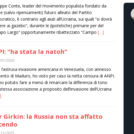
ppe Conte, leader del movimento populista fondato da
o e (salvo ripensamenti) futuro alleato del Partito
ratico, è contrario agli aiuti all’Ucraina, sui quali “si dovrà
ere ai gazebo“, durante le (ipotetiche) primarie per del
po Largo” (opportunamente ribattezzato “Campo
[…]
I: “ha stata la natoh”
/01/2026
l’astrusa invasione americana in Venezuela, con annesso
ento di Maduro, ho visto per caso la netta censura di ANPI.
o potuto fare a meno di rimarcare la differenza di tono
 stessa associazione a proposito dell’invasione dell’Ucraina
]
r Girkin: la Russia non sta affatto
cendo
/11/2025