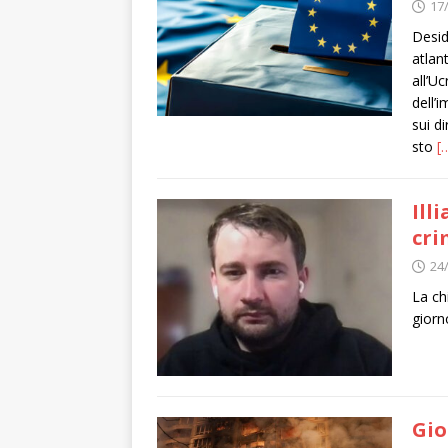
17
Desid
atlan
all’U
dell’
sui d
sto
[
Ill
cri
24
La ch
giorno
Gio