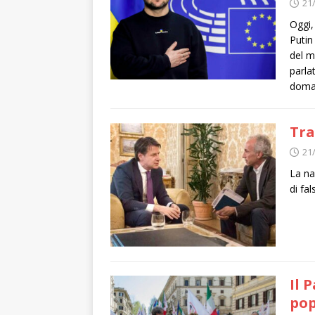
21
Oggi,
Putin
del m
parla
dom
Tra
21
La na
di fal
Il 
pop