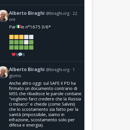
Alberto Biraghi
@biraghi.org
22
ore
Par
le n°1675 3/6*
9
3
Alberto Biraghi
@biraghi.org
1
giorno
Anche altro oggi: sul SAFE il PD ha
firmato un documento contrario di
M5S che ribadisce le parole contiane
"vogliono farci credere che la Russia
ci minacci" e chiede (come Salvini)
che lo scostamento sia fatto per la
sanità (impossibile, siamo in
infrazione, scostamento solo per
difesa e energia).