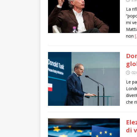
La ri
“popo
mi ve
Matti
non
[
Don
glo
02
Le pa
Londr
diven
che r
Ele
di 