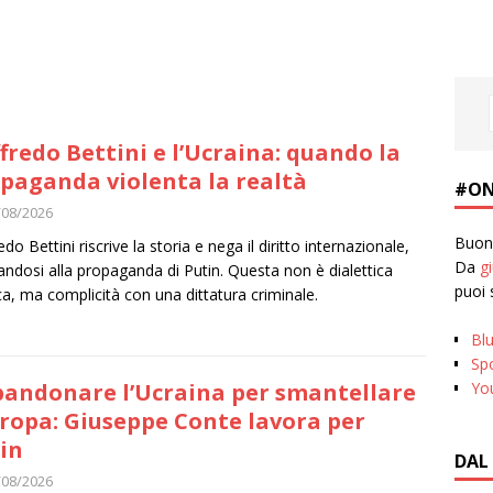
fredo Bettini e l’Ucraina: quando la
paganda violenta la realtà
#ON
/08/2026
Buona
do Bettini riscrive la storia e nega il diritto internazionale,
Da
g
eandosi alla propaganda di Putin. Questa non è dialettica
puoi 
ica, ma complicità con una dittatura criminale.
Bl
Spo
Yo
andonare l’Ucraina per smantellare
uropa: Giuseppe Conte lavora per
in
DAL
/08/2026