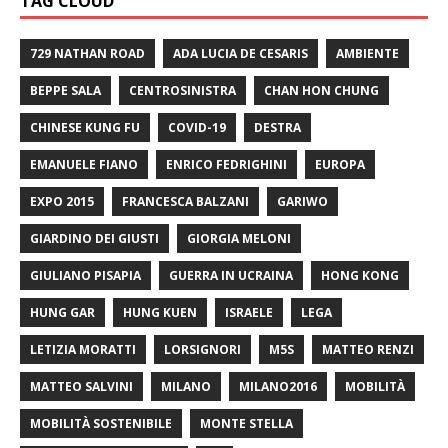
TAG CLOUD
729 NATHAN ROAD
ADA LUCIA DE CESARIS
AMBIENTE
BEPPE SALA
CENTROSINISTRA
CHAN HON CHUNG
CHINESE KUNG FU
COVID-19
DESTRA
EMANUELE FIANO
ENRICO FEDRIGHINI
EUROPA
EXPO 2015
FRANCESCA BALZANI
GARIWO
GIARDINO DEI GIUSTI
GIORGIA MELONI
GIULIANO PISAPIA
GUERRA IN UCRAINA
HONG KONG
HUNG GAR
HUNG KUEN
ISRAELE
LEGA
LETIZIA MORATTI
LORSIGNORI
M5S
MATTEO RENZI
MATTEO SALVINI
MILANO
MILANO2016
MOBILITÀ
MOBILITÀ SOSTENIBILE
MONTE STELLA