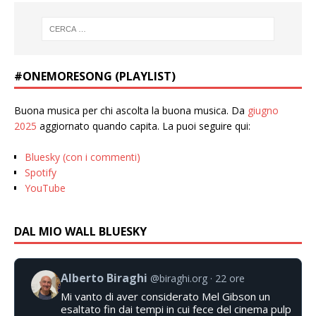
#ONEMORESONG (PLAYLIST)
Buona musica per chi ascolta la buona musica. Da
giugno
2025
aggiornato quando capita. La puoi seguire qui:
Bluesky (con i commenti)
Spotify
YouTube
DAL MIO WALL BLUESKY
Alberto Biraghi
@biraghi.org
22 ore
Mi vanto di aver considerato Mel Gibson un
esaltato fin dai tempi in cui fece del cinema pulp