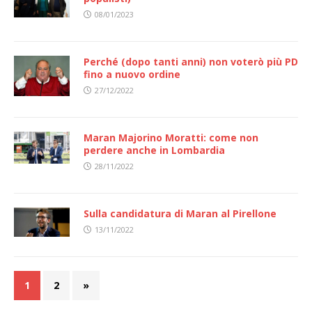
08/01/2023
Perché (dopo tanti anni) non voterò più PD
fino a nuovo ordine
27/12/2022
Maran Majorino Moratti: come non
perdere anche in Lombardia
28/11/2022
Sulla candidatura di Maran al Pirellone
13/11/2022
1
2
»