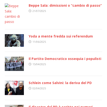
Beppe Sala: dimissioni o “cambio di passo”
21/07/2025
Yoda a mente fredda sui referendum
11/06/2025
Il Partito Democratico ossequia i populisti
15/04/2025
Schlein come Salvini: la deriva del PD
02/04/2025
Il disastro del PD è scritto nei numeri