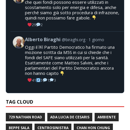
che quei fondi possono essere utilizzati in
scostamento solo per energia e difesa, anche
perché siamo già sotto procedura di infrazione,
quindi non possiamo fare gabole.
29
2
Alberto Biraghi
@biraghi.org
1 giorno
Oggi il ￼ Partito Democratico ha firmato una
mozione scritta da M5S in cui si chiede che i
fondi del SAFE siano utilizzati per la sanità.
Esattamente come Matteo Salvini, anche i
parlamentari del Partito Democratico ancora
non hanno capito
41
5
1
3
TAG CLOUD
729 NATHAN ROAD
ADA LUCIA DE CESARIS
AMBIENTE
BEPPE SALA
CENTROSINISTRA
CHAN HON CHUNG