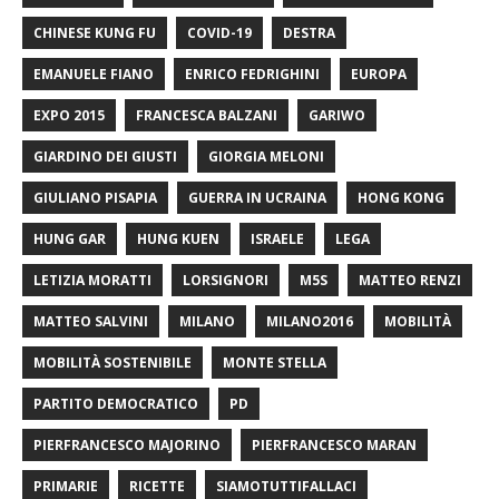
CHINESE KUNG FU
COVID-19
DESTRA
EMANUELE FIANO
ENRICO FEDRIGHINI
EUROPA
EXPO 2015
FRANCESCA BALZANI
GARIWO
GIARDINO DEI GIUSTI
GIORGIA MELONI
GIULIANO PISAPIA
GUERRA IN UCRAINA
HONG KONG
HUNG GAR
HUNG KUEN
ISRAELE
LEGA
LETIZIA MORATTI
LORSIGNORI
M5S
MATTEO RENZI
MATTEO SALVINI
MILANO
MILANO2016
MOBILITÀ
MOBILITÀ SOSTENIBILE
MONTE STELLA
PARTITO DEMOCRATICO
PD
PIERFRANCESCO MAJORINO
PIERFRANCESCO MARAN
PRIMARIE
RICETTE
SIAMOTUTTIFALLACI