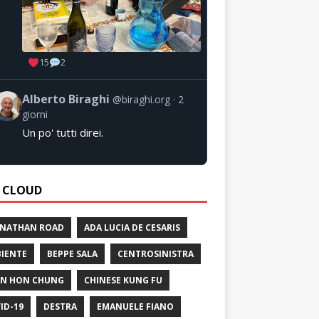
15
2
Alberto Biraghi
@biraghi.org
2
giorni
Un po' tutti direi.
 CLOUD
 NATHAN ROAD
ADA LUCIA DE CESARIS
IENTE
BEPPE SALA
CENTROSINISTRA
N HON CHUNG
CHINESE KUNG FU
ID-19
DESTRA
EMANUELE FIANO