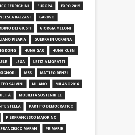
ICO FEDRIGHINI
EUROPA
EXPO 2015
NCESCA BALZANI
GARIWO
RDINO DEI GIUSTI
GIORGIA MELONI
LIANO PISAPIA
GUERRA IN UCRAINA
NG KONG
HUNG GAR
HUNG KUEN
AELE
LEGA
LETIZIA MORATTI
SIGNORI
M5S
MATTEO RENZI
TEO SALVINI
MILANO
MILANO2016
ILITÀ
MOBILITÀ SOSTENIBILE
TE STELLA
PARTITO DEMOCRATICO
PIERFRANCESCO MAJORINO
RFRANCESCO MARAN
PRIMARIE