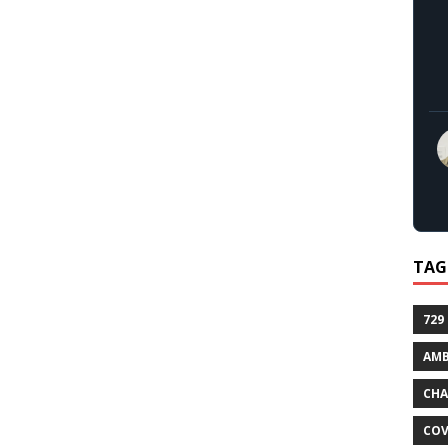
TAG
729
AMB
CHA
COV