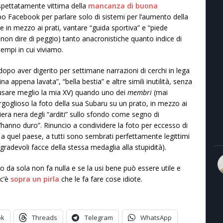
spettatamente vittima della
mancanza di buona
po Facebook per parlare solo di sistemi per l’aumento della
e in mezzo ai prati, vantare “guida sportiva” e “piede
non dire di peggio) tanto anacronistiche quanto indice di
empi in cui viviamo.
(dopo aver digerito per settimane narrazioni di cerchi in lega
ina appena lavata”, “bella bestia” e altre simili inutilità, senza
 usare meglio la mia XV) quando uno dei
membri
(mai
rgoglioso la foto della sua Subaru su un prato, in mezzo ai
diera nera degli “arditi” sullo sfondo come segno di
l’hanno duro”. Rinuncio a condividere la foto per eccesso di
a quel paese, a tutti sono sembrati perfettamente legittimi
 sgradevoli facce della stessa medaglia alla stupidità).
to da sola non fa nulla e se la usi bene può essere utile e
 c’è
sopra un pirla
che le fa fare cose idiote.
ok
Threads
Telegram
WhatsApp