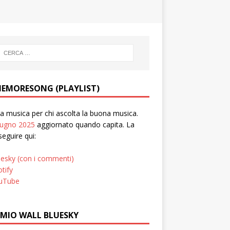
EMORESONG (PLAYLIST)
 musica per chi ascolta la buona musica.
iugno 2025
aggiornato quando capita. La
seguire qui:
uesky (con i commenti)
tify
uTube
 MIO WALL BLUESKY