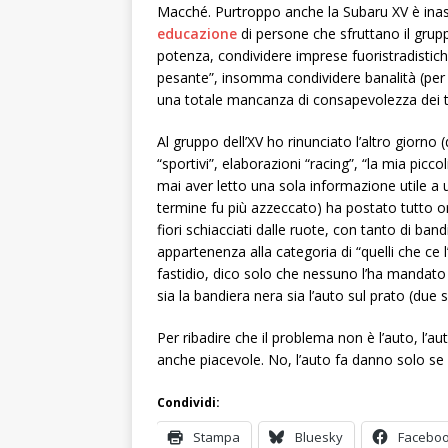
Macché. Purtroppo anche la Subaru XV è ina
educazione
di persone che sfruttano il grup
potenza, condividere imprese fuoristradistich
pesante”, insomma condividere banalità (per 
una totale mancanza di consapevolezza dei t
Al gruppo dell’XV ho rinunciato l’altro giorno 
“sportivi”, elaborazioni “racing”, “la mia piccol
mai aver letto una sola informazione utile a
termine fu più azzeccato) ha postato tutto o
fiori schiacciati dalle ruote, con tanto di ban
appartenenza alla categoria di “quelli che ce 
fastidio, dico solo che nessuno l’ha mandato 
sia la bandiera nera sia l’auto sul prato (due
Per ribadire che il problema non è l’auto, l’au
anche piacevole. No, l’auto fa danno solo se
Condividi:
Stampa
Bluesky
Facebo