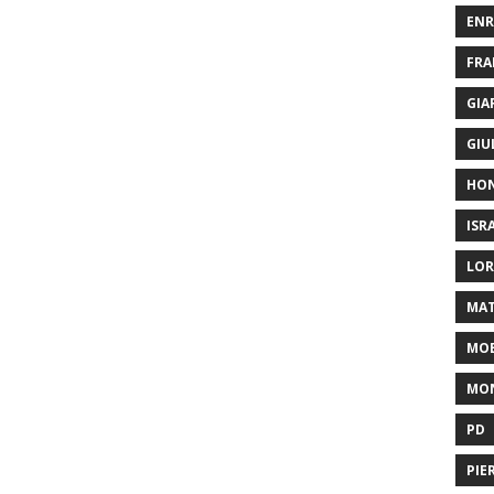
ENR
FRA
GIA
GIU
HO
ISR
LOR
MAT
MOB
MON
PD
PIE