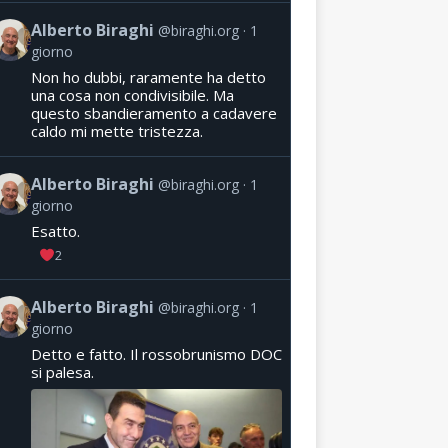
Alberto Biraghi
@biraghi.org
1
giorno
Non ho dubbi, raramente ha detto
una cosa non condivisibile. Ma
questo sbandieramento a cadavere
caldo mi mette tristezza.
Alberto Biraghi
@biraghi.org
1
giorno
Esatto.
2
Alberto Biraghi
@biraghi.org
1
giorno
Detto e fatto. Il rossobrunismo DOC
si palesa.