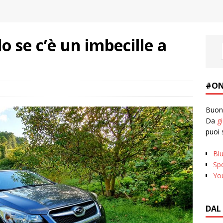
o se c’è un imbecille a
#ON
Buona
Da
g
puoi 
Bl
Spo
Yo
DAL