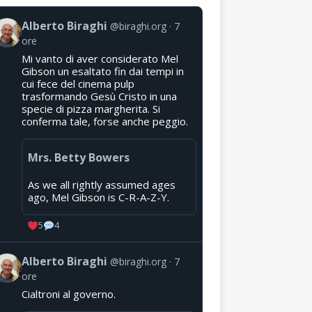
Alberto Biraghi
@biraghi.org
7
ore
Mi vanto di aver considerato Mel
Gibson un esaltato fin dai tempi in
cui fece del cinema pulp
trasformando Gesù Cristo in una
specie di pizza margherita. Si
conferma tale, forse anche peggio.
Mrs. Betty Bowers
As we all rightly assumed ages
ago, Mel Gibson is C-R-A-Z-Y.
5
4
Alberto Biraghi
@biraghi.org
7
ore
Cialtroni al governo.