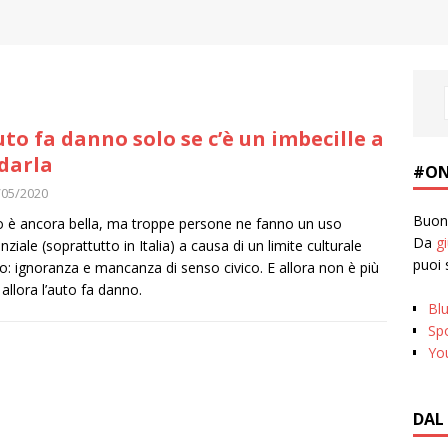
uto fa danno solo se c’è un imbecille a
darla
#ON
/05/2020
Buona
o è ancora bella, ma troppe persone ne fanno un uso
Da
g
ziale (soprattutto in Italia) a causa di un limite culturale
puoi 
so: ignoranza e mancanza di senso civico. E allora non è più
 allora l’auto fa danno.
Bl
Spo
Yo
DAL