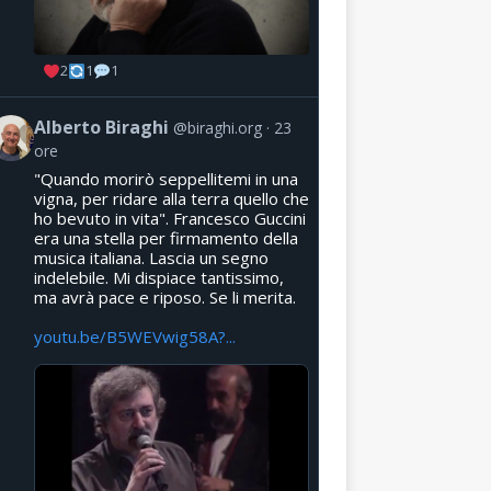
2
1
1
Alberto Biraghi
@biraghi.org
23
ore
"Quando morirò seppellitemi in una
vigna, per ridare alla terra quello che
ho bevuto in vita". Francesco Guccini
era una stella per firmamento della
musica italiana. Lascia un segno
indelebile. Mi dispiace tantissimo,
ma avrà pace e riposo. Se li merita.
youtu.be/B5WEVwig58A?...