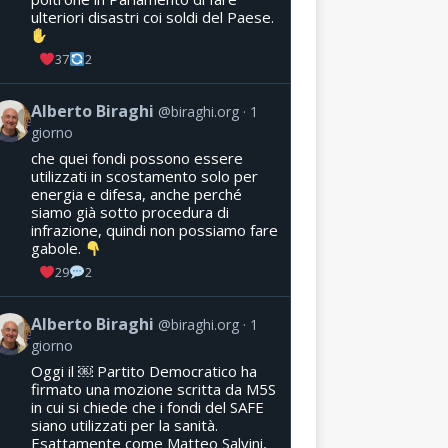
ulteriori disastri coi soldi del Paese.
37
2
Alberto Biraghi
@biraghi.org
1
giorno
che quei fondi possono essere
utilizzati in scostamento solo per
energia e difesa, anche perché
siamo già sotto procedura di
infrazione, quindi non possiamo fare
gabole.
29
2
Alberto Biraghi
@biraghi.org
1
giorno
Oggi il ￼ Partito Democratico ha
firmato una mozione scritta da M5S
in cui si chiede che i fondi del SAFE
siano utilizzati per la sanità.
Esattamente come Matteo Salvini,