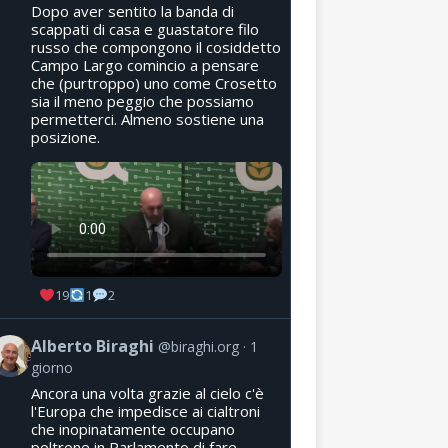
Dopo aver sentito la banda di
scappati di casa e guastatore filo
russo che compongono il cosiddetto
Campo Largo comincio a pensare
che (purtroppo) uno come Crosetto
sia il meno peggio che possiamo
permetterci. Almeno sostiene una
posizione.
19
1
2
Alberto Biraghi
@biraghi.org
1
giorno
Ancora una volta grazie al cielo c'è
l'Europa che impedisce ai cialtroni
che inopinatamente occupano
poltrone in Parlamento di fare