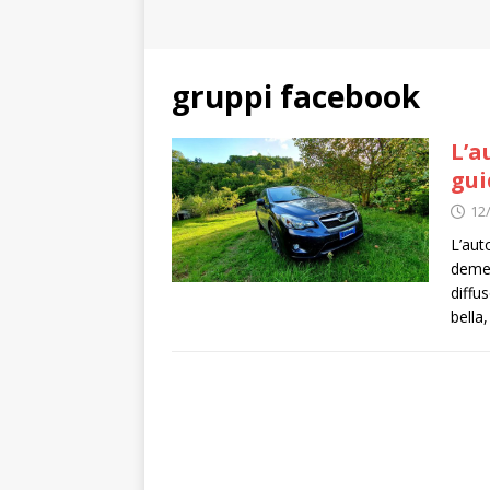
gruppi facebook
L’a
gui
12
L’aut
demen
diffu
bella,