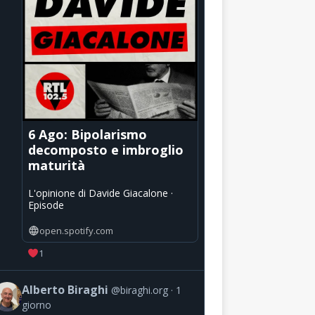
6 Ago: Bipolarismo
decomposto e imbroglio
maturità
L'opinione di Davide Giacalone ·
Episode
open.spotify.com
1
Alberto Biraghi
@biraghi.org
1
giorno