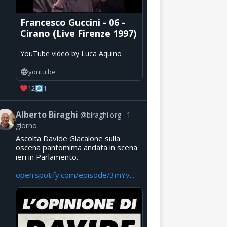
Francesco Guccini - 06 -
Cirano (Live Firenze 1997)
YouTube video by Luca Aquino
youtu.be
12
1
Alberto Biraghi
@biraghi.org
1
giorno
Ascolta Davide Giacalone sulla
oscena pantomima andata in scena
ieri in Parlamento.
open.spotify.com/episode/3mYv...