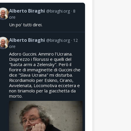
Alberto Biraghi
@biraghi.org
8
ore
Un po' tutti direi.
Alberto Biraghi
@biraghi.org
12
ore
Adoro Guccini. Ammiro l'Ucraina.
Disprezzo i filorussi e quelli del
"basta armi a Zelensky". Però il
fiorire di immaginette di Guccini che
dice "Slava Ucraina" mi disturba.
Ricordiamolo per Eskino, Cirano,
Avvelenata, Locomotiva eccetera e
non tiriamolo per la giacchetta da
morto.