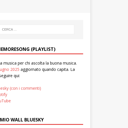
EMORESONG (PLAYLIST)
 musica per chi ascolta la buona musica.
iugno 2025
aggiornato quando capita. La
seguire qui:
uesky (con i commenti)
tify
uTube
 MIO WALL BLUESKY