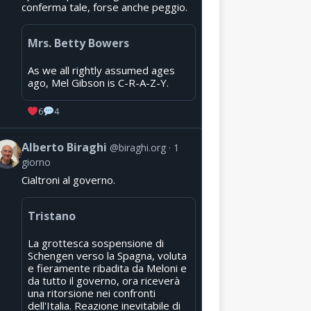
conferma tale, forse anche peggio.
Mrs. Betty Bowers
As we all rightly assumed ages
ago, Mel Gibson is C-R-A-Z-Y.
6
4
Alberto Biraghi
@biraghi.org
1
giorno
Cialtroni al governo.
Tristano
La grottesca sospensione di
Schengen verso la Spagna, voluta
e fieramente ribadita da Meloni e
da tutto il governo, ora riceverà
una ritorsione nei confronti
dell'Italia. Reazione inevitabile di