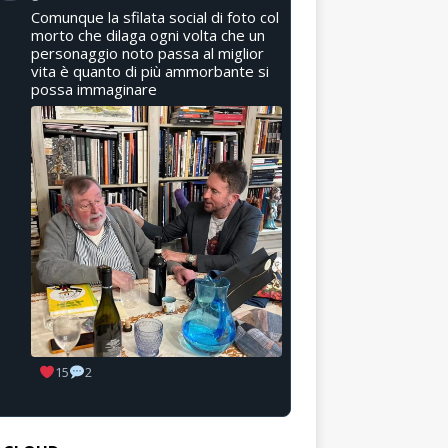
Comunque la sfilata social di foto col
morto che dilaga ogni volta che un
personaggio noto passa al miglior
vita è quanto di più ammorbante si
possa immaginare
15
2