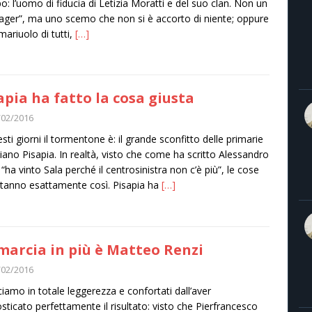
po: l’uomo di fiducia di Letizia Moratti e del suo clan. Non un
ger”, ma uno scemo che non si è accorto di niente; oppure
 mariuolo di tutti,
[…]
apia ha fatto la cosa giusta
/02/2016
esti giorni il tormentone è: il grande sconfitto delle primarie
liano Pisapia. In realtà, visto che come ha scritto Alessandro
i “ha vinto Sala perché il centrosinistra non c’è più”, le cose
tanno esattamente così. Pisapia ha
[…]
marcia in più è Matteo Renzi
/02/2016
ciamo in totale leggerezza e confortati dall’aver
sticato perfettamente il risultato: visto che Pierfrancesco