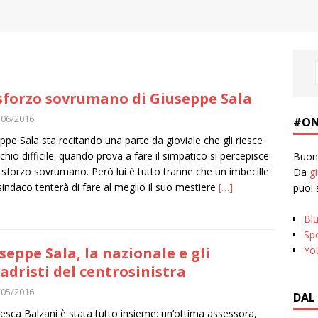
sforzo sovrumano di Giuseppe Sala
/06/2016
#ON
ppe Sala sta recitando una parte da gioviale che gli riesce
chio difficile: quando prova a fare il simpatico si percepisce
Buona
o sforzo sovrumano. Però lui è tutto tranne che un imbecille
Da
g
sindaco tenterà di fare al meglio il suo mestiere
[…]
puoi 
Bl
Spo
Yo
seppe Sala, la nazionale e gli
adristi del centrosinistra
/05/2016
DAL
esca Balzani è stata tutto insieme: un’ottima assessora,