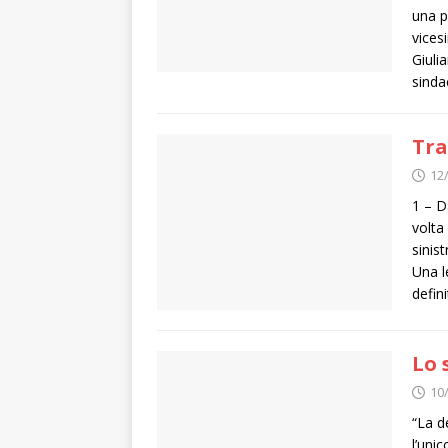
una p
vices
Giuli
sinda
Tra
12
1 – D
volta
sinis
Una l
defin
Lo 
10
“La d
l’uni