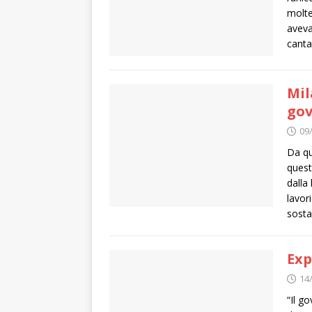
molte
aveva
cant
Mil
gov
09
Da qu
quest
dalla 
lavor
sosta
Exp
14
“Il g