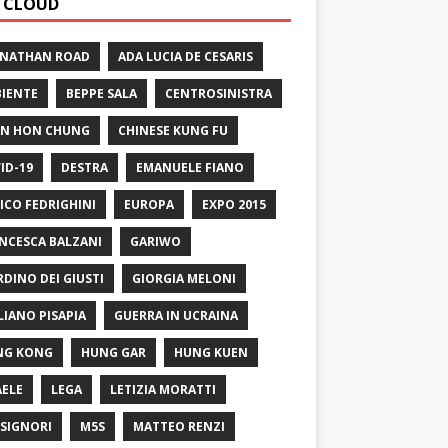
 CLOUD
 NATHAN ROAD
ADA LUCIA DE CESARIS
IENTE
BEPPE SALA
CENTROSINISTRA
N HON CHUNG
CHINESE KUNG FU
ID-19
DESTRA
EMANUELE FIANO
ICO FEDRIGHINI
EUROPA
EXPO 2015
NCESCA BALZANI
GARIWO
RDINO DEI GIUSTI
GIORGIA MELONI
LIANO PISAPIA
GUERRA IN UCRAINA
NG KONG
HUNG GAR
HUNG KUEN
AELE
LEGA
LETIZIA MORATTI
SIGNORI
M5S
MATTEO RENZI