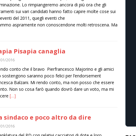
minazione. Lo rimpiangeremo ancora di più ora che gli
ramenti sui vari candidati hanno fatto capire molte cose sui
 eventi del 2011, quegli eventi che
cammo aspramente non conoscendone molti retroscena. Ma
apia Pisapia canaglia
/01/2016
endo conto che il bravo Pierfrancesco Majorino e gli amici
o sostengono saranno poco felici per l’endorsement
ncesca Balzani. Mi rendo conto, ma non posso che essere
nto. Non so cosa farò quando dovrò dare un voto, ma mi
acere
[…]
a sindaco e poco altro da dire
/01/2016
klatura del PD con relativi cacciatori di dote e loro