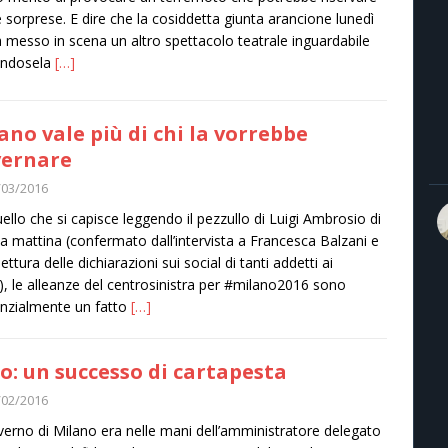
 sorprese. E dire che la cosiddetta giunta arancione lunedì
 messo in scena un altro spettacolo teatrale inguardabile
andosela
[…]
ano vale più di chi la vorrebbe
ernare
/03/2016
ello che si capisce leggendo il pezzullo di Luigi Ambrosio​ di
a mattina (confermato dall’intervista a Francesca Balzani e
lettura delle dichiarazioni sui social di tanti addetti ai
i), le alleanze del centrosinistra per #milano2016 sono
nzialmente un fatto
[…]
o: un successo di cartapesta
/02/2016
overno di Milano era nelle mani dell’amministratore delegato