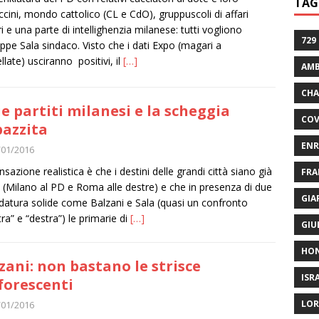
TAG
ccini, mondo cattolico (CL e CdO), gruppuscoli di affari
i e una parte di intellighenzia milanese: tutti vogliono
729
ppe Sala sindaco. Visto che i dati Expo (magari a
llate) usciranno positivi, il
[…]
AMB
CHA
ue partiti milanesi e la scheggia
COV
azzita
ENR
/01/2016
nsazione realistica è che i destini delle grandi città siano già
FRA
i (Milano al PD e Roma alle destre) e che in presenza di due
GIA
datura solide come Balzani e Sala (quasi un confronto
tra” e “destra”) le primarie di
[…]
GIU
HO
zani: non bastano le strisce
ISR
forescenti
LOR
/01/2016