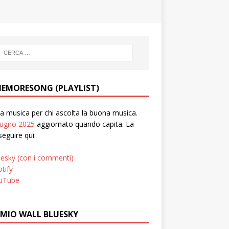
EMORESONG (PLAYLIST)
 musica per chi ascolta la buona musica.
iugno 2025
aggiornato quando capita. La
seguire qui:
uesky (con i commenti)
tify
uTube
 MIO WALL BLUESKY