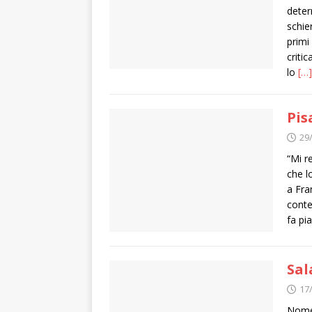
deter
schie
primi
criti
lo
[…]
Pis
29
“Mi r
che l
a Fra
conte
fa pi
Sal
17
Nomen