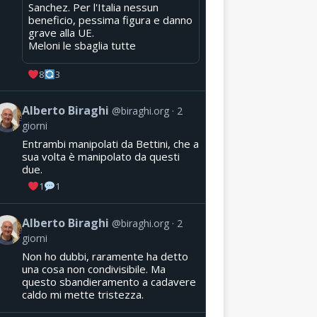
Sanchez. Per l'Italia nessun
beneficio, pessima figura e danno
grave alla UE.
Meloni le sbaglia tutte
8
3
Alberto Biraghi
@biraghi.org
2
giorni
Entrambi manipolati da Bettini, che a
sua volta è manipolato da questi
due.
1
1
Alberto Biraghi
@biraghi.org
2
giorni
Non ho dubbi, raramente ha detto
una cosa non condivisibile. Ma
questo sbandieramento a cadavere
caldo mi mette tristezza.