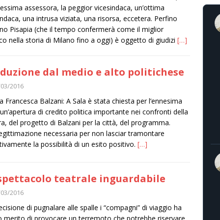
essima assessora, la peggior vicesindaca, un’ottima
indaca, una intrusa viziata, una risorsa, eccetera. Perfino
ano Pisapia (che il tempo confermerà come il miglior
co nella storia di Milano fino a oggi) è oggetto di giudizi
[…]
duzione dal medio e alto politichese
/03/2016
a Francesca Balzani: A Sala è stata chiesta per l’ennesima
 un’apertura di credito politica importante nei confronti della
tra, del progetto di Balzani per la città, del programma.
egittimazione necessaria per non lasciar tramontare
itivamente la possibilità di un esito positivo.
[…]
spettacolo teatrale inguardabile
/03/2016
ecisione di pugnalare alle spalle i “compagni” di viaggio ha
co merito di provocare un terremoto che potrebbe riservare