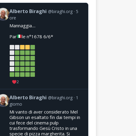
Alberto Biraghi
@biraghi.org
5
ore
Mannaggia....
Par
le n°1678 6/6*
2
Alberto Biraghi
@biraghi.org
1
giorno
Mi vanto di aver considerato Mel
Gibson un esaltato fin dai tempi in
cui fece del cinema pulp
trasformando Gesù Cristo in una
specie di pizza margherita. Si