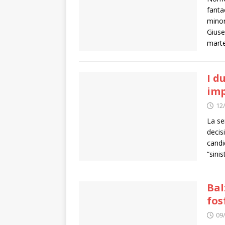
fanta
minor
Giuse
marte
I d
imp
12
La se
decis
candi
“sinis
Bal
fos
09