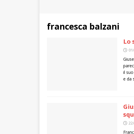
francesca balzani
Lo 
01
Giuse
parec
il su
e da 
Giu
squ
22
Franc