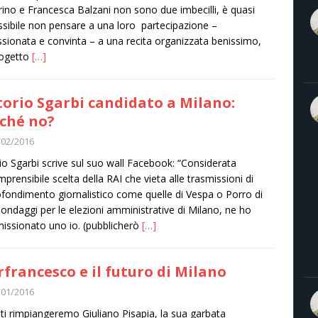
ino​ e Francesca Balzani​ non sono due imbecilli, è quasi
sibile non pensare a una loro partecipazione –
sionata e convinta – a una recita organizzata benissimo,
rogetto
[…]
torio Sgarbi candidato a Milano:
ché no?
/02/2016
rio Sgarbi scrive sul suo wall Facebook: “Considerata
omprensibile scelta della RAI che vieta alle trasmissioni di
fondimento giornalistico come quelle di Vespa o Porro di
sondaggi per le elezioni amministrative di Milano, ne ho
ssionato uno io. (pubblicherò
[…]
rfrancesco e il futuro di Milano
/01/2016
nti rimpiangeremo Giuliano Pisapia, la sua garbata