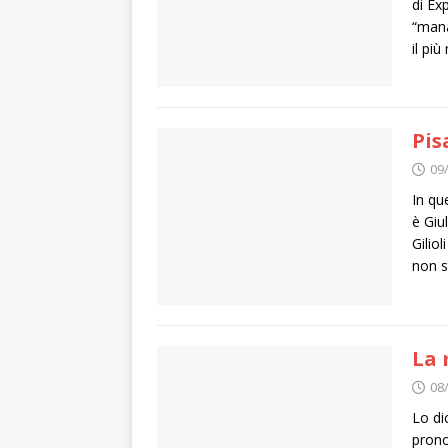
di Ex
“mana
il più
Pis
09
In qu
è Giu
Giliol
non s
La 
08
Lo di
prono