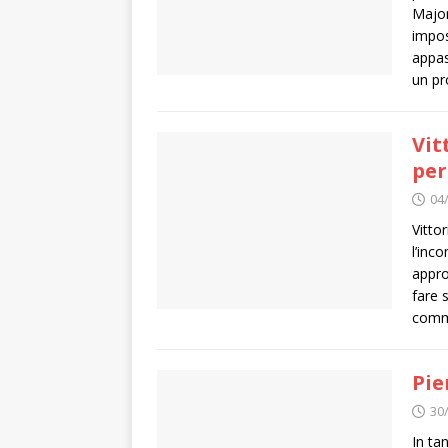
Major
impos
appas
un p
Vit
per
04
Vitto
l’inc
appro
fare 
commi
Pie
30
In ta