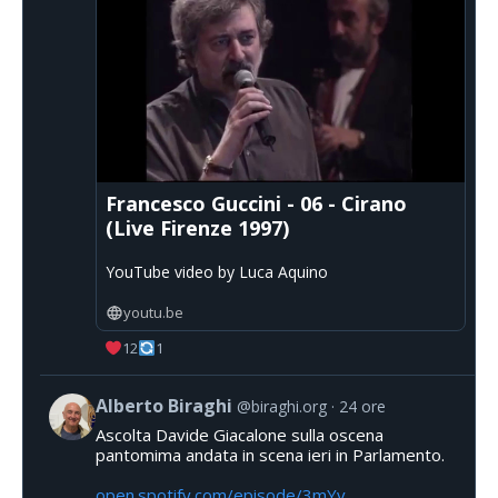
Francesco Guccini - 06 - Cirano
(Live Firenze 1997)
YouTube video by Luca Aquino
youtu.be
12
1
Alberto Biraghi
@biraghi.org
24 ore
Ascolta Davide Giacalone sulla oscena
pantomima andata in scena ieri in Parlamento.
open.spotify.com/episode/3mYv...