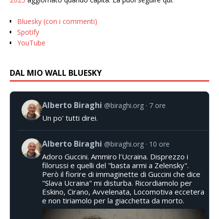
Bluesky (con i commenti)
Spotify
YouTube
DAL MIO WALL BLUESKY
Alberto Biraghi
@biraghi.org
7 ore
Un po' tutti direi.
Alberto Biraghi
@biraghi.org
10 ore
Adoro Guccini. Ammiro l'Ucraina. Disprezzo i
filorussi e quelli del "basta armi a Zelensky".
Però il fiorire di immaginette di Guccini che dice
"Slava Ucraina" mi disturba. Ricordiamolo per
Eskino, Cirano, Avvelenata, Locomotiva eccetera
e non tiriamolo per la giacchetta da morto.