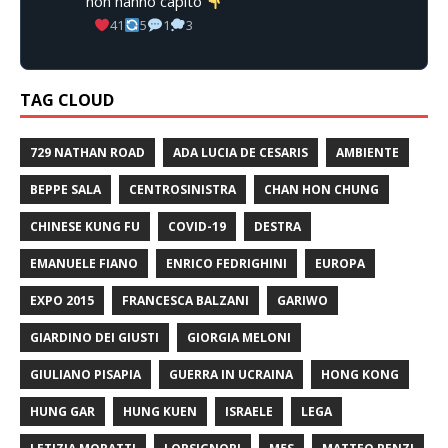
non hanno capito
41
5
1
3
TAG CLOUD
729 NATHAN ROAD
ADA LUCIA DE CESARIS
AMBIENTE
BEPPE SALA
CENTROSINISTRA
CHAN HON CHUNG
CHINESE KUNG FU
COVID-19
DESTRA
EMANUELE FIANO
ENRICO FEDRIGHINI
EUROPA
EXPO 2015
FRANCESCA BALZANI
GARIWO
GIARDINO DEI GIUSTI
GIORGIA MELONI
GIULIANO PISAPIA
GUERRA IN UCRAINA
HONG KONG
HUNG GAR
HUNG KUEN
ISRAELE
LEGA