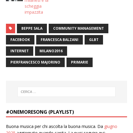
milanesi e la
scheggia
impazzita
BEPPE SALA
COMMUNITY MANAGEMENT
FACEBOOK
FRANCESCA BALZANI
GLBT
INTERNET
MILANO2016
PIERFRANCESCO MAJORINO
PRIMARIE
#ONEMORESONG (PLAYLIST)
Buona musica per chi ascolta la buona musica. Da
giugno
2025
aggiornato quando capita. La puoi seguire qui: