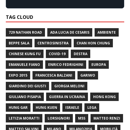
TAG CLOUD
729 NATHAN ROAD
ADA LUCIA DE CESARIS
AMBIENTE
BEPPE SALA
CENTROSINISTRA
CHAN HON CHUNG
CHINESE KUNG FU
COVID-19
DESTRA
EMANUELE FIANO
ENRICO FEDRIGHINI
EUROPA
EXPO 2015
FRANCESCA BALZANI
GARIWO
GIARDINO DEI GIUSTI
GIORGIA MELONI
GIULIANO PISAPIA
GUERRA IN UCRAINA
HONG KONG
HUNG GAR
HUNG KUEN
ISRAELE
LEGA
LETIZIA MORATTI
LORSIGNORI
M5S
MATTEO RENZI
MATTEO SALVINI
MILANO
MILANO2016
MOBILITÀ