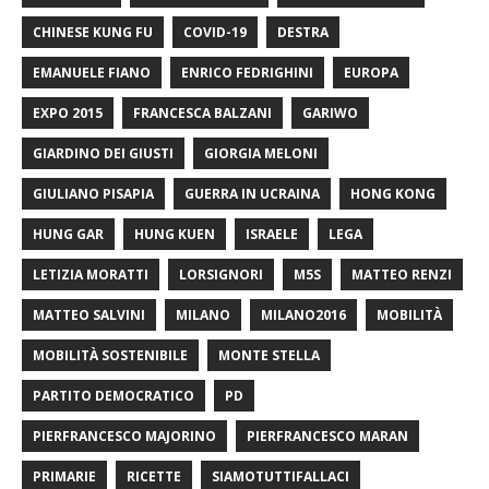
CHINESE KUNG FU
COVID-19
DESTRA
EMANUELE FIANO
ENRICO FEDRIGHINI
EUROPA
EXPO 2015
FRANCESCA BALZANI
GARIWO
GIARDINO DEI GIUSTI
GIORGIA MELONI
GIULIANO PISAPIA
GUERRA IN UCRAINA
HONG KONG
HUNG GAR
HUNG KUEN
ISRAELE
LEGA
LETIZIA MORATTI
LORSIGNORI
M5S
MATTEO RENZI
MATTEO SALVINI
MILANO
MILANO2016
MOBILITÀ
MOBILITÀ SOSTENIBILE
MONTE STELLA
PARTITO DEMOCRATICO
PD
PIERFRANCESCO MAJORINO
PIERFRANCESCO MARAN
PRIMARIE
RICETTE
SIAMOTUTTIFALLACI