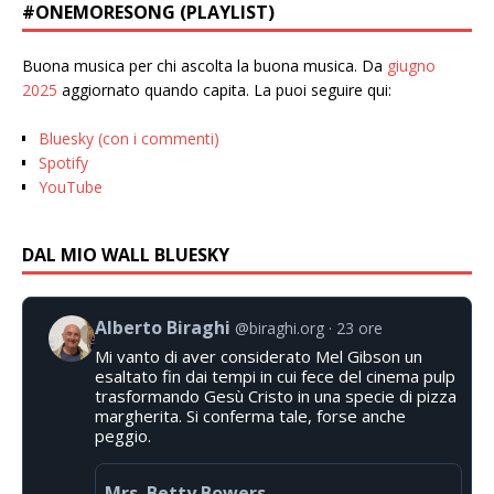
#ONEMORESONG (PLAYLIST)
Buona musica per chi ascolta la buona musica. Da
giugno
2025
aggiornato quando capita. La puoi seguire qui:
Bluesky (con i commenti)
Spotify
YouTube
DAL MIO WALL BLUESKY
Alberto Biraghi
@biraghi.org
23 ore
Mi vanto di aver considerato Mel Gibson un
esaltato fin dai tempi in cui fece del cinema pulp
trasformando Gesù Cristo in una specie di pizza
margherita. Si conferma tale, forse anche
peggio.
Mrs. Betty Bowers