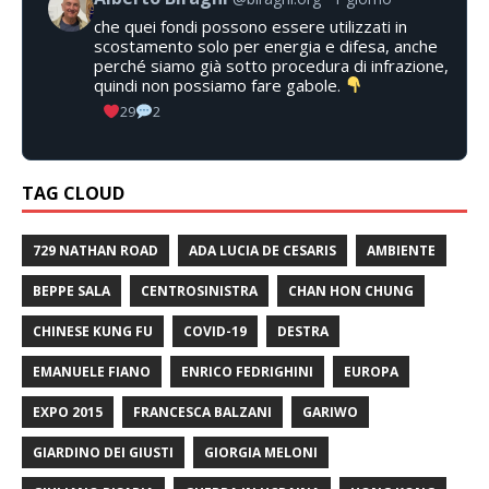
che quei fondi possono essere utilizzati in
scostamento solo per energia e difesa, anche
perché siamo già sotto procedura di infrazione,
quindi non possiamo fare gabole.
29
2
TAG CLOUD
729 NATHAN ROAD
ADA LUCIA DE CESARIS
AMBIENTE
BEPPE SALA
CENTROSINISTRA
CHAN HON CHUNG
CHINESE KUNG FU
COVID-19
DESTRA
EMANUELE FIANO
ENRICO FEDRIGHINI
EUROPA
EXPO 2015
FRANCESCA BALZANI
GARIWO
GIARDINO DEI GIUSTI
GIORGIA MELONI