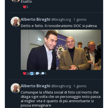
Esatto.
2
Alberto Biraghi
@biraghi.org
1 giorno
Detto e fatto. Il rossobrunismo DOC si palesa.
28
5
5
1
Alberto Biraghi
@biraghi.org
1 giorno
Comunque la sfilata social di foto col morto che
dilaga ogni volta che un personaggio noto passa
al miglior vita è quanto di più ammorbante si
possa immaginare