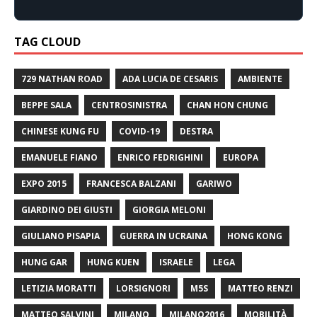
TAG CLOUD
729 NATHAN ROAD
ADA LUCIA DE CESARIS
AMBIENTE
BEPPE SALA
CENTROSINISTRA
CHAN HON CHUNG
CHINESE KUNG FU
COVID-19
DESTRA
EMANUELE FIANO
ENRICO FEDRIGHINI
EUROPA
EXPO 2015
FRANCESCA BALZANI
GARIWO
GIARDINO DEI GIUSTI
GIORGIA MELONI
GIULIANO PISAPIA
GUERRA IN UCRAINA
HONG KONG
HUNG GAR
HUNG KUEN
ISRAELE
LEGA
LETIZIA MORATTI
LORSIGNORI
M5S
MATTEO RENZI
MATTEO SALVINI
MILANO
MILANO2016
MOBILITÀ