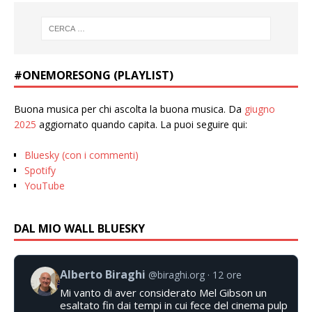
#ONEMORESONG (PLAYLIST)
Buona musica per chi ascolta la buona musica. Da
giugno
2025
aggiornato quando capita. La puoi seguire qui:
Bluesky (con i commenti)
Spotify
YouTube
DAL MIO WALL BLUESKY
Alberto Biraghi
@biraghi.org
12 ore
Mi vanto di aver considerato Mel Gibson un
esaltato fin dai tempi in cui fece del cinema pulp