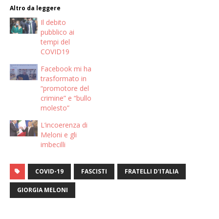
Altro da leggere
Il debito
pubblico ai
tempi del
COVID19
Facebook mi ha
trasformato in
“promotore del
crimine” e “bullo
molesto”
L’incoerenza di
Meloni e gli
imbecilli
COVID-19
FASCISTI
FRATELLI D'ITALIA
GIORGIA MELONI