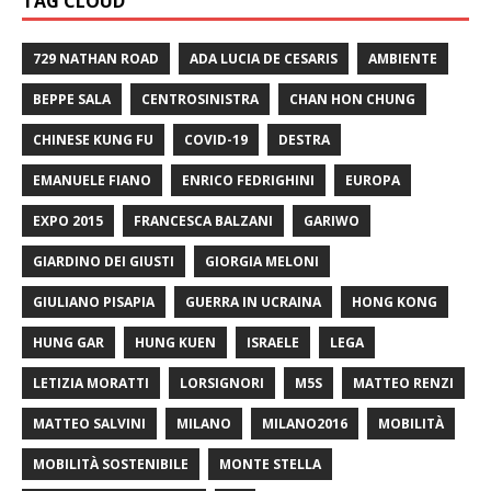
TAG CLOUD
729 NATHAN ROAD
ADA LUCIA DE CESARIS
AMBIENTE
BEPPE SALA
CENTROSINISTRA
CHAN HON CHUNG
CHINESE KUNG FU
COVID-19
DESTRA
EMANUELE FIANO
ENRICO FEDRIGHINI
EUROPA
EXPO 2015
FRANCESCA BALZANI
GARIWO
GIARDINO DEI GIUSTI
GIORGIA MELONI
GIULIANO PISAPIA
GUERRA IN UCRAINA
HONG KONG
HUNG GAR
HUNG KUEN
ISRAELE
LEGA
LETIZIA MORATTI
LORSIGNORI
M5S
MATTEO RENZI
MATTEO SALVINI
MILANO
MILANO2016
MOBILITÀ
MOBILITÀ SOSTENIBILE
MONTE STELLA