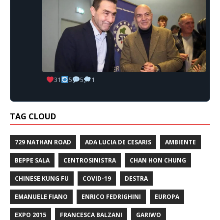
31
5
5
1
TAG CLOUD
729 NATHAN ROAD
ADA LUCIA DE CESARIS
AMBIENTE
BEPPE SALA
CENTROSINISTRA
CHAN HON CHUNG
CHINESE KUNG FU
COVID-19
DESTRA
EMANUELE FIANO
ENRICO FEDRIGHINI
EUROPA
EXPO 2015
FRANCESCA BALZANI
GARIWO