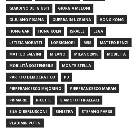
GIARDINO DEI GIUSTI
GIORGIA MELONI
GIULIANO PISAPIA
GUERRA IN UCRAINA
HONG KONG
HUNG GAR
HUNG KUEN
ISRAELE
LEGA
LETIZIA MORATTI
LORSIGNORI
M5S
MATTEO RENZI
MATTEO SALVINI
MILANO
MILANO2016
MOBILITÀ
MOBILITÀ SOSTENIBILE
MONTE STELLA
PARTITO DEMOCRATICO
PD
PIERFRANCESCO MAJORINO
PIERFRANCESCO MARAN
PRIMARIE
RICETTE
SIAMOTUTTIFALLACI
SILVIO BERLUSCONI
SINISTRA
STEFANO PARISI
VLADIMIR PUTIN