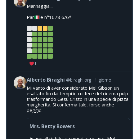
Mannaggia....
Par
le n°1678 6/6*
1
Alberto Biraghi
@biraghi.org
1 giorno
Mi vanto di aver considerato Mel Gibson un
esaltato fin dai tempi in cui fece del cinema pulp
trasformando Gesù Cristo in una specie di pizza
margherita. Si conferma tale, forse anche
peggio.
Mrs. Betty Bowers
As we all rightly assumed ages ago, Mel