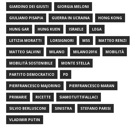
GIARDINO DEI GIUSTI
GIORGIA MELONI
GIULIANO PISAPIA
GUERRA IN UCRAINA
HONG KONG
HUNG GAR
HUNG KUEN
ISRAELE
LEGA
LETIZIA MORATTI
LORSIGNORI
M5S
MATTEO RENZI
MATTEO SALVINI
MILANO
MILANO2016
MOBILITÀ
MOBILITÀ SOSTENIBILE
MONTE STELLA
PARTITO DEMOCRATICO
PD
PIERFRANCESCO MAJORINO
PIERFRANCESCO MARAN
PRIMARIE
RICETTE
SIAMOTUTTIFALLACI
SILVIO BERLUSCONI
SINISTRA
STEFANO PARISI
VLADIMIR PUTIN