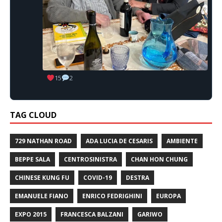
15
2
TAG CLOUD
729 NATHAN ROAD
ADA LUCIA DE CESARIS
AMBIENTE
BEPPE SALA
CENTROSINISTRA
CHAN HON CHUNG
CHINESE KUNG FU
COVID-19
DESTRA
EMANUELE FIANO
ENRICO FEDRIGHINI
EUROPA
EXPO 2015
FRANCESCA BALZANI
GARIWO