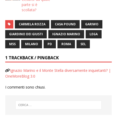
parte si è
scollata?
CARMELA ROZZA
CASA POUND
GARIWO
GIARDINO DEI GIUSTI
IGNAZIO MARINO
LEGA
M5S
MILANO
PD
ROMA
SEL
1 TRACKBACK / PINGBACK
Ignazio Marino e il Monte Stella diversamente inquietanti? |
OneMoreBlog 3.0
I commenti sono chiusi.