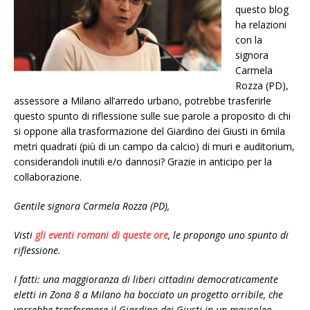
questo blog
ha relazioni
con la
signora
Carmela
Rozza (PD),
assessore a Milano all’arredo urbano, potrebbe trasferirle
questo spunto di riflessione sulle sue parole a proposito di chi
si oppone alla trasformazione del Giardino dei Giusti in 6mila
metri quadrati (più di un campo da calcio) di muri e auditorium,
considerandoli inutili e/o dannosi? Grazie in anticipo per la
collaborazione.
Gentile signora Carmela Rozza (PD),
Visti
gli eventi romani di queste ore
, le propongo uno spunto di
riflessione.
I fatti: una maggioranza di liberi cittadini democraticamente
eletti in Zona 8 a Milano ha bocciato un progetto orribile, che
vorrebbe trasformare il Giardino dei Giusti in un mausoleo