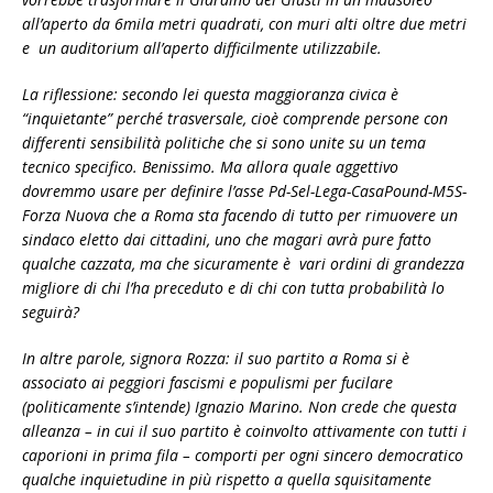
all’aperto da 6mila metri quadrati, con muri alti oltre due metri
e un auditorium all’aperto difficilmente utilizzabile.
La riflessione: secondo lei questa maggioranza civica è
“inquietante” perché trasversale, cioè comprende persone con
differenti sensibilità politiche che si sono unite su un tema
tecnico specifico. Benissimo. Ma allora quale aggettivo
dovremmo usare per definire l’asse Pd-Sel-Lega-CasaPound-M5S-
Forza Nuova che a Roma sta facendo di tutto per rimuovere un
sindaco eletto dai cittadini, uno che magari avrà pure fatto
qualche cazzata, ma che sicuramente è vari ordini di grandezza
migliore di chi l’ha preceduto e di chi con tutta probabilità lo
seguirà?
In altre parole, signora Rozza: il suo partito a Roma si è
associato ai peggiori fascismi e populismi per fucilare
(politicamente s’intende) Ignazio Marino. Non crede che questa
alleanza – in cui il suo partito è coinvolto attivamente con tutti i
caporioni in prima fila – comporti per ogni sincero democratico
qualche inquietudine in più rispetto a quella squisitamente