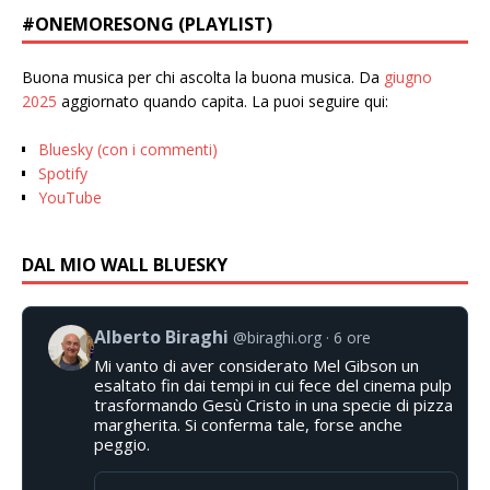
#ONEMORESONG (PLAYLIST)
Buona musica per chi ascolta la buona musica. Da
giugno
2025
aggiornato quando capita. La puoi seguire qui:
Bluesky (con i commenti)
Spotify
YouTube
DAL MIO WALL BLUESKY
Alberto Biraghi
@biraghi.org
6 ore
Mi vanto di aver considerato Mel Gibson un
esaltato fin dai tempi in cui fece del cinema pulp
trasformando Gesù Cristo in una specie di pizza
margherita. Si conferma tale, forse anche
peggio.