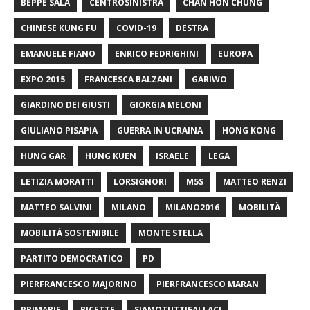
BEPPE SALA
CENTROSINISTRA
CHAN HON CHUNG
CHINESE KUNG FU
COVID-19
DESTRA
EMANUELE FIANO
ENRICO FEDRIGHINI
EUROPA
EXPO 2015
FRANCESCA BALZANI
GARIWO
GIARDINO DEI GIUSTI
GIORGIA MELONI
GIULIANO PISAPIA
GUERRA IN UCRAINA
HONG KONG
HUNG GAR
HUNG KUEN
ISRAELE
LEGA
LETIZIA MORATTI
LORSIGNORI
M5S
MATTEO RENZI
MATTEO SALVINI
MILANO
MILANO2016
MOBILITÀ
MOBILITÀ SOSTENIBILE
MONTE STELLA
PARTITO DEMOCRATICO
PD
PIERFRANCESCO MAJORINO
PIERFRANCESCO MARAN
PRIMARIE
RICETTE
SIAMOTUTTIFALLACI