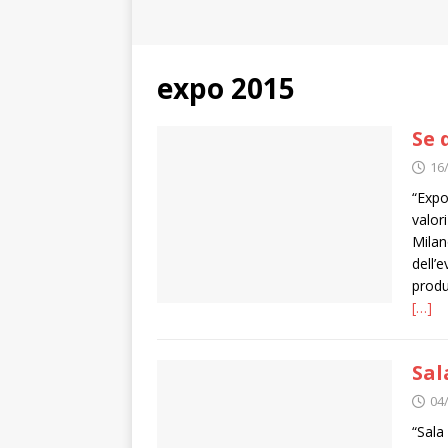
expo 2015
Se 
16
“Expo
valor
Milan
dell’
produ
[…]
Sal
04
“Sala