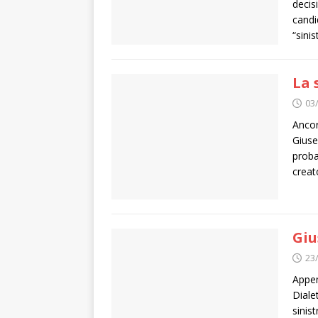
decis
candi
“sinis
La 
03
Ancor
Giuse
proba
creat
Giu
23
Appen
Diale
sinis