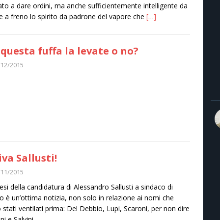
ato a dare ordini, ma anche sufficientemente intelligente da
e a freno lo spirito da padrone del vapore che
[…]
questa fuffa la levate o no?
/12/2015
iva Sallusti!
/11/2015
tesi della candidatura di Alessandro Sallusti a sindaco di
o è un’ottima notizia, non solo in relazione ai nomi che
 stati ventilati prima: Del Debbio, Lupi, Scaroni, per non dire
i e Salvini.