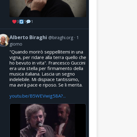
3
1
1
Alberto Biraghi
@biraghi.org
1
giorno
"Quando morirò seppellitemi in una
vigna, per ridare alla terra quello che
ho bevuto in vita". Francesco Guccini
era una stella per firmamento della
musica italiana. Lascia un segno
indelebile. Mi dispiace tantissimo,
ma avrà pace e riposo. Se li merita.
youtu.be/B5WEVwig58A?...