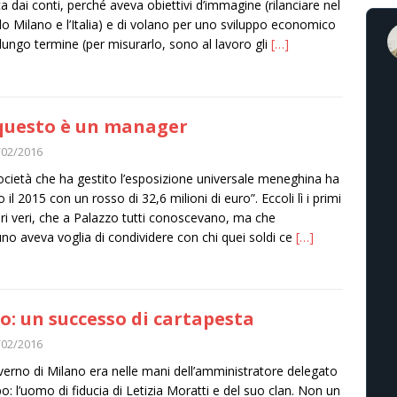
ca dai conti, perché aveva obiettivi d’immagine (rilanciare nel
 Milano e l’Italia) e di volano per uno sviluppo economico
 lungo termine (per misurarlo, sono al lavoro gli
[…]
questo è un manager
/02/2016
ocietà che ha gestito l’esposizione universale meneghina ha
 il 2015 con un rosso di 32,6 milioni di euro”. Eccoli lì i primi
i veri, che a Palazzo tutti conoscevano, ma che
no aveva voglia di condividere con chi quei soldi ce
[…]
o: un successo di cartapesta
/02/2016
overno di Milano era nelle mani dell’amministratore delegato
po: l’uomo di fiducia di Letizia Moratti e del suo clan. Non un