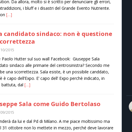
ition. Da allora, molto si è scritto per denunciare gli errori,
ntraddizioni, i bluff e i disastri del Grande Evento Nutriente.
con
[…]
a candidato sindaco: non è questione
scorrettezza
/10/2015
e Paolo Hutter sul suo wall Facebook: Giuseppe Sala
dato sindaco alle primarie del centrosinistra? Secondo me
be una scorrettezza. Sala esiste, è un possibile canddato,
è è capo dell’Expo. E’ capo dell’ Expo perchè indicato, in
 battuta, dal
[…]
seppe Sala come Guido Bertolaso
/09/2015
nderà da lui e dal Pd di Milano. A me piace moltissimo ma
al 31 ottobre non lo mettete in mezzo, perché deve lavorare