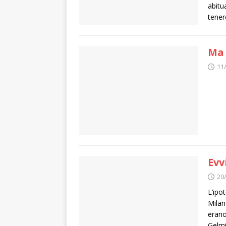
abitu
tener
Ma 
11
Evv
20
L’ipo
Milan
erano
Gelmin