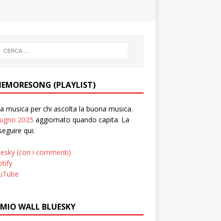
EMORESONG (PLAYLIST)
 musica per chi ascolta la buona musica.
iugno 2025
aggiornato quando capita. La
seguire qui:
uesky (con i commenti)
tify
uTube
 MIO WALL BLUESKY