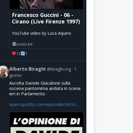
Francesco Guccini - 06 -
Cirano (Live Firenze 1997)
YouTube video by Luca Aquino
youtu.be
12
1
Alberto Biraghi
@biraghi.org
1
giorno
Ascolta Davide Giacalone sulla
oscena pantomima andata in scena
ieri in Parlamento.
open.spotify.com/episode/3mYv...