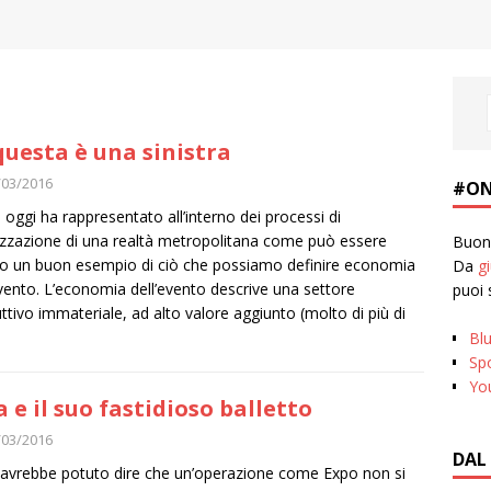
questa è una sinistra
/03/2016
#ON
 oggi ha rappresentato all’interno dei processi di
izzazione di una realtà metropolitana come può essere
Buona
o un buon esempio di ciò che possiamo definire economia
Da
g
evento. L’economia dell’evento descrive una settore
puoi 
ttivo immateriale, ad alto valore aggiunto (molto di più di
Bl
Spo
Yo
a e il suo fastidioso balletto
/03/2016
DAL
 avrebbe potuto dire che un’operazione come Expo non si