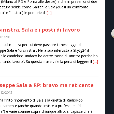
i (Milano al PD e Roma alle destre) e che in presenza di due
datura solide come Balzani e Sala (quasi un confronto
tra” e “destra”) le primarie di
[…]
sinistra, Sala e i posti di lavoro
/01/2016
a sul mantra per cui deve passare il messaggio che
ppe Sala è “di sinistra”. Nella sua intervista a Skytg24 il
bile candidato sindaco ha detto: “sono di sinistra perchè ho
o tanto lavoro”. Su questa frase vale la pena di leggere il
[…]
seppe Sala a RP: bravo ma reticente
/12/2015
a finito l’intervento di Sala alla diretta di RadioPop.
tticamente (anche quando insiste a professarsi “di
tra”) è varie spanne sopra chiunque altro, si capisce che è