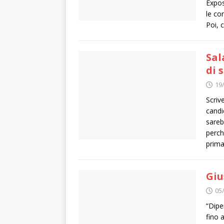
Expos
le co
Poi, 
Sal
di 
19
Scriv
candi
sareb
perch
prima
Giu
05
“Dipe
fino 