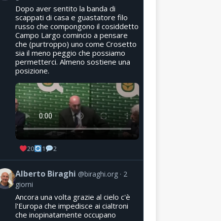
Dopo aver sentito la banda di
scappati di casa e guastatore filo
russo che compongono il cosiddetto
Campo Largo comincio a pensare
che (purtroppo) uno come Crosetto
sia il meno peggio che possiamo
permetterci. Almeno sostiene una
posizione.
20
1
2
Alberto Biraghi
@biraghi.org
2
giorni
Ancora una volta grazie al cielo c'è
l'Europa che impedisce ai cialtroni
che inopinatamente occupano