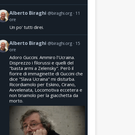
Alberto Biraghi
@biraghi.org
11
ore
Un po' tutti direi.
Alberto Biraghi
@biraghi.org
15
ore
Adoro Guccini. Ammiro l'Ucraina.
Disprezzo i filorussi e quelli del
"basta armi a Zelensky". Però il
fiorire di immaginette di Guccini che
dice "Slava Ucraina" mi disturba.
Ricordiamolo per Eskino, Cirano,
Avvelenata, Locomotiva eccetera e
non tiriamolo per la giacchetta da
morto.