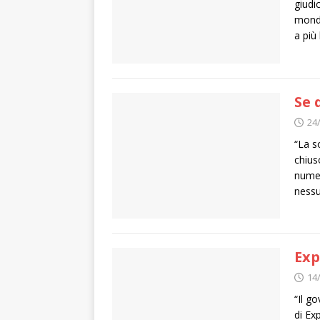
giudi
mondo
a più
Se 
24
“La s
chiuso
numer
nessu
Exp
14
“Il g
di Ex