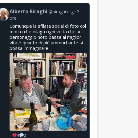
Alberto Biraghi
@biraghi.org
5
ore
Comunque la sfilata social di foto col
morto che dilaga ogni volta che un
personaggio noto passa al miglior
vita è quanto di più ammorbante si
possa immaginare
4
2