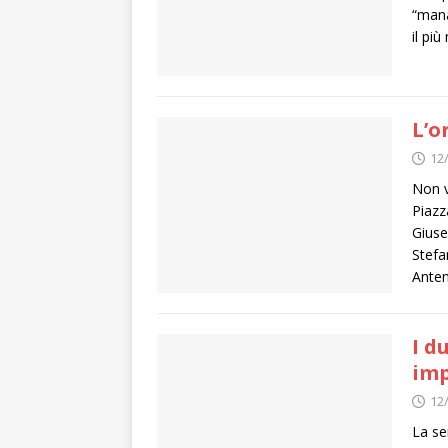
“mana
il più
L’o
12
Non v
Piazz
Giuse
Stefa
Ante
I d
imp
12
La se