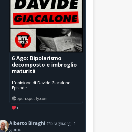
6 Ago: Bipolarismo
decomposto e imbroglio
maturità
L'opinione di Davide Giacalone ·
Episode
open.spotify.com
1
Alberto Biraghi
@biraghi.org
1
giorno