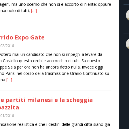
ger”, ma uno scemo che non si è accorto di niente; oppure
 mariuolo di tutti,
[…]
rrido Expo Gate
/02/2016
oterò mai un candidato che non si impegni a levare da
a Castello questo orribile accrocchio di tubi. Su questo
ppe Sala per ora non ha ancora detto nulla, invece oggi
no Parisi nel corso della trasmissione Orario Continuato su
nna
[…]
ue partiti milanesi e la scheggia
azzita
/01/2016
nsazione realistica è che i destini delle grandi città siano già