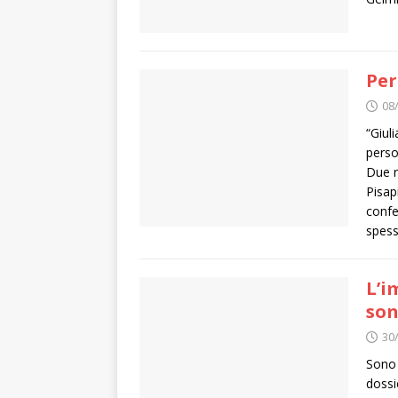
Per
08
“Giul
perso
Due r
Pisap
confe
spess
L’i
so
30
Sono 
dossi