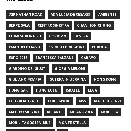
729 NATHAN ROAD
ADA LUCIA DE CESARIS
AMBIENTE
BEPPE SALA
CENTROSINISTRA
CHAN HON CHUNG
CHINESE KUNG FU
COVID-19
DESTRA
EMANUELE FIANO
ENRICO FEDRIGHINI
EUROPA
EXPO 2015
FRANCESCA BALZANI
GARIWO
GIARDINO DEI GIUSTI
GIORGIA MELONI
GIULIANO PISAPIA
GUERRA IN UCRAINA
HONG KONG
HUNG GAR
HUNG KUEN
ISRAELE
LEGA
LETIZIA MORATTI
LORSIGNORI
M5S
MATTEO RENZI
MATTEO SALVINI
MILANO
MILANO2016
MOBILITÀ
MOBILITÀ SOSTENIBILE
MONTE STELLA