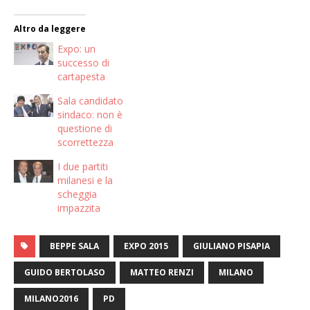
Altro da leggere
Expo: un
successo di
cartapesta
Sala candidato
sindaco: non è
questione di
scorrettezza
I due partiti
milanesi e la
scheggia
impazzita
BEPPE SALA
EXPO 2015
GIULIANO PISAPIA
GUIDO BERTOLASO
MATTEO RENZI
MILANO
MILANO2016
PD