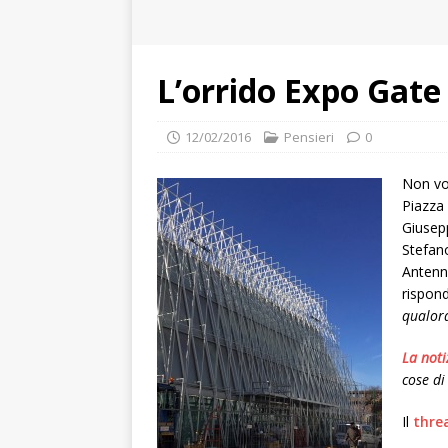
L’orrido Expo Gate
12/02/2016
Pensieri
0
Non vo
Piazza 
Giusepp
Stefano
Antenn
rispon
qualora
La noti
cose di
Il
thre