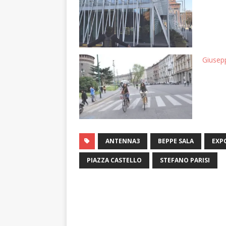
Giusepp
ANTENNA3
BEPPE SALA
EXP
PIAZZA CASTELLO
STEFANO PARISI