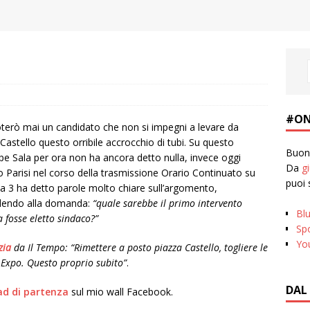
#ON
terò mai un candidato che non si impegni a levare da
Castello questo orribile accrocchio di tubi. Su questo
Buona
e Sala per ora non ha ancora detto nulla, invece oggi
Da
g
 Parisi nel corso della trasmissione Orario Continuato su
puoi 
a 3 ha detto parole molto chiare sull’argomento,
dendo alla domanda:
“quale sarebbe il primo intervento
Bl
 fosse eletto sindaco?”
Spo
Yo
zia
da Il Tempo: “Rimettere a posto piazza Castello, togliere le
 Expo. Questo proprio subito”
.
DAL
ad di partenza
sul mio wall Facebook.