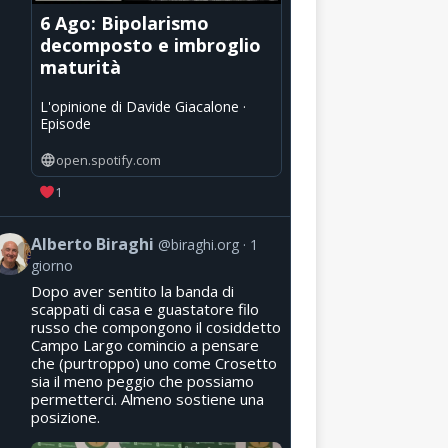
6 Ago: Bipolarismo
decomposto e imbroglio
maturità
L'opinione di Davide Giacalone ·
Episode
open.spotify.com
1
Alberto Biraghi
@biraghi.org
1
giorno
Dopo aver sentito la banda di
scappati di casa e guastatore filo
russo che compongono il cosiddetto
Campo Largo comincio a pensare
che (purtroppo) uno come Crosetto
sia il meno peggio che possiamo
permetterci. Almeno sostiene una
posizione.