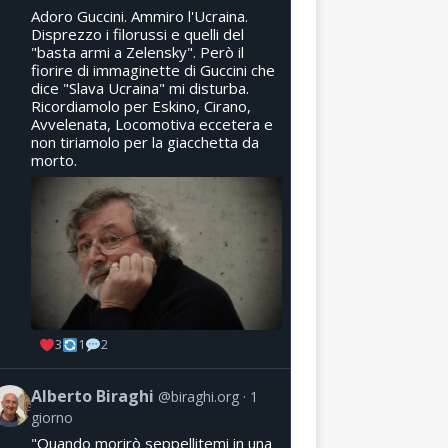
Adoro Guccini. Ammiro l'Ucraina.
Disprezzo i filorussi e quelli del
"basta armi a Zelensky". Però il
fiorire di immaginette di Guccini che
dice "Slava Ucraina" mi disturba.
Ricordiamolo per Eskino, Cirano,
Avvelenata, Locomotiva eccetera e
non tiriamolo per la giacchetta da
morto.
3
1
2
Alberto Biraghi
@biraghi.org
1
giorno
"Quando morirò seppellitemi in una