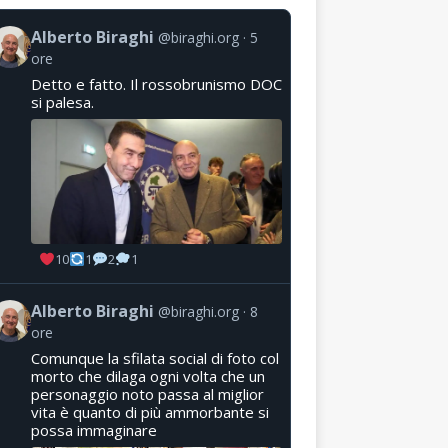
Alberto Biraghi
@biraghi.org
5
ore
Detto e fatto. Il rossobrunismo DOC
si palesa.
10
1
2
1
Alberto Biraghi
@biraghi.org
8
ore
Comunque la sfilata social di foto col
morto che dilaga ogni volta che un
personaggio noto passa al miglior
vita è quanto di più ammorbante si
possa immaginare