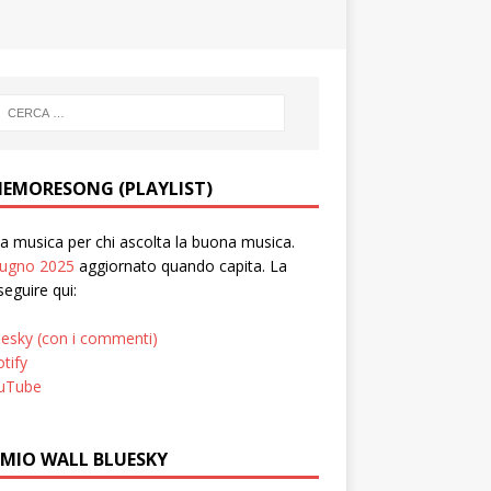
EMORESONG (PLAYLIST)
 musica per chi ascolta la buona musica.
iugno 2025
aggiornato quando capita. La
seguire qui:
uesky (con i commenti)
tify
uTube
 MIO WALL BLUESKY