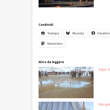
Condividi:
Stampa
Bluesky
Facebo
Mastodon
Altro da leggere
Expo: il
Ma ques