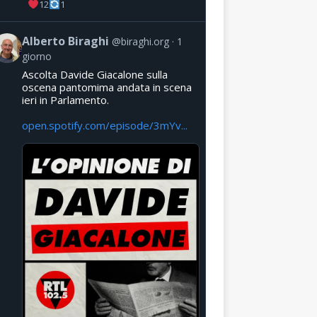
12
1
Alberto Biraghi
@biraghi.org
1
giorno
Ascolta Davide Giacalone sulla
oscena pantomima andata in scena
ieri in Parlamento.
open.spotify.com/episode/3mYv...