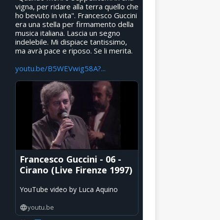
vigna, per ridare alla terra quello che
ho bevuto in vita". Francesco Guccini
era una stella per firmamento della
musica italiana. Lascia un segno
indelebile. Mi dispiace tantissimo,
ma avrà pace e riposo. Se li merita.
youtu.be/B5WEVwig58A?...
Francesco Guccini - 06 -
Cirano (Live Firenze 1997)
YouTube video by Luca Aquino
youtu.be