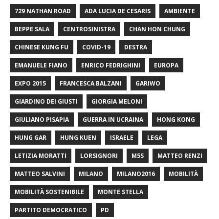
729 NATHAN ROAD
ADA LUCIA DE CESARIS
AMBIENTE
BEPPE SALA
CENTROSINISTRA
CHAN HON CHUNG
CHINESE KUNG FU
COVID-19
DESTRA
EMANUELE FIANO
ENRICO FEDRIGHINI
EUROPA
EXPO 2015
FRANCESCA BALZANI
GARIWO
GIARDINO DEI GIUSTI
GIORGIA MELONI
GIULIANO PISAPIA
GUERRA IN UCRAINA
HONG KONG
HUNG GAR
HUNG KUEN
ISRAELE
LEGA
LETIZIA MORATTI
LORSIGNORI
M5S
MATTEO RENZI
MATTEO SALVINI
MILANO
MILANO2016
MOBILITÀ
MOBILITÀ SOSTENIBILE
MONTE STELLA
PARTITO DEMOCRATICO
PD