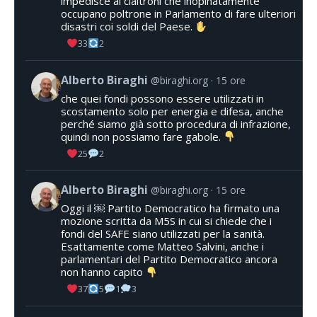
impedisce ai cialtroni che inopinatamente
occupano poltrone in Parlamento di fare ulteriori
disastri coi soldi del Paese.
33
2
Alberto Biraghi
@biraghi.org
15 ore
che quei fondi possono essere utilizzati in
scostamento solo per energia e difesa, anche
perché siamo già sotto procedura di infrazione,
quindi non possiamo fare gabole.
25
2
Alberto Biraghi
@biraghi.org
15 ore
Oggi il ￼ Partito Democratico ha firmato una
mozione scritta da M5S in cui si chiede che i
fondi del SAFE siano utilizzati per la sanità.
Esattamente come Matteo Salvini, anche i
parlamentari del Partito Democratico ancora
non hanno capito
37
5
1
3