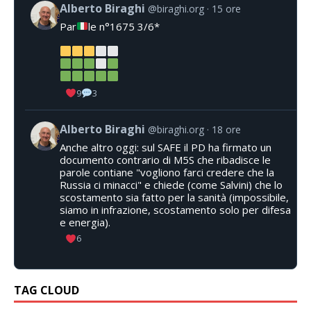
Alberto Biraghi
@biraghi.org
15 ore
Par
le n°1675 3/6*
9
3
Alberto Biraghi
@biraghi.org
18 ore
Anche altro oggi: sul SAFE il PD ha firmato un
documento contrario di M5S che ribadisce le
parole contiane "vogliono farci credere che la
Russia ci minacci" e chiede (come Salvini) che lo
scostamento sia fatto per la sanità (impossibile,
siamo in infrazione, scostamento solo per difesa
e energia).
6
TAG CLOUD