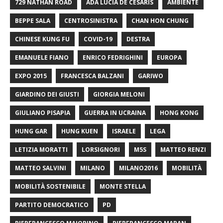
729 NATHAN ROAD
ADA LUCIA DE CESARIS
AMBIENTE
BEPPE SALA
CENTROSINISTRA
CHAN HON CHUNG
CHINESE KUNG FU
COVID-19
DESTRA
EMANUELE FIANO
ENRICO FEDRIGHINI
EUROPA
EXPO 2015
FRANCESCA BALZANI
GARIWO
GIARDINO DEI GIUSTI
GIORGIA MELONI
GIULIANO PISAPIA
GUERRA IN UCRAINA
HONG KONG
HUNG GAR
HUNG KUEN
ISRAELE
LEGA
LETIZIA MORATTI
LORSIGNORI
M5S
MATTEO RENZI
MATTEO SALVINI
MILANO
MILANO2016
MOBILITÀ
MOBILITÀ SOSTENIBILE
MONTE STELLA
PARTITO DEMOCRATICO
PD