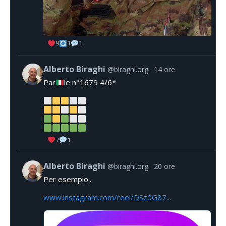
9
1
1
Alberto Biraghi
@biraghi.org
14 ore
Par
le n°1679 4/6*
7
1
Alberto Biraghi
@biraghi.org
20 ore
Per esempio...
www.instagram.com/reel/DSz0G87...