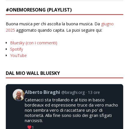
#ONEMORESONG (PLAYLIST)
Buona musica per chi ascolta la buona musica. Da
giugno
2025
aggiornato quando capita. La puoi seguire qui:
Bluesky (con i commenti)
Spotify
YouTube
DAL MIO WALL BLUESKY
Alberto Biraghi
@biraghi.org
13 ore
Catenacci sta trollando e al tizio in basco
bordeaux ed espressione truce da vero macho
non sembra vero di raccattare un po' di
notorietà. Alla fine sono solo dei gran sfigati
narcisisti.
1