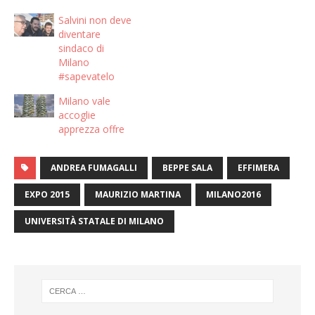
Salvini non deve
diventare
sindaco di
Milano
#sapevatelo
Milano vale
accoglie
apprezza offre
ANDREA FUMAGALLI
BEPPE SALA
EFFIMERA
EXPO 2015
MAURIZIO MARTINA
MILANO2016
UNIVERSITÀ STATALE DI MILANO