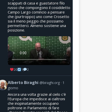
scappati di casa e guastatore filo
russo che compongono il cosiddetto
Campo Largo comincio a pensare
che (purtroppo) uno come Crosetto
sia il meno peggio che possiamo
permetterci. Almeno sostiene una
posizione.
20
1
2
Alberto Biraghi
@biraghi.org
1
giorno
Ancora una volta grazie al cielo c'è
l'Europa che impedisce ai cialtroni
che inopinatamente occupano
poltrone in Parlamento di fare