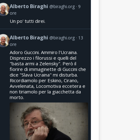
Alberto Biraghi
@biraghi.org
9
ore
Un po' tutti direi.
Alberto Biraghi
@biraghi.org
13
ore
Adoro Guccini. Ammiro l'Ucraina.
Disprezzo i filorussi e quelli del
"basta armi a Zelensky". Però il
fiorire di immaginette di Guccini che
dice "Slava Ucraina" mi disturba.
Ricordiamolo per Eskino, Cirano,
Avvelenata, Locomotiva eccetera e
non tiriamolo per la giacchetta da
morto.