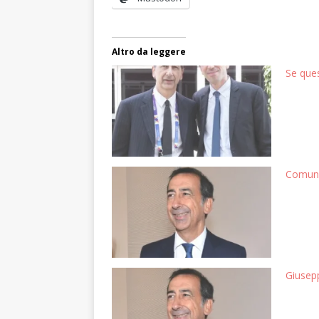
Altro da leggere
Se ques
Comunal
Giusep