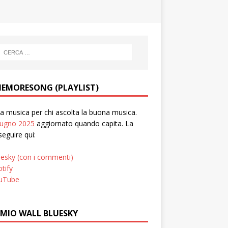
EMORESONG (PLAYLIST)
 musica per chi ascolta la buona musica.
iugno 2025
aggiornato quando capita. La
seguire qui:
uesky (con i commenti)
tify
uTube
 MIO WALL BLUESKY