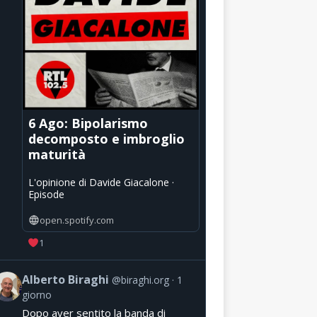
6 Ago: Bipolarismo
decomposto e imbroglio
maturità
L'opinione di Davide Giacalone ·
Episode
open.spotify.com
1
Alberto Biraghi
@biraghi.org
1
giorno
Dopo aver sentito la banda di