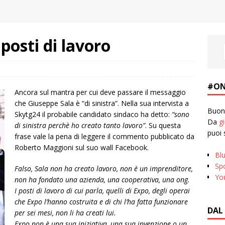
 posti di lavoro
#ON
Ancora sul mantra per cui deve passare il messaggio
che Giuseppe Sala è “di sinistra”. Nella sua intervista a
Buona
Skytg24 il probabile candidato sindaco ha detto:
“sono
Da
g
di sinistra perchè ho creato tanto lavoro”
. Su questa
puoi 
frase vale la pena di leggere il commento pubblicato da
Roberto Maggioni sul suo wall Facebook.
Bl
Spo
Falso, Sala non ha creato lavoro, non è un imprenditore,
Yo
non ha fondato una azienda, una cooperativa, una ong.
I posti di lavoro di cui parla, quelli di Expo, degli operai
che Expo l’hanno costruita e di chi l’ha fatta funzionare
DAL
per sei mesi, non li ha creati lui.
Expo non è una sua iniziativa, una sua invenzione o un