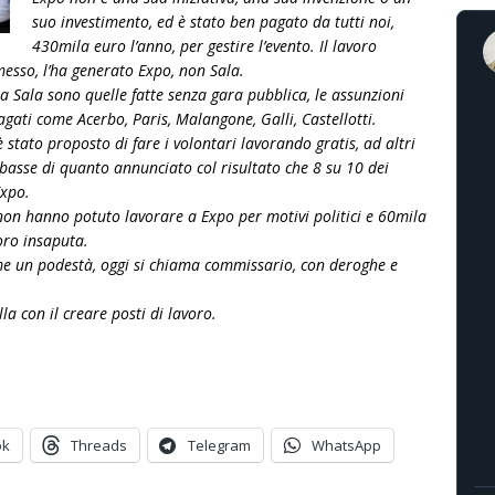
suo investimento, ed è stato ben pagato da tutti noi,
430mila euro l’anno, pe
r gestire l’evento. Il lavoro
sso, l’ha generato Expo, non Sala.
 a Sala sono quelle fatte senza gara pubblica, le assunzioni
dagati come Acerbo, Paris, Malangone, Galli, Castellotti.
stato proposto di fare i volontari lavorando gratis, ad altri
 basse di quanto annunciato col risultato che 8 su 10 dei
Expo.
non hanno potuto lavorare a Expo per motivi politici e 60mila
loro insaputa.
me un podestà, oggi si chiama commissario, con deroghe e
la con il creare posti di lavoro.
ok
Threads
Telegram
WhatsApp