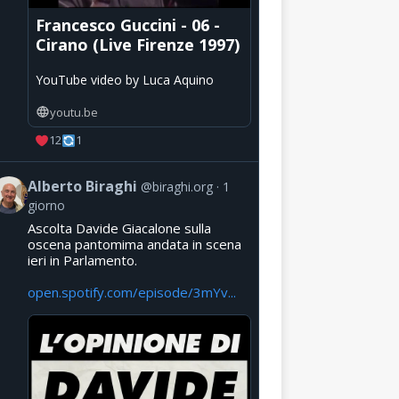
Francesco Guccini - 06 -
Cirano (Live Firenze 1997)
YouTube video by Luca Aquino
youtu.be
12
1
Alberto Biraghi
@biraghi.org
1
giorno
Ascolta Davide Giacalone sulla
oscena pantomima andata in scena
ieri in Parlamento.
open.spotify.com/episode/3mYv...