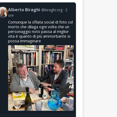
Alberto Biraghi
@biraghi.org
2
ore
Comunque la sfilata social di foto col
morto che dilaga ogni volta che un
personaggio noto passa al miglior
vita è quanto di più ammorbante si
possa immaginare