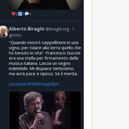
2
1
1
Alberto Biraghi
@biraghi.org
1
giorno
"Quando morirò seppellitemi in una
vigna, per ridare alla terra quello che
ho bevuto in vita". Francesco Guccini
era una stella per firmamento della
musica italiana. Lascia un segno
indelebile. Mi dispiace tantissimo,
ma avrà pace e riposo. Se li merita.
youtu.be/B5WEVwig58A?...