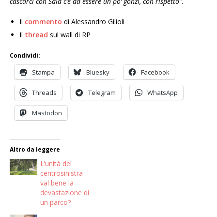
cascarci con Sala c’è da essere un po’ gonzi, con rispetto”
.
Il
commento
di Alessandro Gilioli
Il
thread
sul wall di RP
Condividi:
Stampa
Bluesky
Facebook
Threads
Telegram
WhatsApp
Mastodon
Altro da leggere
L’unità del
centrosinistra
val bene la
devastazione di
un parco?