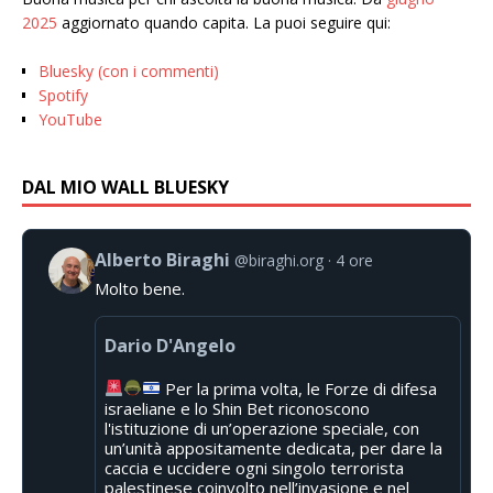
2025
aggiornato quando capita. La puoi seguire qui:
Bluesky (con i commenti)
Spotify
YouTube
DAL MIO WALL BLUESKY
Alberto Biraghi
@biraghi.org
4 ore
Molto bene.
Dario D'Angelo
Per la prima volta, le Forze di difesa
israeliane e lo Shin Bet riconoscono
l'istituzione di un’operazione speciale, con
un’unità appositamente dedicata, per dare la
caccia e uccidere ogni singolo terrorista
palestinese coinvolto nell’invasione e nel