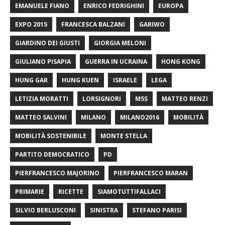
EMANUELE FIANO
ENRICO FEDRIGHINI
EUROPA
EXPO 2015
FRANCESCA BALZANI
GARIWO
GIARDINO DEI GIUSTI
GIORGIA MELONI
GIULIANO PISAPIA
GUERRA IN UCRAINA
HONG KONG
HUNG GAR
HUNG KUEN
ISRAELE
LEGA
LETIZIA MORATTI
LORSIGNORI
M5S
MATTEO RENZI
MATTEO SALVINI
MILANO
MILANO2016
MOBILITÀ
MOBILITÀ SOSTENIBILE
MONTE STELLA
PARTITO DEMOCRATICO
PD
PIERFRANCESCO MAJORINO
PIERFRANCESCO MARAN
PRIMARIE
RICETTE
SIAMOTUTTIFALLACI
SILVIO BERLUSCONI
SINISTRA
STEFANO PARISI