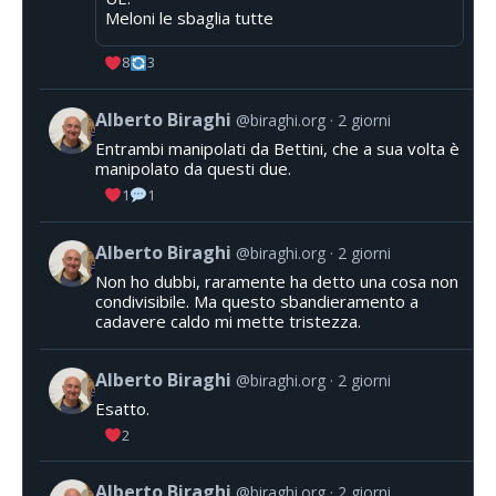
Meloni le sbaglia tutte
8
3
Alberto Biraghi
@biraghi.org
2 giorni
Entrambi manipolati da Bettini, che a sua volta è
manipolato da questi due.
1
1
Alberto Biraghi
@biraghi.org
2 giorni
Non ho dubbi, raramente ha detto una cosa non
condivisibile. Ma questo sbandieramento a
cadavere caldo mi mette tristezza.
Alberto Biraghi
@biraghi.org
2 giorni
Esatto.
2
Alberto Biraghi
@biraghi.org
2 giorni