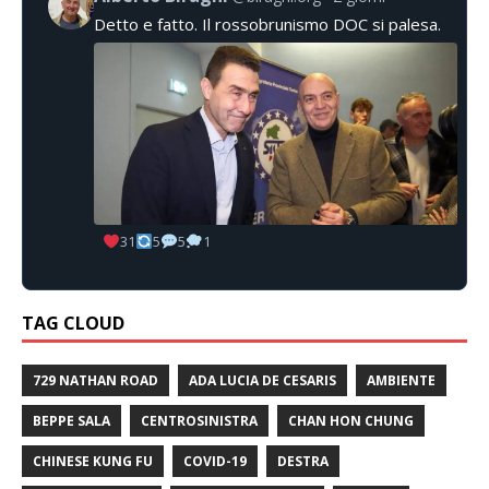
Detto e fatto. Il rossobrunismo DOC si palesa.
31
5
5
1
TAG CLOUD
729 NATHAN ROAD
ADA LUCIA DE CESARIS
AMBIENTE
BEPPE SALA
CENTROSINISTRA
CHAN HON CHUNG
CHINESE KUNG FU
COVID-19
DESTRA