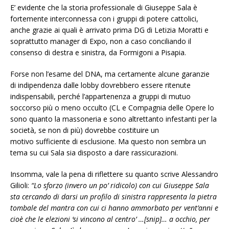
E’ evidente che la storia professionale di Giuseppe Sala è
fortemente interconnessa con i gruppi di potere cattolici,
anche grazie ai quali è arrivato prima DG di Letizia Moratti e
soprattutto manager di Expo, non a caso conciliando il
consenso di destra e sinistra, da Formigoni a Pisapia.
Forse non l’esame del DNA, ma certamente alcune garanzie
di indipendenza dalle lobby dovrebbero essere ritenute
indispensabili, perché l’appartenenza a gruppi di mutuo
soccorso più o meno occulto (CL e Compagnia delle Opere lo
sono quanto la massoneria e sono altrettanto infestanti per la
società, se non di più) dovrebbe costituire un
motivo sufficiente di esclusione. Ma questo non sembra un
tema su cui Sala sia disposto a dare rassicurazioni.
Insomma, vale la pena di riflettere su quanto scrive Alessandro
Gilioli:
“Lo sforzo (invero un po’ ridicolo) con cui Giuseppe Sala
sta cercando di darsi un profilo di sinistra rappresenta la pietra
tombale del mantra con cui ci hanno ammorbato per vent’anni e
cioè che le elezioni ‘si vincono al centro’ …[snip]… a occhio, per