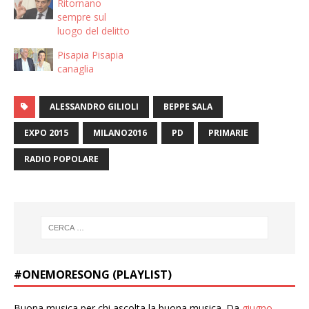
Ritornano
sempre sul
luogo del delitto
Pisapia Pisapia
canaglia
ALESSANDRO GILIOLI
BEPPE SALA
EXPO 2015
MILANO2016
PD
PRIMARIE
RADIO POPOLARE
#ONEMORESONG (PLAYLIST)
Buona musica per chi ascolta la buona musica. Da
giugno