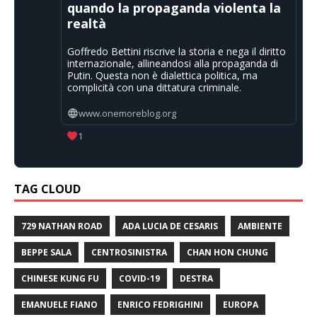
quando la propaganda violenta la
realtà
Goffredo Bettini riscrive la storia e nega il diritto
internazionale, allineandosi alla propaganda di
Putin. Questa non è dialettica politica, ma
complicità con una dittatura criminale.
www.onemoreblog.org
1
TAG CLOUD
729 NATHAN ROAD
ADA LUCIA DE CESARIS
AMBIENTE
BEPPE SALA
CENTROSINISTRA
CHAN HON CHUNG
CHINESE KUNG FU
COVID-19
DESTRA
EMANUELE FIANO
ENRICO FEDRIGHINI
EUROPA