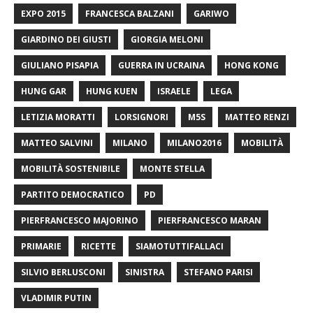
EXPO 2015
FRANCESCA BALZANI
GARIWO
GIARDINO DEI GIUSTI
GIORGIA MELONI
GIULIANO PISAPIA
GUERRA IN UCRAINA
HONG KONG
HUNG GAR
HUNG KUEN
ISRAELE
LEGA
LETIZIA MORATTI
LORSIGNORI
M5S
MATTEO RENZI
MATTEO SALVINI
MILANO
MILANO2016
MOBILITÀ
MOBILITÀ SOSTENIBILE
MONTE STELLA
PARTITO DEMOCRATICO
PD
PIERFRANCESCO MAJORINO
PIERFRANCESCO MARAN
PRIMARIE
RICETTE
SIAMOTUTTIFALLACI
SILVIO BERLUSCONI
SINISTRA
STEFANO PARISI
VLADIMIR PUTIN