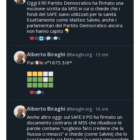
Oggi il ￼ Partito Democratico ha firmato una
mozione scritta da M5S in cui si chiede che i
fondi del SAFE siano utilizzati per la sanità.
Esattamente come Matteo Salvini, anche i
parlamentari del Partito Democratico ancora
non hanno capito
35
5
1
3
Alberto Biraghi
@biraghi.org
13 ore
Par
le n°1675 3/6*
8
3
Alberto Biraghi
@biraghi.org
16 ore
Anche altro oggi: sul SAFE il PD ha firmato un
documento contrario di M5S che ribadisce le
parole contiane "vogliono farci credere che la
Russia ci minacci" e chiede (come Salvini) che lo
scostamento sia fatto per la sanità (impossibile,