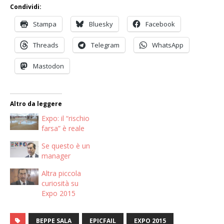
Condividi:
Stampa
Bluesky
Facebook
Threads
Telegram
WhatsApp
Mastodon
Altro da leggere
Expo: il “rischio
farsa” è reale
Se questo è un
manager
Altra piccola
curiosità su
Expo 2015
BEPPE SALA
EPICFAIL
EXPO 2015