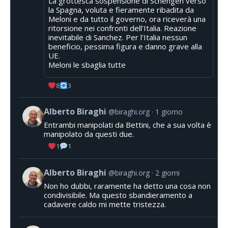
La grottesca sospensione di Schengen verso
la Spagna, voluta e fieramente ribadita da
Meloni e da tutto il governo, ora riceverà una
ritorsione nei confronti dell'Italia. Reazione
inevitabile di Sanchez. Per l'Italia nessun
beneficio, pessima figura e danno grave alla
UE.
Meloni le sbaglia tutte
8
3
Alberto Biraghi
@biraghi.org
1 giorno
Entrambi manipolati da Bettini, che a sua volta è
manipolato da questi due.
1
1
Alberto Biraghi
@biraghi.org
2 giorni
Non ho dubbi, raramente ha detto una cosa non
condivisibile. Ma questo sbandieramento a
cadavere caldo mi mette tristezza.