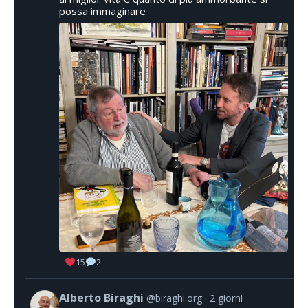
possa immaginare
15
2
Alberto Biraghi
@biraghi.org
2 giorni