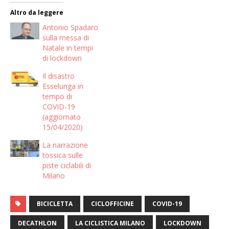
Altro da leggere
Antonio Spadaro
sulla messa di
Natale in tempi
di lockdown
Il disastro
Esselunga in
tempo di
COVID-19
(aggiornato
15/04/2020)
La narrazione
tossica sulle
piste ciclabili di
Milano
BICICLETTA
CICLOFFICINE
COVID-19
DECATHLON
LA CICLISTICA MILANO
LOCKDOWN