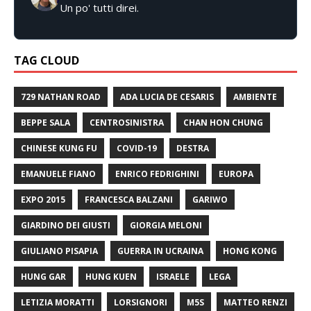
Un po' tutti direi.
TAG CLOUD
729 NATHAN ROAD
ADA LUCIA DE CESARIS
AMBIENTE
BEPPE SALA
CENTROSINISTRA
CHAN HON CHUNG
CHINESE KUNG FU
COVID-19
DESTRA
EMANUELE FIANO
ENRICO FEDRIGHINI
EUROPA
EXPO 2015
FRANCESCA BALZANI
GARIWO
GIARDINO DEI GIUSTI
GIORGIA MELONI
GIULIANO PISAPIA
GUERRA IN UCRAINA
HONG KONG
HUNG GAR
HUNG KUEN
ISRAELE
LEGA
LETIZIA MORATTI
LORSIGNORI
M5S
MATTEO RENZI