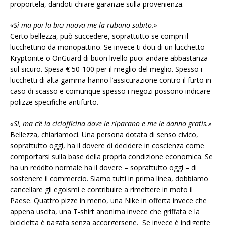
proportela, dandoti chiare garanzie sulla provenienza.
«Sì ma poi la bici nuova me la rubano subito.»
Certo bellezza, può succedere, soprattutto se compri il
lucchettino da monopattino. Se invece ti doti di un lucchetto
Kryptonite o OnGuard di buon livello puoi andare abbastanza
sul sicuro. Spesa € 50-100 per il meglio del meglio. Spesso i
lucchetti di alta gamma hanno l’assicurazione contro il furto in
caso di scasso e comunque spesso i negozi possono indicare
polizze specifiche antifurto.
«Sì, ma c’è la ciclofficina dove le riparano e me le danno gratis.»
Bellezza, chiariamoci. Una persona dotata di senso civico,
soprattutto oggi, ha il dovere di decidere in coscienza come
comportarsi sulla base della propria condizione economica. Se
ha un reddito normale ha il dovere – soprattutto oggi – di
sostenere il commercio. Siamo tutti in prima linea, dobbiamo
cancellare gli egoismi e contribuire a rimettere in moto il
Paese. Quattro pizze in meno, una Nike in offerta invece che
appena uscita, una T-shirt anonima invece che griffata e la
bicicletta è pagata senza accorgersene. Se invece è indigente