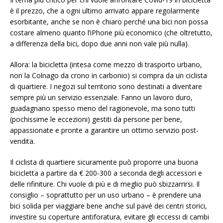
è il prezzo, che a ogni ultimo arrivato appare regolarmente
esorbitante, anche se non è chiaro perché una bici non possa
costare almeno quanto l’iPhone più economico (che oltretutto,
a differenza della bici, dopo due anni non vale più nulla).
Allora: la bicicletta (intesa come mezzo di trasporto urbano,
non la Colnago da crono in carbonio) si compra da un ciclista
di quartiere. I negozi sul territorio sono destinati a diventare
sempre più un servizio essenziale. Fanno un lavoro duro,
guadagnano spesso meno del ragionevole, ma sono tutti
(pochissime le eccezioni) gestiti da persone per bene,
appassionate e pronte a garantire un ottimo servizio post-
vendita.
Il ciclista di quartiere sicuramente può proporre una buona
bicicletta a partire da € 200-300 a seconda degli accessori e
delle rifiniture. Chi vuole di più e di meglio può sbizzarrirsi. Il
consiglio – soprattutto per un uso urbano – è prendere una
bici solida per viaggiare bene anche sul pavé dei centri storici,
investire su coperture antiforatura, evitare gli eccessi di cambi