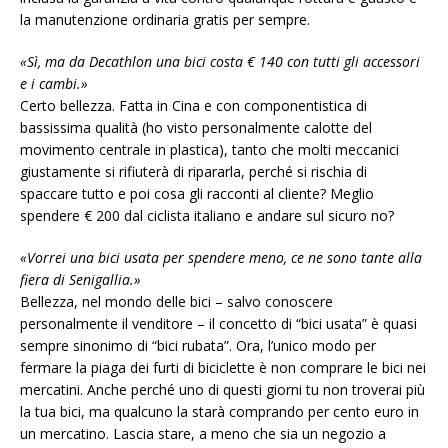
la manutenzione ordinaria gratis per sempre.
«Sì, ma da Decathlon una bici costa € 140 con tutti gli accessori
e i cambi.»
Certo bellezza. Fatta in Cina e con componentistica di
bassissima qualità (ho visto personalmente calotte del
movimento centrale in plastica), tanto che molti meccanici
giustamente si rifiuterà di ripararla, perché si rischia di
spaccare tutto e poi cosa gli racconti al cliente? Meglio
spendere € 200 dal ciclista italiano e andare sul sicuro no?
«Vorrei una bici usata per spendere meno, ce ne sono tante alla
fiera di Senigallia.»
Bellezza, nel mondo delle bici – salvo conoscere
personalmente il venditore – il concetto di “bici usata” è quasi
sempre sinonimo di “bici rubata”. Ora, l’unico modo per
fermare la piaga dei furti di biciclette è non comprare le bici nei
mercatini. Anche perché uno di questi giorni tu non troverai più
la tua bici, ma qualcuno la starà comprando per cento euro in
un mercatino. Lascia stare, a meno che sia un negozio a