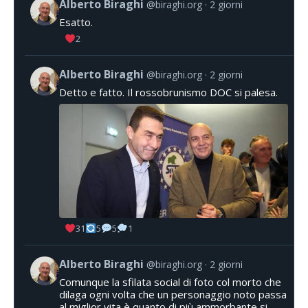
Alberto Biraghi
@biraghi.org
2 giorni
Esatto.
2
Alberto Biraghi
@biraghi.org
2 giorni
Detto e fatto. Il rossobrunismo DOC si palesa.
31
5
5
1
Alberto Biraghi
@biraghi.org
2 giorni
Comunque la sfilata social di foto col morto che
dilaga ogni volta che un personaggio noto passa
al miglior vita è quanto di più ammorbante si