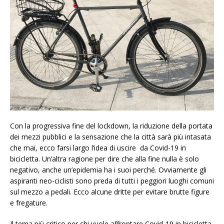
Con la progressiva fine del lockdown, la riduzione della portata
dei mezzi pubblici e la sensazione che la città sarà più intasata
che mai, ecco farsi largo l’idea di uscire da Covid-19 in
bicicletta. Un’altra ragione per dire che alla fine nulla è solo
negativo, anche un’epidemia ha i suoi perché. Ovviamente gli
aspiranti neo-ciclisti sono preda di tutti i peggiori luoghi comuni
sul mezzo a pedali. Ecco alcune dritte per evitare brutte figure
e fregature.
Il tema più critico per chi vuole affrontare Covid-19 in bicicletta