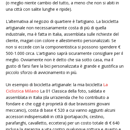
(o meglio niente cambio del tutto, a meno che non si abiti in
una città con salite lunghe e ripide).
L’alternativa al negozio di quartiere è l’artigiano. La bicicletta
artigianale non necessariamente costa di più di quella
industriale, ma è fatta in Italia, assemblata sulle richieste del
cliente, magari con colore e allestimento personalizzati. Se
non si eccede con la componentistica si possono spendere €
500-1.000 circa. L’artigiano saprà sicuramente consigliare per il
meglio. Ovviamente non è detto che sia sotto casa, ma il
gusto di farsi fare la bici personalizzata è grande e giustifica un
piccolo sforzo di avvicinamento in più.
Un esempio di bicicletta artigianale: la mia bicicletta
La
Ciclistica Milano
La 01 Classica della foto, saldata e
assemblata in Italia (da un’azienda che ho contribuito a
fondare e che oggi è proprietà di due bravissimi giovani
meccanici), costa di base € 520 a cui vanno aggiunti alcuni
accessori indispensabili in città (portapacchi, cestino,
parafanghi, cavalletto, eccetera) per un costo totale di € 640
inclusa la garanzia a vita contro qualunque rottura e guasto e