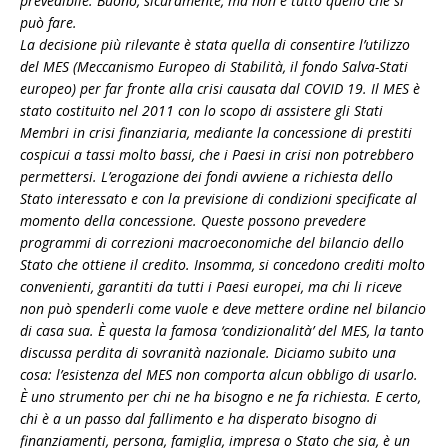
prevedibile. Buono, sicuramente, ma non è tutto quello che si
può fare.
La decisione più rilevante è stata quella di consentire l’utilizzo
del MES (Meccanismo Europeo di Stabilità, il fondo Salva-Stati
europeo) per far fronte alla crisi causata dal COVID 19. Il MES è
stato costituito nel 2011 con lo scopo di assistere gli Stati
Membri in crisi finanziaria, mediante la concessione di prestiti
cospicui a tassi molto bassi, che i Paesi in crisi non potrebbero
permettersi. L’erogazione dei fondi avviene a richiesta dello
Stato interessato e con la previsione di condizioni specificate al
momento della concessione. Queste possono prevedere
programmi di correzioni macroeconomiche del bilancio dello
Stato che ottiene il credito. Insomma, si concedono crediti molto
convenienti, garantiti da tutti i Paesi europei, ma chi li riceve
non può spenderli come vuole e deve mettere ordine nel bilancio
di casa sua. È questa la famosa ‘condizionalità’ del MES, la tanto
discussa perdita di sovranità nazionale. Diciamo subito una
cosa: l’esistenza del MES non comporta alcun obbligo di usarlo.
È uno strumento per chi ne ha bisogno e ne fa richiesta. E certo,
chi è a un passo dal fallimento e ha disperato bisogno di
finanziamenti, persona, famiglia, impresa o Stato che sia, è un