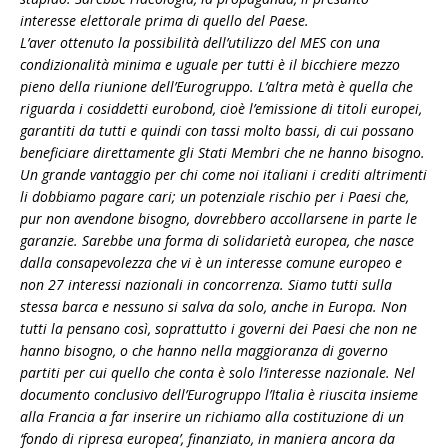
interesse elettorale prima di quello del Paese.
L’aver ottenuto la possibilità dell’utilizzo del MES con una
condizionalità minima e uguale per tutti è il bicchiere mezzo
pieno della riunione dell’Eurogruppo. L’altra metà è quella che
riguarda i cosiddetti eurobond, cioè l’emissione di titoli europei,
garantiti da tutti e quindi con tassi molto bassi, di cui possano
beneficiare direttamente gli Stati Membri che ne hanno bisogno.
Un grande vantaggio per chi come noi italiani i crediti altrimenti
li dobbiamo pagare cari; un potenziale rischio per i Paesi che,
pur non avendone bisogno, dovrebbero accollarsene in parte le
garanzie. Sarebbe una forma di solidarietà europea, che nasce
dalla consapevolezza che vi è un interesse comune europeo e
non 27 interessi nazionali in concorrenza. Siamo tutti sulla
stessa barca e nessuno si salva da solo, anche in Europa. Non
tutti la pensano così, soprattutto i governi dei Paesi che non ne
hanno bisogno, o che hanno nella maggioranza di governo
partiti per cui quello che conta è solo l’interesse nazionale. Nel
documento conclusivo dell’Eurogruppo l’Italia è riuscita insieme
alla Francia a far inserire un richiamo alla costituzione di un
‘fondo di ripresa europea’, finanziato, in maniera ancora da