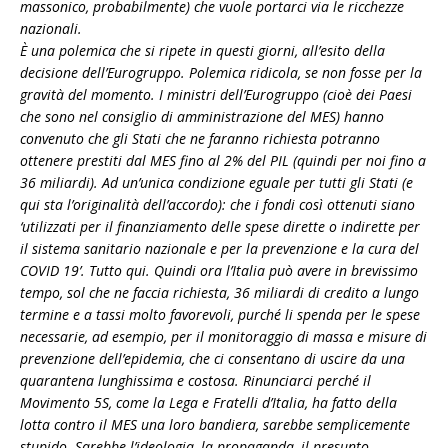
massonico, probabilmente) che vuole portarci via le ricchezze
nazionali.
È una polemica che si ripete in questi giorni, all’esito della
decisione dell’Eurogruppo. Polemica ridicola, se non fosse per la
gravità del momento. I ministri dell’Eurogruppo (cioè dei Paesi
che sono nel consiglio di amministrazione del MES) hanno
convenuto che gli Stati che ne faranno richiesta potranno
ottenere prestiti dal MES fino al 2% del PIL (quindi per noi fino a
36 miliardi). Ad un’unica condizione eguale per tutti gli Stati (e
qui sta l’originalità dell’accordo): che i fondi così ottenuti siano
‘utilizzati per il finanziamento delle spese dirette o indirette per
il sistema sanitario nazionale e per la prevenzione e la cura del
COVID 19’. Tutto qui. Quindi ora l’Italia può avere in brevissimo
tempo, sol che ne faccia richiesta, 36 miliardi di credito a lungo
termine e a tassi molto favorevoli, purché li spenda per le spese
necessarie, ad esempio, per il monitoraggio di massa e misure di
prevenzione dell’epidemia, che ci consentano di uscire da una
quarantena lunghissima e costosa. Rinunciarci perché il
Movimento 5S, come la Lega e Fratelli d’Italia, ha fatto della
lotta contro il MES una loro bandiera, sarebbe semplicemente
stupido. Sarebbe l’ideologia, la propaganda, il presunto