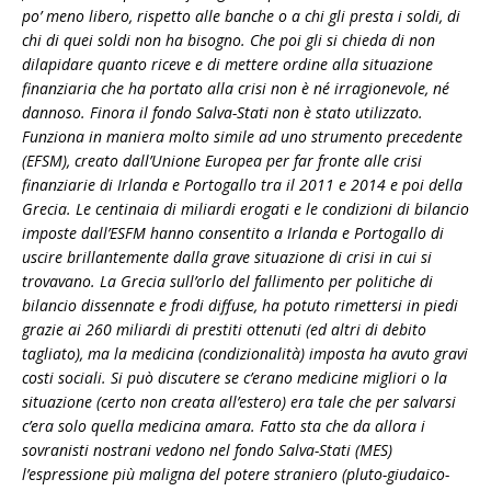
po’ meno libero, rispetto alle banche o a chi gli presta i soldi, di
chi di quei soldi non ha bisogno. Che poi gli si chieda di non
dilapidare quanto riceve e di mettere ordine alla situazione
finanziaria che ha portato alla crisi non è né irragionevole, né
dannoso. Finora il fondo Salva-Stati non è stato utilizzato.
Funziona in maniera molto simile ad uno strumento precedente
(EFSM), creato dall’Unione Europea per far fronte alle crisi
finanziarie di Irlanda e Portogallo tra il 2011 e 2014 e poi della
Grecia. Le centinaia di miliardi erogati e le condizioni di bilancio
imposte dall’ESFM hanno consentito a Irlanda e Portogallo di
uscire brillantemente dalla grave situazione di crisi in cui si
trovavano. La Grecia sull’orlo del fallimento per politiche di
bilancio dissennate e frodi diffuse, ha potuto rimettersi in piedi
grazie ai 260 miliardi di prestiti ottenuti (ed altri di debito
tagliato), ma la medicina (condizionalità) imposta ha avuto gravi
costi sociali. Si può discutere se c’erano medicine migliori o la
situazione (certo non creata all’estero) era tale che per salvarsi
c’era solo quella medicina amara. Fatto sta che da allora i
sovranisti nostrani vedono nel fondo Salva-Stati (MES)
l’espressione più maligna del potere straniero (pluto-giudaico-