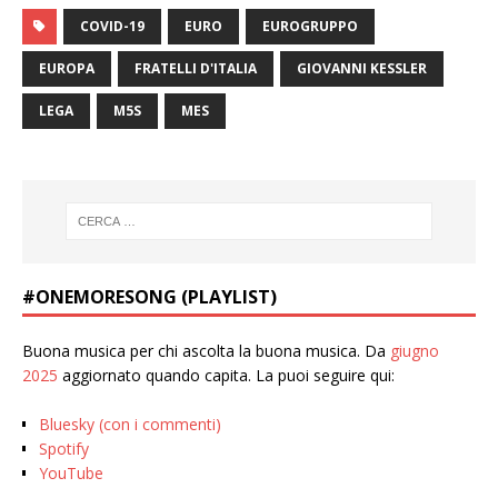
COVID-19
EURO
EUROGRUPPO
EUROPA
FRATELLI D'ITALIA
GIOVANNI KESSLER
LEGA
M5S
MES
#ONEMORESONG (PLAYLIST)
Buona musica per chi ascolta la buona musica. Da
giugno
2025
aggiornato quando capita. La puoi seguire qui:
Bluesky (con i commenti)
Spotify
YouTube