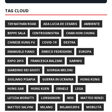
TAG CLOUD
729 NATHAN ROAD
ADA LUCIA DE CESARIS
AMBIENTE
BEPPE SALA
CENTROSINISTRA
CHAN HON CHUNG
CHINESE KUNG FU
COVID-19
DESTRA
EMANUELE FIANO
ENRICO FEDRIGHINI
EUROPA
EXPO 2015
FRANCESCA BALZANI
GARIWO
GIARDINO DEI GIUSTI
GIORGIA MELONI
GIULIANO PISAPIA
GUERRA IN UCRAINA
HONG KONG
HUNG GAR
HUNG KUEN
ISRAELE
LEGA
LETIZIA MORATTI
LORSIGNORI
M5S
MATTEO RENZI
MATTEO SALVINI
MILANO
MILANO2016
MOBILITÀ