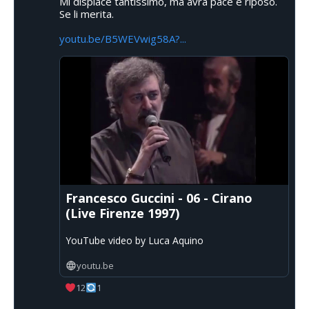
Mi dispiace tantissimo, ma avrà pace e riposo.
Se li merita.
youtu.be/B5WEVwig58A?...
Francesco Guccini - 06 - Cirano
(Live Firenze 1997)
YouTube video by Luca Aquino
youtu.be
12
1