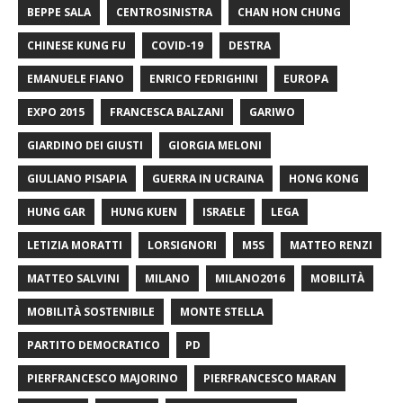
BEPPE SALA
CENTROSINISTRA
CHAN HON CHUNG
CHINESE KUNG FU
COVID-19
DESTRA
EMANUELE FIANO
ENRICO FEDRIGHINI
EUROPA
EXPO 2015
FRANCESCA BALZANI
GARIWO
GIARDINO DEI GIUSTI
GIORGIA MELONI
GIULIANO PISAPIA
GUERRA IN UCRAINA
HONG KONG
HUNG GAR
HUNG KUEN
ISRAELE
LEGA
LETIZIA MORATTI
LORSIGNORI
M5S
MATTEO RENZI
MATTEO SALVINI
MILANO
MILANO2016
MOBILITÀ
MOBILITÀ SOSTENIBILE
MONTE STELLA
PARTITO DEMOCRATICO
PD
PIERFRANCESCO MAJORINO
PIERFRANCESCO MARAN