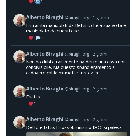
8
3
Alberto Biraghi
@biraghi.org
1 giorno
Entrambi manipolati da Bettini, che a sua volta è
manipolato da questi due.
1
1
Alberto Biraghi
@biraghi.org
2 giorni
Non ho dubbi, raramente ha detto una cosa non
condivisibile. Ma questo sbandieramento a
cadavere caldo mi mette tristezza.
Alberto Biraghi
@biraghi.org
2 giorni
Esatto.
2
Alberto Biraghi
@biraghi.org
2 giorni
Detto e fatto. Il rossobrunismo DOC si palesa.