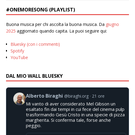
#ONEMORESONG (PLAYLIST)
Buona musica per chi ascolta la buona musica. Da
giugno
2025
aggiornato quando capita. La puoi seguire qui:
Bluesky (con i commenti)
Spotify
YouTube
DAL MIO WALL BLUESKY
Alberto Biraghi
@biraghi.org
21 ore
Mi vanto di aver considerato Mel Gibson un
esaltato fin dai tempi in cui fece del cinema pulp
trasformando Gesù Cristo in una specie di pizza
margherita. Si conferma tale, forse anche
peggio.