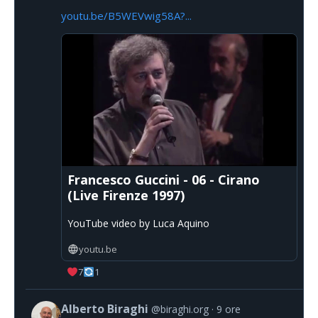
youtu.be/B5WEVwig58A?...
Francesco Guccini - 06 - Cirano
(Live Firenze 1997)
YouTube video by Luca Aquino
youtu.be
7
1
Alberto Biraghi
@biraghi.org
9 ore