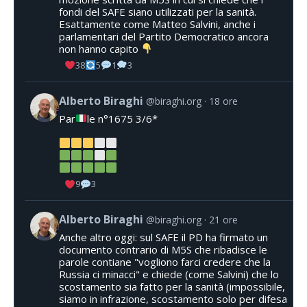
fondi del SAFE siano utilizzati per la sanità.
Esattamente come Matteo Salvini, anche i
parlamentari del Partito Democratico ancora
non hanno capito
38
5
1
3
Alberto Biraghi
@biraghi.org
18 ore
Par
le n°1675 3/6*
9
3
Alberto Biraghi
@biraghi.org
21 ore
Anche altro oggi: sul SAFE il PD ha firmato un
documento contrario di M5S che ribadisce le
parole contiane "vogliono farci credere che la
Russia ci minacci" e chiede (come Salvini) che lo
scostamento sia fatto per la sanità (impossibile,
siamo in infrazione, scostamento solo per difesa