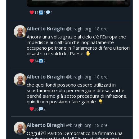
11
1
1
Alberto Biraghi
@biraghi.org
18 ore
Ancora una volta grazie al cielo c'è l'Europa che
impedisce ai cialtroni che inopinatamente
occupano poltrone in Parlamento di fare ulteriori
disastri coi soldi del Paese.
34
2
Alberto Biraghi
@biraghi.org
18 ore
che quei fondi possono essere utilizzati in
scostamento solo per energia e difesa, anche
perché siamo già sotto procedura di infrazione,
quindi non possiamo fare gabole.
26
2
Alberto Biraghi
@biraghi.org
18 ore
Oggi il ￼ Partito Democratico ha firmato una
mozione scritta da M5S in cui si chiede che i