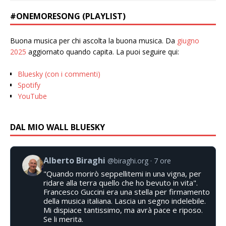
#ONEMORESONG (PLAYLIST)
Buona musica per chi ascolta la buona musica. Da
giugno
2025
aggiornato quando capita. La puoi seguire qui:
Bluesky (con i commenti)
Spotify
YouTube
DAL MIO WALL BLUESKY
Alberto Biraghi
@biraghi.org
7 ore
"Quando morirò seppellitemi in una vigna, per
ridare alla terra quello che ho bevuto in vita".
Francesco Guccini era una stella per firmamento
della musica italiana. Lascia un segno indelebile.
Mi dispiace tantissimo, ma avrà pace e riposo.
Se li merita.