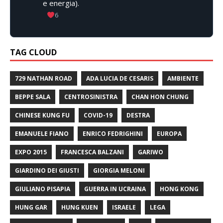
e energia).
6
TAG CLOUD
729 NATHAN ROAD
ADA LUCIA DE CESARIS
AMBIENTE
BEPPE SALA
CENTROSINISTRA
CHAN HON CHUNG
CHINESE KUNG FU
COVID-19
DESTRA
EMANUELE FIANO
ENRICO FEDRIGHINI
EUROPA
EXPO 2015
FRANCESCA BALZANI
GARIWO
GIARDINO DEI GIUSTI
GIORGIA MELONI
GIULIANO PISAPIA
GUERRA IN UCRAINA
HONG KONG
HUNG GAR
HUNG KUEN
ISRAELE
LEGA