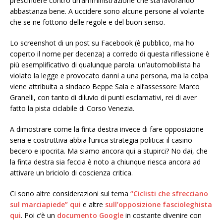
prescindere contro un’amministrazione che sta lavorando
abbastanza bene. A uccidere sono alcune persone al volante
che se ne fottono delle regole e del buon senso.
Lo screenshot di un post su Facebook (è pubblico, ma ho
coperto il nome per decenza) a corredo di questa riflessione è
più esemplificativo di qualunque parola: un’automobilista ha
violato la legge e provocato danni a una persona, ma la colpa
viene attribuita a sindaco Beppe Sala e all’assessore Marco
Granelli, con tanto di diluvio di punti esclamativi, rei di aver
fatto la pista ciclabile di Corso Venezia.
A dimostrare come la finta destra invece di fare opposizione
seria e costruttiva abbia l’unica strategia politica: il casino
becero e ipocrita. Ma siamo ancora qui a stupirci? No dai, che
la finta destra sia feccia è noto a chiunque riesca ancora ad
attivare un briciolo di coscienza critica.
Ci sono altre considerazioni sul tema
“Ciclisti che sfrecciano
sul marciapiede” qui
e altre
sull’opposizione fascioleghista
qui
. Poi c’è un
documento Google
in costante divenire con