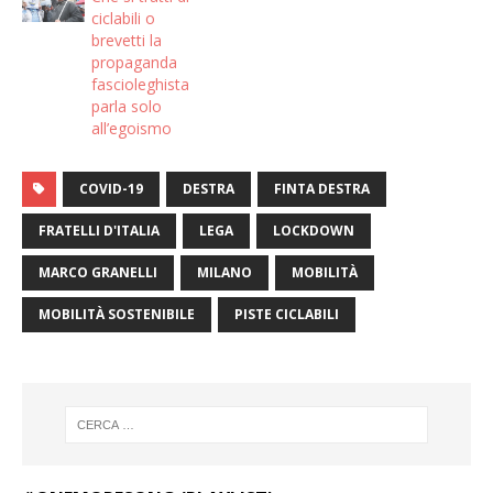
ciclabili o
brevetti la
propaganda
fascioleghista
parla solo
all’egoismo
COVID-19
DESTRA
FINTA DESTRA
FRATELLI D'ITALIA
LEGA
LOCKDOWN
MARCO GRANELLI
MILANO
MOBILITÀ
MOBILITÀ SOSTENIBILE
PISTE CICLABILI