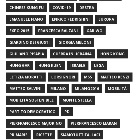
CHINESE KUNG FU
COVID-19
DESTRA
EMANUELE FIANO
ENRICO FEDRIGHINI
EUROPA
EXPO 2015
FRANCESCA BALZANI
GARIWO
GIARDINO DEI GIUSTI
GIORGIA MELONI
GIULIANO PISAPIA
GUERRA IN UCRAINA
HONG KONG
HUNG GAR
HUNG KUEN
ISRAELE
LEGA
LETIZIA MORATTI
LORSIGNORI
M5S
MATTEO RENZI
MATTEO SALVINI
MILANO
MILANO2016
MOBILITÀ
MOBILITÀ SOSTENIBILE
MONTE STELLA
PARTITO DEMOCRATICO
PD
PIERFRANCESCO MAJORINO
PIERFRANCESCO MARAN
PRIMARIE
RICETTE
SIAMOTUTTIFALLACI