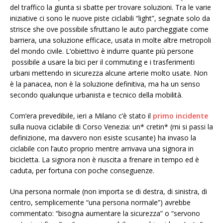
del traffico la giunta si sbatte per trovare soluzioni. Tra le varie
iniziative ci sono le nuove piste ciclabili “light”, segnate solo da
strisce she ove possibile sfruttano le auto parcheggiate come
barriera, una soluzione efficace, usata in molte altre metropoli
del mondo civile. L’obiettivo è indurre quante più persone
possibile a usare la bici per il commuting e i trasferimenti
urbani mettendo in sicurezza alcune arterie molto usate. Non
è la panacea, non è la soluzione definitiva, ma ha un senso
secondo qualunque urbanista e tecnico della mobilità.
Com’era prevedibile, ieri a Milano c’è stato il
primo incidente
sulla nuova ciclabile di Corso Venezia: un* cretin* (mi si passi la
definizione, ma davvero non esiste scusante) ha invaso la
ciclabile con l’auto proprio mentre arrivava una signora in
bicicletta. La signora non è riuscita a frenare in tempo ed è
caduta, per fortuna con poche conseguenze.
Una persona normale (non importa se di destra, di sinistra, di
centro, semplicemente “una persona normale”) avrebbe
commentato: “bisogna aumentare la sicurezza” o “servono