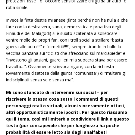
protezioni fisse” o “occorre sensibilizzare chi guida un’auto” o
roba simile.
Invece la finta destra milanese (finta perché non ha nulla a che
fare con la destra vera, sana, democratica e proattiva degli
Einaudi e dei Malagodi) si è subito scatenata a solleticare il
ventre molle dei propri fan, con i troll social a strillare “basta
guerra alle auto!!!!” e “dimettiti!!!!”, sempre tirando in ballo la
vecchia panzana sui “ciclisti che sfrecciano sul marciapiede” e
“investono gli anziani, guardi ieri mia suocera stava per essere
travolta…”. Ovviamente si invoca rigore, con la richiesta
(ovviamente disattesa dalla giunta “comunista”) di “multare gli
indisciplinati senza se e senza ma”.
Mi sono stancato di intervenire sui social – per
riscrivere la stessa cosa sotto i commenti di questi
personaggi reali o virtuali, alcuni sinceramente ottusi,
altri opportunisticamente ipocriti. Per questo riassumo
qui il tema, così mi limiterò a condividere il link a questo
testo (pur consapevole che per lunghezza ha poche
probabilità di essere letto sia dagli analfabeti