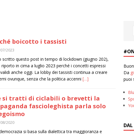
ché boicotto i tassisti
/07/2023
#ON
 scritto questo post in tempo di lockdown (giugno 202),
 riporto in cima a luglio 2023 perché i concetti espressi
Buona
validi anche oggi. La lobby dei tassisti continua a creare
Da
g
emi ovunque, senza che la politica accenni
[…]
puoi 
Bl
 si tratti di ciclabili o brevetti la
Spo
paganda fascioleghista parla solo
Yo
’egoismo
/08/2020
DAL
democrazia si basa sulla dialettica tra maggioranza e