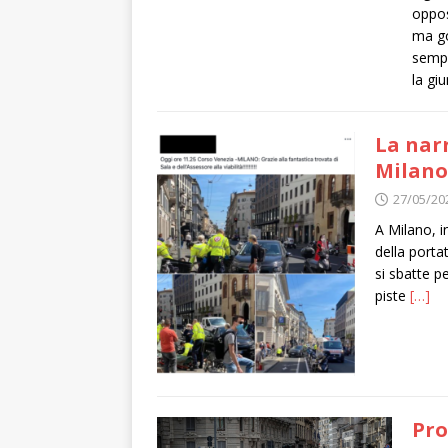
oppos
ma go
sempr
la gi
La narr
Milano
27/05/20
A Milano, i
della portat
si sbatte pe
piste
[…]
Pro