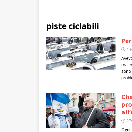
piste ciclabili
Per
14
Avevo
ma lo
sono 
probl
Che
pro
all
27
Ogni 