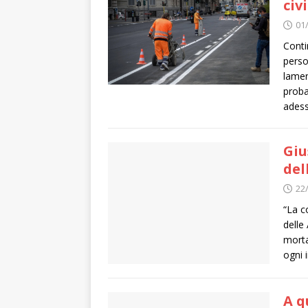
civ
01
Conti
perso
lamen
proba
adess
Giu
del
22
“La c
delle
morta
ogni 
A q