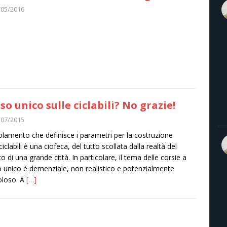
/05/2016
so unico sulle ciclabili? No grazie!
/07/2015
golamento che definisce i parametri per la costruzione
ciclabili è una ciofeca, del tutto scollata dalla realtà del
co di una grande città. In particolare, il tema delle corsie a
 unico è demenziale, non realistico e potenzialmente
oloso. A
[…]