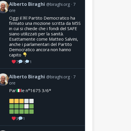
Alberto Biraghi
@biraghi.org
7
ore
Oggi il ￼ Partito Democratico ha
firmato una mozione scritta da M5S
in cui si chiede che i fondi del SAFE
siano utilizzati per la sanità.
Esattamente come Matteo Salvini,
anche i parlamentari del Partito
Democratico ancora non hanno
capito
7
1
1
Alberto Biraghi
@biraghi.org
7
ore
Par
le n°1675 3/6*
3
1