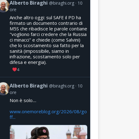
Alberto Biraghi
@biraghi.org
10
ore
Anche altro oggi: sul SAFE il PD ha
firmato un documento contrario di
M5S che ribadisce le parole contiane
"vogliono farci credere che la Russia
ci minacci" e chiede (come Salvini)
che lo scostamento sia fatto per la
sanità (impossibile, siamo in
infrazione, scostamento solo per
difesa e energia).
4
Alberto Biraghi
@biraghi.org
10
ore
Non è solo....
www.onemoreblog.org/2026/08/go
ff...