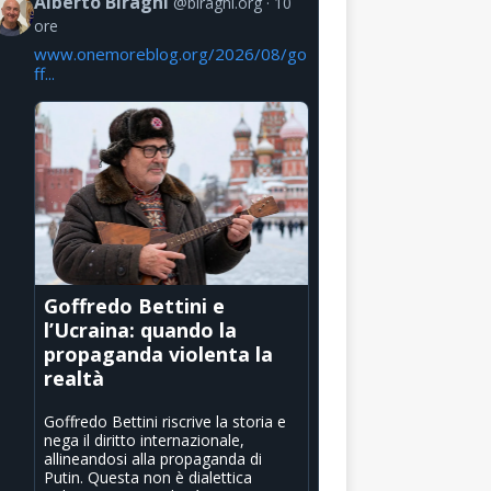
Alberto Biraghi
@biraghi.org
10
ore
www.onemoreblog.org/2026/08/go
ff...
Goffredo Bettini e
l’Ucraina: quando la
propaganda violenta la
realtà
Goffredo Bettini riscrive la storia e
nega il diritto internazionale,
allineandosi alla propaganda di
Putin. Questa non è dialettica