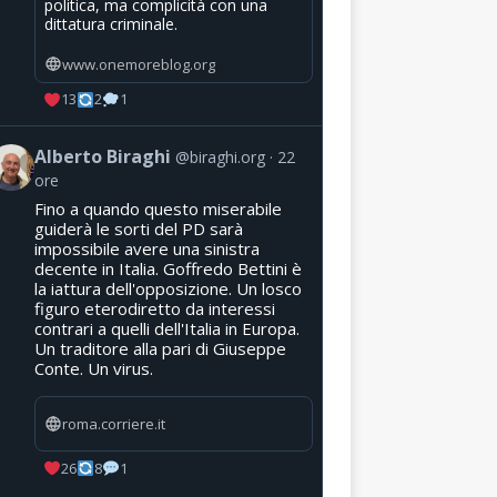
politica, ma complicità con una
dittatura criminale.
www.onemoreblog.org
13
2
1
Alberto Biraghi
@biraghi.org
22
ore
Fino a quando questo miserabile
guiderà le sorti del PD sarà
impossibile avere una sinistra
decente in Italia. Goffredo Bettini è
la iattura dell'opposizione. Un losco
figuro eterodiretto da interessi
contrari a quelli dell'Italia in Europa.
Un traditore alla pari di Giuseppe
Conte. Un virus.
roma.corriere.it
26
8
1