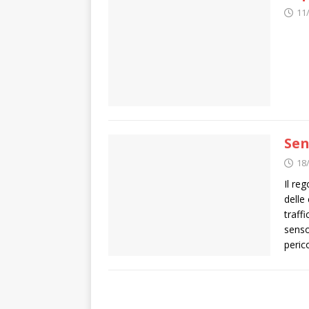
11
Sen
18
Il re
delle 
traffi
senso
peric