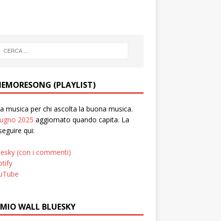
EMORESONG (PLAYLIST)
 musica per chi ascolta la buona musica.
iugno 2025
aggiornato quando capita. La
seguire qui:
uesky (con i commenti)
tify
uTube
 MIO WALL BLUESKY