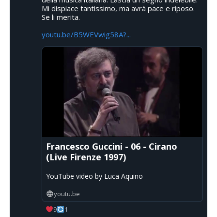
Mi dispiace tantissimo, ma avrà pace e riposo.
Se li merita.
youtu.be/B5WEVwig58A?...
Francesco Guccini - 06 - Cirano
(Live Firenze 1997)
YouTube video by Luca Aquino
youtu.be
9
1