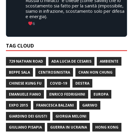
Russia ci minacci" e chiede (come Salvini) che lo
scostamento sia fatto per la sanità (impossibile,
siamo in infrazione, scostamento solo per difesa
e energia).
6
TAG CLOUD
729 NATHAN ROAD
ADA LUCIA DE CESARIS
AMBIENTE
BEPPE SALA
CENTROSINISTRA
CHAN HON CHUNG
CHINESE KUNG FU
COVID-19
DESTRA
EMANUELE FIANO
ENRICO FEDRIGHINI
EUROPA
EXPO 2015
FRANCESCA BALZANI
GARIWO
GIARDINO DEI GIUSTI
GIORGIA MELONI
GIULIANO PISAPIA
GUERRA IN UCRAINA
HONG KONG