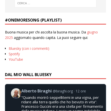
#ONEMORESONG (PLAYLIST)
Buona musica per chi ascolta la buona musica. Da
giugno
2025
aggiornato quando capita. La puoi seguire qui:
Bluesky (con i commenti)
Spotify
YouTube
DAL MIO WALL BLUESKY
Alberto Biraghi
@biraghi.org
12 ore
"Quando morirò seppellitemi in una vigna, per
ridare alla terra quello che ho bevuto in vita".
Francesco Guccini era una stella per firmamento
della musica italiana. Lascia un segno indelebile.