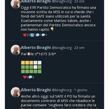
Alberto Biraghi
@biraghi.org
23 ore
Oggi il ￼ Partito Democratico ha firmato una
mozione scritta da M5S in cui si chiede che i
fondi del SAFE siano utilizzati per la sanità.
Esattamente come Matteo Salvini, anche i
parlamentari del Partito Democratico ancora
non hanno capito
39
5
1
3
Alberto Biraghi
@biraghi.org
23 ore
Par
le n°1675 3/6*
9
3
Alberto Biraghi
@biraghi.org
1 giorno
Anche altro oggi: sul SAFE il PD ha firmato un
documento contrario di M5S che ribadisce le
parole contiane "vogliono farci credere che la