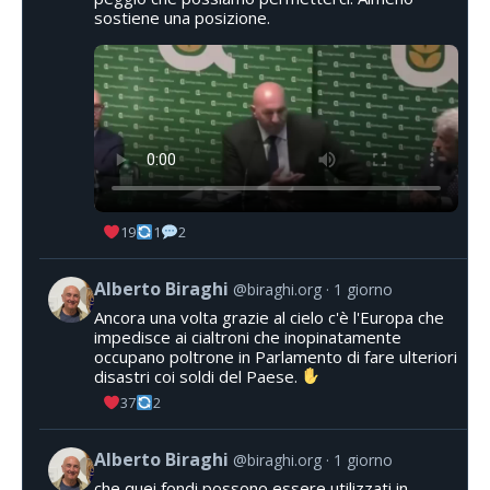
sostiene una posizione.
19
1
2
Alberto Biraghi
@biraghi.org
1 giorno
Ancora una volta grazie al cielo c'è l'Europa che
impedisce ai cialtroni che inopinatamente
occupano poltrone in Parlamento di fare ulteriori
disastri coi soldi del Paese.
37
2
Alberto Biraghi
@biraghi.org
1 giorno
che quei fondi possono essere utilizzati in