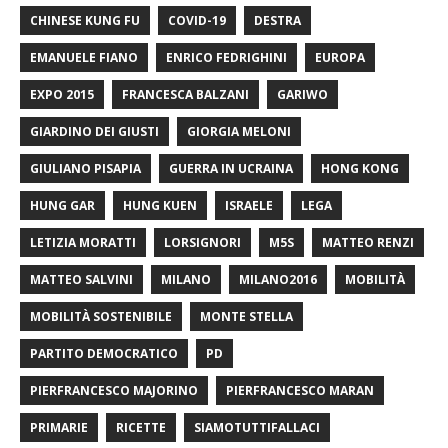
CHINESE KUNG FU
COVID-19
DESTRA
EMANUELE FIANO
ENRICO FEDRIGHINI
EUROPA
EXPO 2015
FRANCESCA BALZANI
GARIWO
GIARDINO DEI GIUSTI
GIORGIA MELONI
GIULIANO PISAPIA
GUERRA IN UCRAINA
HONG KONG
HUNG GAR
HUNG KUEN
ISRAELE
LEGA
LETIZIA MORATTI
LORSIGNORI
M5S
MATTEO RENZI
MATTEO SALVINI
MILANO
MILANO2016
MOBILITÀ
MOBILITÀ SOSTENIBILE
MONTE STELLA
PARTITO DEMOCRATICO
PD
PIERFRANCESCO MAJORINO
PIERFRANCESCO MARAN
PRIMARIE
RICETTE
SIAMOTUTTIFALLACI