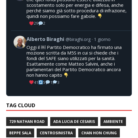
scostamento solo per energia e difesa, anche
perché siamo già sotto procedura di infrazione,
quindi non possiamo fare gabole.
29
2
Alberto Biraghi
@biraghi.org
1 giorno
Oggi il ￼ Partito Democratico ha firmato una
mozione scritta da M5S in cui si chiede che i
fondi del SAFE siano utilizzati per la sanità.
Esattamente come Matteo Salvini, anche i
parlamentari del Partito Democratico ancora
non hanno capito
41
5
1
3
TAG CLOUD
729 NATHAN ROAD
ADA LUCIA DE CESARIS
AMBIENTE
BEPPE SALA
CENTROSINISTRA
CHAN HON CHUNG