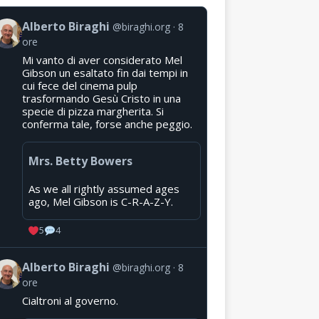
Alberto Biraghi
@biraghi.org
8
ore
Mi vanto di aver considerato Mel
Gibson un esaltato fin dai tempi in
cui fece del cinema pulp
trasformando Gesù Cristo in una
specie di pizza margherita. Si
conferma tale, forse anche peggio.
Mrs. Betty Bowers
As we all rightly assumed ages
ago, Mel Gibson is C-R-A-Z-Y.
5
4
Alberto Biraghi
@biraghi.org
8
ore
Cialtroni al governo.