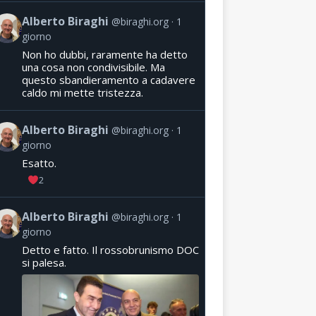
Alberto Biraghi
@biraghi.org
1
giorno
Non ho dubbi, raramente ha detto
una cosa non condivisibile. Ma
questo sbandieramento a cadavere
caldo mi mette tristezza.
Alberto Biraghi
@biraghi.org
1
giorno
Esatto.
2
Alberto Biraghi
@biraghi.org
1
giorno
Detto e fatto. Il rossobrunismo DOC
si palesa.