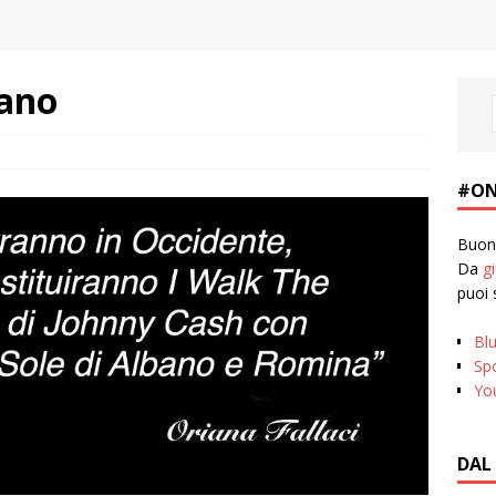
Bano
#ON
Buona
Da
g
puoi 
Bl
Spo
Yo
DAL