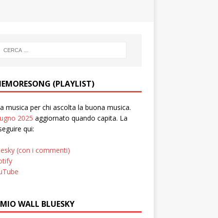
EMORESONG (PLAYLIST)
 musica per chi ascolta la buona musica.
iugno 2025
aggiornato quando capita. La
seguire qui:
uesky (con i commenti)
tify
uTube
 MIO WALL BLUESKY