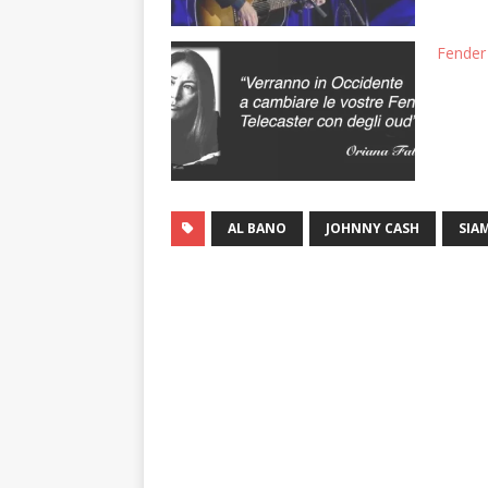
Fender
AL BANO
JOHNNY CASH
SIA