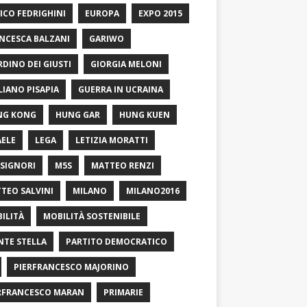
ICO FEDRIGHINI
EUROPA
EXPO 2015
NCESCA BALZANI
GARIWO
RDINO DEI GIUSTI
GIORGIA MELONI
LIANO PISAPIA
GUERRA IN UCRAINA
NG KONG
HUNG GAR
HUNG KUEN
AELE
LEGA
LETIZIA MORATTI
SIGNORI
M5S
MATTEO RENZI
TEO SALVINI
MILANO
MILANO2016
ILITÀ
MOBILITÀ SOSTENIBILE
TE STELLA
PARTITO DEMOCRATICO
PIERFRANCESCO MAJORINO
RFRANCESCO MARAN
PRIMARIE