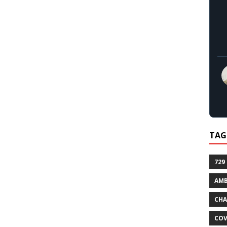
TAG
729
AMB
CHA
COV