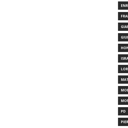
ENR
FRA
GIA
GIU
HO
ISR
LOR
MAT
MOB
MON
PD
PIE