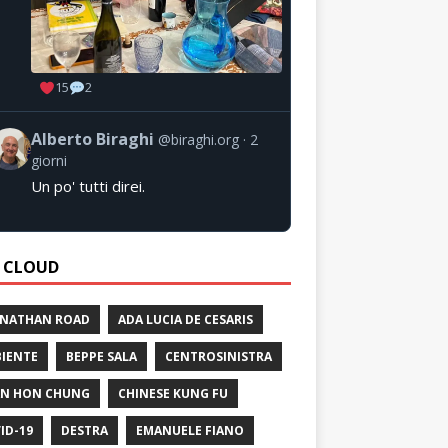
15
2
Alberto Biraghi
@biraghi.org
2
giorni
Un po' tutti direi.
 CLOUD
 NATHAN ROAD
ADA LUCIA DE CESARIS
IENTE
BEPPE SALA
CENTROSINISTRA
N HON CHUNG
CHINESE KUNG FU
ID-19
DESTRA
EMANUELE FIANO