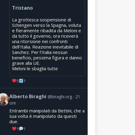
Tristano
La grottesca sospensione di
Schengen verso la Spagna, voluta
e fieramente ribadita da Meloni e
da tutto il governo, ora riceverà
una ritorsione nei confronti
dell'Italia. Reazione inevitabile di
Sanchez. Per l'Italia nessun
beneficio, pessima figura e danno
grave alla UE.
Meloni le sbaglia tutte
5
1
Alberto Biraghi
@biraghi.org
21
ore
Entrambi manipolati da Bettini, che a
sua volta è manipolato da questi
due.
1
1