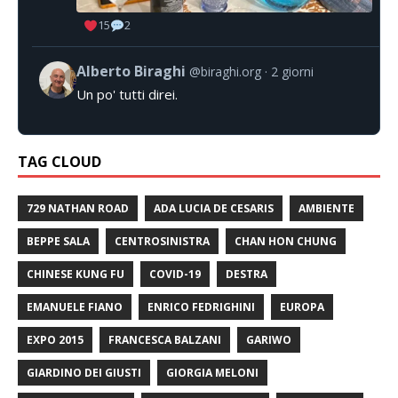
15
2
Alberto Biraghi
@biraghi.org
2 giorni
Un po' tutti direi.
TAG CLOUD
729 NATHAN ROAD
ADA LUCIA DE CESARIS
AMBIENTE
BEPPE SALA
CENTROSINISTRA
CHAN HON CHUNG
CHINESE KUNG FU
COVID-19
DESTRA
EMANUELE FIANO
ENRICO FEDRIGHINI
EUROPA
EXPO 2015
FRANCESCA BALZANI
GARIWO
GIARDINO DEI GIUSTI
GIORGIA MELONI