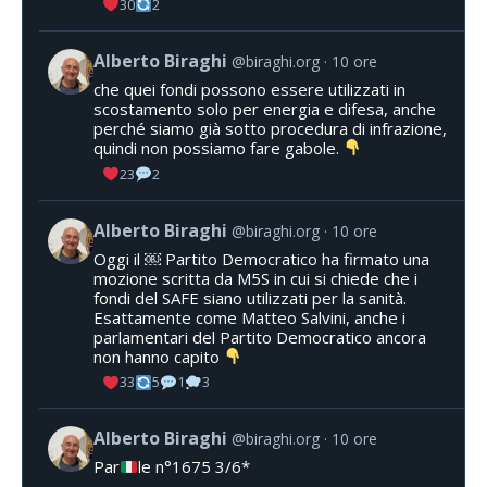
30
2
Alberto Biraghi
@biraghi.org
10 ore
che quei fondi possono essere utilizzati in
scostamento solo per energia e difesa, anche
perché siamo già sotto procedura di infrazione,
quindi non possiamo fare gabole.
23
2
Alberto Biraghi
@biraghi.org
10 ore
Oggi il ￼ Partito Democratico ha firmato una
mozione scritta da M5S in cui si chiede che i
fondi del SAFE siano utilizzati per la sanità.
Esattamente come Matteo Salvini, anche i
parlamentari del Partito Democratico ancora
non hanno capito
33
5
1
3
Alberto Biraghi
@biraghi.org
10 ore
Par
le n°1675 3/6*