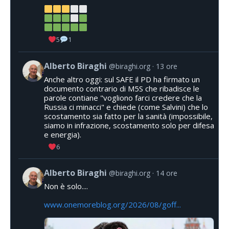
5
1
Alberto Biraghi
@biraghi.org
13 ore
Anche altro oggi: sul SAFE il PD ha firmato un
documento contrario di M5S che ribadisce le
parole contiane "vogliono farci credere che la
Russia ci minacci" e chiede (come Salvini) che lo
scostamento sia fatto per la sanità (impossibile,
siamo in infrazione, scostamento solo per difesa
e energia).
6
Alberto Biraghi
@biraghi.org
14 ore
Non è solo....
www.onemoreblog.org/2026/08/goff...