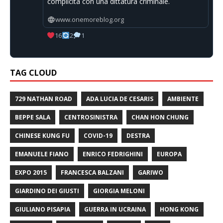
complicità con una dittatura criminale.
www.onemoreblog.org
16
2
1
TAG CLOUD
729 NATHAN ROAD
ADA LUCIA DE CESARIS
AMBIENTE
BEPPE SALA
CENTROSINISTRA
CHAN HON CHUNG
CHINESE KUNG FU
COVID-19
DESTRA
EMANUELE FIANO
ENRICO FEDRIGHINI
EUROPA
EXPO 2015
FRANCESCA BALZANI
GARIWO
GIARDINO DEI GIUSTI
GIORGIA MELONI
GIULIANO PISAPIA
GUERRA IN UCRAINA
HONG KONG