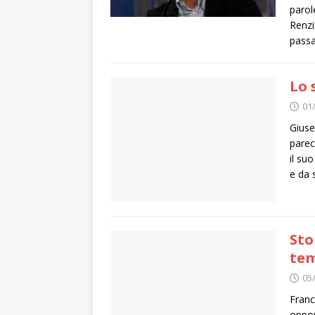
parol
Renzi
passa
Lo 
01
Giuse
parec
il su
e da 
Sto
te
05
Franc
oppor