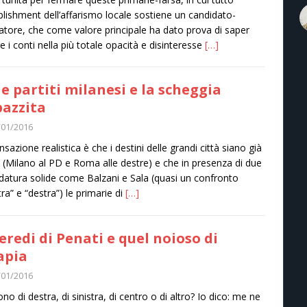
ablishment dell’affarismo locale sostiene un candidato-
itatore, che come valore principale ha dato prova di saper
re i conti nella più totale opacità e disinteresse
[…]
ue partiti milanesi e la scheggia
azzita
/01/2016
nsazione realistica è che i destini delle grandi città siano già
i (Milano al PD e Roma alle destre) e che in presenza di due
datura solide come Balzani e Sala (quasi un confronto
tra” e “destra”) le primarie di
[…]
 eredi di Penati e quel noioso di
apia
/01/2016
ono di destra, di sinistra, di centro o di altro? Io dico: me ne