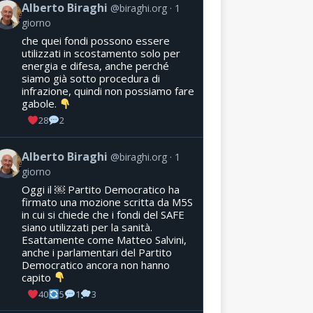
Alberto Biraghi
@biraghi.org
1
giorno
che quei fondi possono essere
utilizzati in scostamento solo per
energia e difesa, anche perché
siamo già sotto procedura di
infrazione, quindi non possiamo fare
gabole.
28
2
Alberto Biraghi
@biraghi.org
1
giorno
Oggi il ￼ Partito Democratico ha
firmato una mozione scritta da M5S
in cui si chiede che i fondi del SAFE
siano utilizzati per la sanità.
Esattamente come Matteo Salvini,
anche i parlamentari del Partito
Democratico ancora non hanno
capito
40
5
1
3