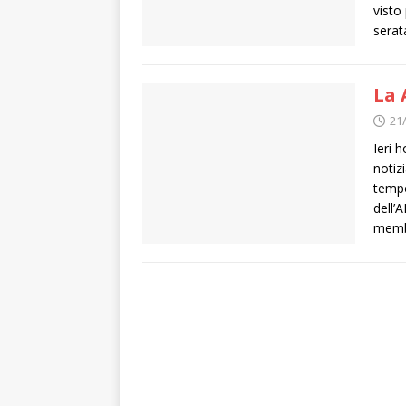
visto
sera
La 
21
Ieri 
notiz
tempo
dell’
memb