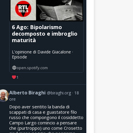
6 Ago: Bipolarismo
decomposto e imbroglio
maturità
L'opinione di Davide Giacalone ·
Episode
open.spotify.com
1
Alberto Biraghi
@biraghi.org
18
ore
Dopo aver sentito la banda di
scappati di casa e guastatore filo
russo che compongono il cosiddetto
Campo Largo comincio a pensare
che (purtroppo) uno come Crosetto