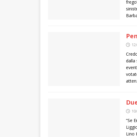
frego
sinis
Barba
Pen
12
Credo
dalla
event
votat
atten
Due
10
“Se E
Liggi
Lino 