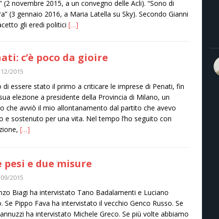
” (2 novembre 2015, a un convegno delle Acli). “Sono di
tra” (3 gennaio 2016, a Maria Latella su Sky). Secondo Gianni
cetto gli eredi politici
[…]
ati: c’è poco da gioire
/12/2015
 di essere stato il primo a criticare le imprese di Penati, fin
 sua elezione a presidente della Provincia di Milano, un
o che avviò il mio allontanamento dal partito che avevo
o e sostenuto per una vita. Nel tempo l’ho seguito con
zione,
[…]
 pesi e due misure
/09/2015
nzo Biagi ha intervistato Tano Badalamenti e Luciano
o. Se Pippo Fava ha intervistato il vecchio Genco Russo. Se
Iannuzzi ha intervistato Michele Greco. Se più volte abbiamo