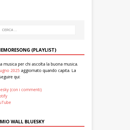
EMORESONG (PLAYLIST)
 musica per chi ascolta la buona musica.
iugno 2025
aggiornato quando capita. La
seguire qui:
uesky (con i commenti)
tify
uTube
 MIO WALL BLUESKY