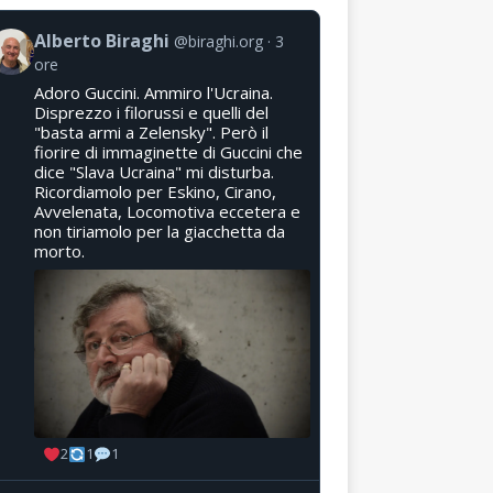
Alberto Biraghi
@biraghi.org
3
ore
Adoro Guccini. Ammiro l'Ucraina.
Disprezzo i filorussi e quelli del
"basta armi a Zelensky". Però il
fiorire di immaginette di Guccini che
dice "Slava Ucraina" mi disturba.
Ricordiamolo per Eskino, Cirano,
Avvelenata, Locomotiva eccetera e
non tiriamolo per la giacchetta da
morto.
2
1
1