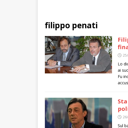
filippo penati
Fil
fin
25
Lo di
ai su
Fu in
accus
Sta
pol
26
Sul b