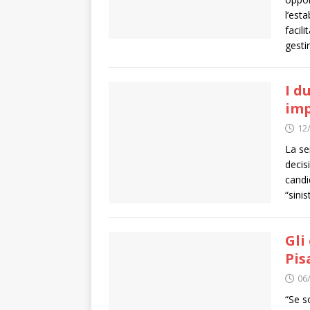
l’est
facil
gesti
I d
imp
12
La se
decis
candi
“sinis
Gli
Pis
06
“Se s