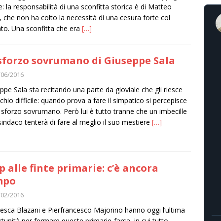
e: la responsabilità di una sconfitta storica è di Matteo
, che non ha colto la necessità di una cesura forte col
to. Una sconfitta che era
[…]
sforzo sovrumano di Giuseppe Sala
/06/2016
ppe Sala sta recitando una parte da gioviale che gli riesce
chio difficile: quando prova a fare il simpatico si percepisce
o sforzo sovrumano. Però lui è tutto tranne che un imbecille
sindaco tenterà di fare al meglio il suo mestiere
[…]
p alle finte primarie: c’è ancora
mpo
/02/2016
esca Blazani e Pierfrancesco Majorino hanno oggi l’ultima
tunità per fermare queste primarie-farsa, in cui tutto