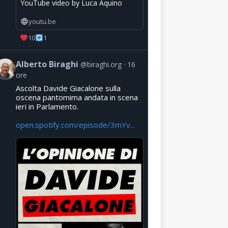
YouTube video by Luca Aquino
youtu.be
10
1
Alberto Biraghi
@biraghi.org
16
ore
Ascolta Davide Giacalone sulla
oscena pantomima andata in scena
ieri in Parlamento.
open.spotify.com/episode/3mYv...