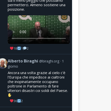
sia il meno peggio che possiamo
permetterci. Almeno sostiene una
posizione.
18
1
2
Alberto Biraghi
@biraghi.org
1
giorno
Ancora una volta grazie al cielo c'è
l'Europa che impedisce ai cialtroni
che inopinatamente occupano
poltrone in Parlamento di fare
ulteriori disastri coi soldi del Paese.
36
2