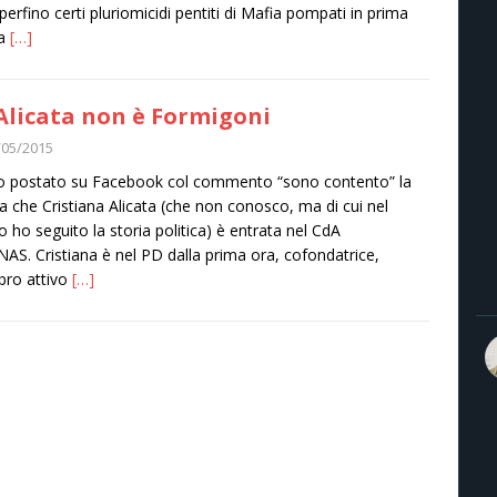
 perfino certi pluriomicidi pentiti di Mafia pompati in prima
ta
[…]
Alicata non è Formigoni
/05/2015
ho postato su Facebook col commento “sono contento” la
ia che Cristiana Alicata (che non conosco, ma di cui nel
 ho seguito la storia politica) è entrata nel CdA
ANAS. Cristiana è nel PD dalla prima ora, cofondatrice,
ro attivo
[…]