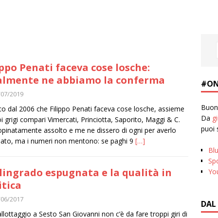
ippo Penati faceva cose losche:
almente ne abbiamo la conferma
#ON
/07/2019
Buona
co dal 2006 che Filippo Penati faceva cose losche, assieme
Da
g
oi grigi compari Vimercati, Princiotta, Saporito, Maggi & C.
puoi 
opinatamente assolto e me ne dissero di ogni per averlo
ato, ma i numeri non mentono: se paghi 9
[…]
Bl
Spo
lingrado espugnata e la qualità in
Yo
itica
/06/2017
DAL
allottaggio a Sesto San Giovanni non c’è da fare troppi giri di