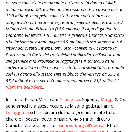
persone sono state condannate a risarcire in danno di 44,5
milioni di euro. Oltre a Penati che risponde di un danno pari a
19,8 milioni, in appello sono stati condannati coloro che
all’epoca dei fatti erano il segretario generale della Provincia di
Milano Antonio Princiotta (14,8 milioni), il capo di gabinetto
Giordano Vimercati e il il direttore generale Giancarlo Saporito
(che insieme dovranno pagare 4,9 milioni) stessa somma di cui
rispondono, tutti insieme, altri otto «convenuti». Secondo la
Procura della Corte dei conti della Lombardia, nell’operazione
che permise alla Provincia di raggiungere il controllo della
società, il valore delle azioni era stato sopravvalutato causando
così un danno allo stesso ente pubblico che variava da 35,3 a
97,4 milioni e che per il Comune ammontava a 21,8 milioni.”
(
Corriere della Sera
).
In sintesi: Penati, Vimercati,
Princiotta
, Saporito,
Maggi
& C si
sono arricchiti a spese nostre, se la sono goduta, hanno
foraggiato
schiere di famigli, ma oggi è finalmente tutto
chiaro e i “sestesi” devono risarcire 44,5 milioni di euro.
Comiche le sue spiegazioni
sul mio blog all’epoca
. E ho il
piacere di sottolineare
come ci avessi visto giusto
ai tempi