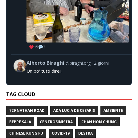
15
2
Alberto Biraghi
@biraghi.org
2 giorni
Un po' tutti direi.
TAG CLOUD
729 NATHAN ROAD
ADA LUCIA DE CESARIS
AMBIENTE
BEPPE SALA
CENTROSINISTRA
CHAN HON CHUNG
CHINESE KUNG FU
COVID-19
DESTRA