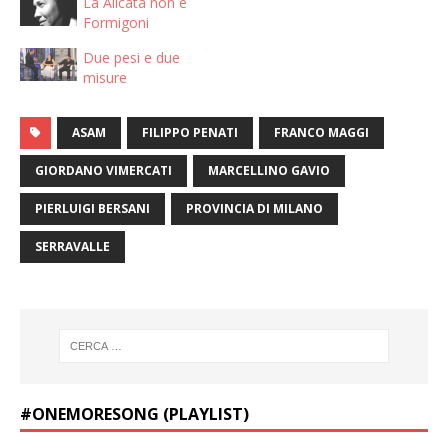
La Alicata non è
Formigoni
Due pesi e due
misure
ASAM
FILIPPO PENATI
FRANCO MAGGI
GIORDANO VIMERCATI
MARCELLINO GAVIO
PIERLUIGI BERSANI
PROVINCIA DI MILANO
SERRAVALLE
#ONEMORESONG (PLAYLIST)