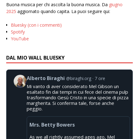
Buona musica per chi ascolta la buona musica. Da
giugno
2025
aggiornato quando capita. La puoi seguire qui:
Bluesky (con i commenti)
Spotify
YouTube
DAL MIO WALL BLUESKY
Alberto Biraghi
@biraghi.org
7 ore
Mi vanto di aver considerato Mel Gibson un
esaltato fin dai tempi in cui fece del cinema pulp
trasformando Gesù Cristo in una specie di pizza
margherita. Si conferma tale, forse anche
peggio.
Mrs. Betty Bowers
As we all rightly assumed ages ago, Mel