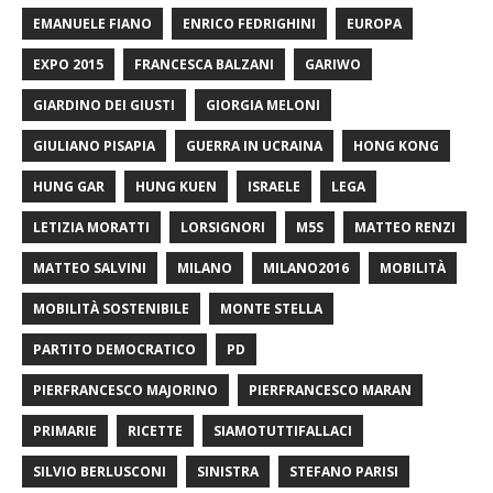
EMANUELE FIANO
ENRICO FEDRIGHINI
EUROPA
EXPO 2015
FRANCESCA BALZANI
GARIWO
GIARDINO DEI GIUSTI
GIORGIA MELONI
GIULIANO PISAPIA
GUERRA IN UCRAINA
HONG KONG
HUNG GAR
HUNG KUEN
ISRAELE
LEGA
LETIZIA MORATTI
LORSIGNORI
M5S
MATTEO RENZI
MATTEO SALVINI
MILANO
MILANO2016
MOBILITÀ
MOBILITÀ SOSTENIBILE
MONTE STELLA
PARTITO DEMOCRATICO
PD
PIERFRANCESCO MAJORINO
PIERFRANCESCO MARAN
PRIMARIE
RICETTE
SIAMOTUTTIFALLACI
SILVIO BERLUSCONI
SINISTRA
STEFANO PARISI