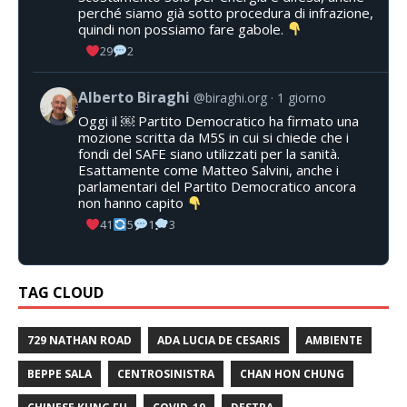
perché siamo già sotto procedura di infrazione,
quindi non possiamo fare gabole.
29
2
Alberto Biraghi
@biraghi.org
1 giorno
Oggi il ￼ Partito Democratico ha firmato una
mozione scritta da M5S in cui si chiede che i
fondi del SAFE siano utilizzati per la sanità.
Esattamente come Matteo Salvini, anche i
parlamentari del Partito Democratico ancora
non hanno capito
41
5
1
3
TAG CLOUD
729 NATHAN ROAD
ADA LUCIA DE CESARIS
AMBIENTE
BEPPE SALA
CENTROSINISTRA
CHAN HON CHUNG