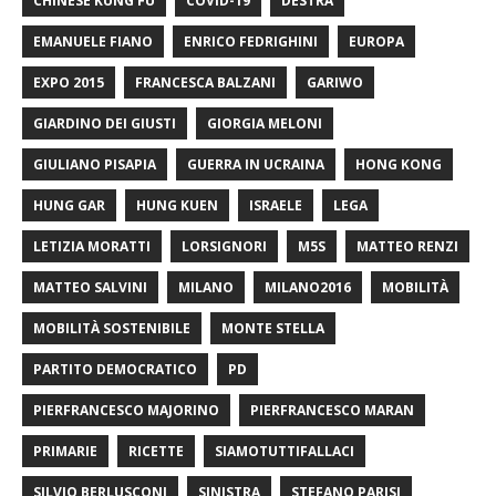
CHINESE KUNG FU
COVID-19
DESTRA
EMANUELE FIANO
ENRICO FEDRIGHINI
EUROPA
EXPO 2015
FRANCESCA BALZANI
GARIWO
GIARDINO DEI GIUSTI
GIORGIA MELONI
GIULIANO PISAPIA
GUERRA IN UCRAINA
HONG KONG
HUNG GAR
HUNG KUEN
ISRAELE
LEGA
LETIZIA MORATTI
LORSIGNORI
M5S
MATTEO RENZI
MATTEO SALVINI
MILANO
MILANO2016
MOBILITÀ
MOBILITÀ SOSTENIBILE
MONTE STELLA
PARTITO DEMOCRATICO
PD
PIERFRANCESCO MAJORINO
PIERFRANCESCO MARAN
PRIMARIE
RICETTE
SIAMOTUTTIFALLACI
SILVIO BERLUSCONI
SINISTRA
STEFANO PARISI