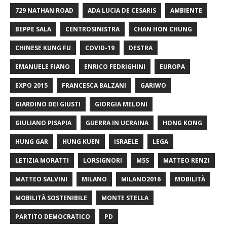
729 NATHAN ROAD
ADA LUCIA DE CESARIS
AMBIENTE
BEPPE SALA
CENTROSINISTRA
CHAN HON CHUNG
CHINESE KUNG FU
COVID-19
DESTRA
EMANUELE FIANO
ENRICO FEDRIGHINI
EUROPA
EXPO 2015
FRANCESCA BALZANI
GARIWO
GIARDINO DEI GIUSTI
GIORGIA MELONI
GIULIANO PISAPIA
GUERRA IN UCRAINA
HONG KONG
HUNG GAR
HUNG KUEN
ISRAELE
LEGA
LETIZIA MORATTI
LORSIGNORI
M5S
MATTEO RENZI
MATTEO SALVINI
MILANO
MILANO2016
MOBILITÀ
MOBILITÀ SOSTENIBILE
MONTE STELLA
PARTITO DEMOCRATICO
PD