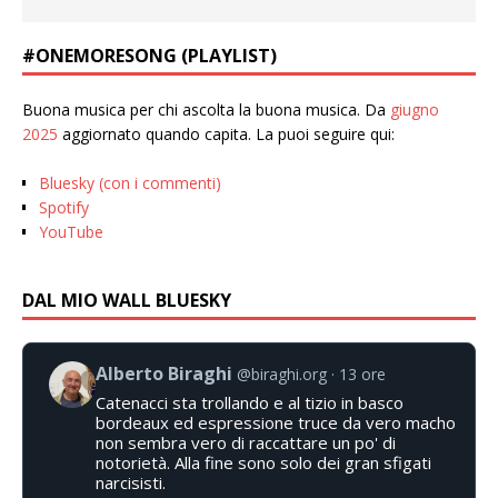
#ONEMORESONG (PLAYLIST)
Buona musica per chi ascolta la buona musica. Da
giugno
2025
aggiornato quando capita. La puoi seguire qui:
Bluesky (con i commenti)
Spotify
YouTube
DAL MIO WALL BLUESKY
Alberto Biraghi
@biraghi.org
13 ore
Catenacci sta trollando e al tizio in basco
bordeaux ed espressione truce da vero macho
non sembra vero di raccattare un po' di
notorietà. Alla fine sono solo dei gran sfigati
narcisisti.