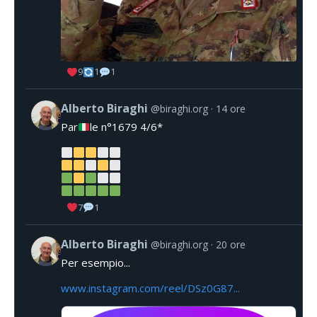
9
1
1
Alberto Biraghi
@biraghi.org
14 ore
Par
le n°1679 4/6*
7
1
Alberto Biraghi
@biraghi.org
20 ore
Per esempio...
www.instagram.com/reel/DSz0G87...