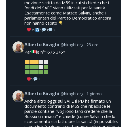
mozione scritta da M5S in cui si chiede che i
fondi del SAFE siano utilizzati per la sanità.
Esattamente come Matteo Salvini, anche i
parlamentari del Partito Democratico ancora
non hanno capito
39
5
1
3
Alberto Biraghi
@biraghi.org
23 ore
Par
le n°1675 3/6*
9
3
Alberto Biraghi
@biraghi.org
1 giorno
Anche altro oggi: sul SAFE il PD ha firmato un
documento contrario di M5S che ribadisce le
parole contiane "vogliono farci credere che la
Russia ci minacci" e chiede (come Salvini) che lo
scostamento sia fatto per la sanità (impossibile,
siamo in infrazione, scostamento solo per difesa