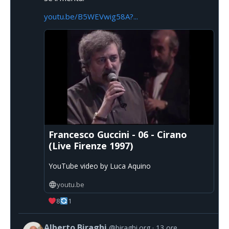
youtu.be/B5WEVwig58A?...
Francesco Guccini - 06 - Cirano
(Live Firenze 1997)
YouTube video by Luca Aquino
youtu.be
8
1
Alberto Biraghi
@biraghi.org
13 ore