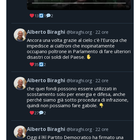
13
1
2
Alberto Biraghi
@biraghi.org
22 ore
Ancora una volta grazie al cielo c'è l'Europa che
impedisce ai cialtroni che inopinatamente
occupano poltrone in Parlamento di fare ulteriori
disastri coi soldi del Paese.
35
2
Alberto Biraghi
@biraghi.org
22 ore
che quei fondi possono essere utilizzati in
scostamento solo per energia e difesa, anche
perché siamo già sotto procedura di infrazione,
quindi non possiamo fare gabole.
27
2
Alberto Biraghi
@biraghi.org
22 ore
Oggi il ￼ Partito Democratico ha firmato una