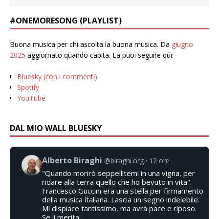
#ONEMORESONG (PLAYLIST)
Buona musica per chi ascolta la buona musica. Da
giugno
2025
aggiornato quando capita. La puoi seguire qui:
Bluesky (con i commenti)
Spotify
YouTube
DAL MIO WALL BLUESKY
Alberto Biraghi
@biraghi.org
12 ore
"Quando morirò seppellitemi in una vigna, per
ridare alla terra quello che ho bevuto in vita".
Francesco Guccini era una stella per firmamento
della musica italiana. Lascia un segno indelebile.
Mi dispiace tantissimo, ma avrà pace e riposo.
Se li merita.