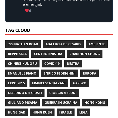
e energia).
6
TAG CLOUD
729 NATHAN ROAD
ADA LUCIA DE CESARIS
AMBIENTE
BEPPE SALA
CENTROSINISTRA
CHAN HON CHUNG
CHINESE KUNG FU
COVID-19
DESTRA
EMANUELE FIANO
ENRICO FEDRIGHINI
EUROPA
EXPO 2015
FRANCESCA BALZANI
GARIWO
GIARDINO DEI GIUSTI
GIORGIA MELONI
GIULIANO PISAPIA
GUERRA IN UCRAINA
HONG KONG
HUNG GAR
HUNG KUEN
ISRAELE
LEGA