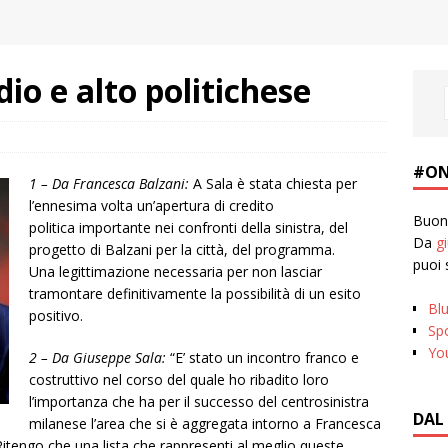
io e alto politichese
#ON
1 – Da Francesca Balzani:
A Sala è stata chiesta per
l’ennesima volta un’apertura di credito
Buona
politica importante nei confronti della sinistra, del
Da
g
progetto di Balzani per la città, del programma.
puoi 
Una legittimazione necessaria per non lasciar
tramontare definitivamente la possibilità di un esito
Bl
positivo.
Spo
Yo
2 – Da Giuseppe Sala:
“E’ stato un incontro franco e
costruttivo nel corso del quale ho ribadito loro
l’importanza che ha per il successo del centrosinistra
DAL
milanese l’area che si è aggregata intorno a Francesca
 Ritengo che una lista che rappresenti al meglio queste