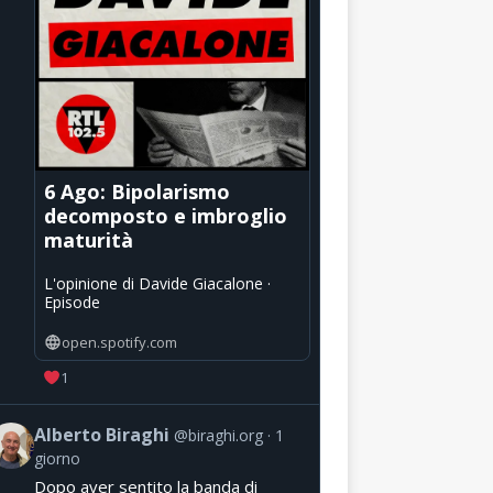
6 Ago: Bipolarismo
decomposto e imbroglio
maturità
L'opinione di Davide Giacalone ·
Episode
open.spotify.com
1
Alberto Biraghi
@biraghi.org
1
giorno
Dopo aver sentito la banda di