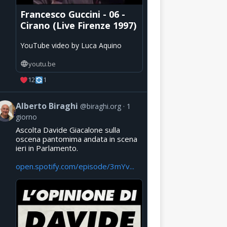
Francesco Guccini - 06 -
Cirano (Live Firenze 1997)
YouTube video by Luca Aquino
youtu.be
12
1
Alberto Biraghi
@biraghi.org
1
giorno
Ascolta Davide Giacalone sulla
oscena pantomima andata in scena
ieri in Parlamento.
open.spotify.com/episode/3mYv...