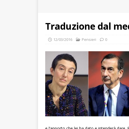
Traduzione dal med
12/03/2016
Pensieri
0
e l’apporto che lei ha dato e intenderà dare.