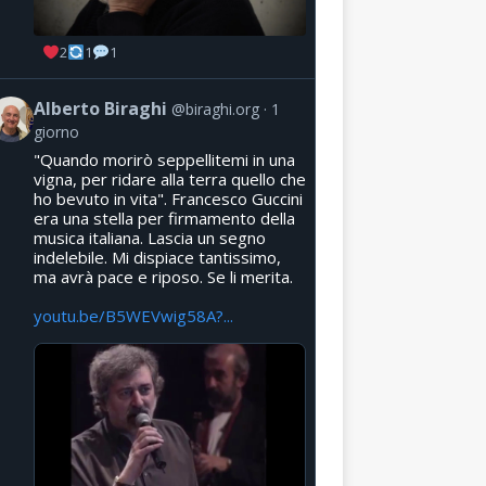
2
1
1
Alberto Biraghi
@biraghi.org
1
giorno
"Quando morirò seppellitemi in una
vigna, per ridare alla terra quello che
ho bevuto in vita". Francesco Guccini
era una stella per firmamento della
musica italiana. Lascia un segno
indelebile. Mi dispiace tantissimo,
ma avrà pace e riposo. Se li merita.
youtu.be/B5WEVwig58A?...