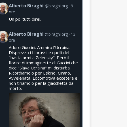
Alberto Biraghi
@biraghi.org
9
ore
Un po' tutti direi.
Alberto Biraghi
@biraghi.org
13
ore
Adoro Guccini. Ammiro l'Ucraina.
Disprezzo i filorussi e quelli del
"basta armi a Zelensky". Però il
fiorire di immaginette di Guccini che
dice "Slava Ucraina" mi disturba.
Ricordiamolo per Eskino, Cirano,
Avvelenata, Locomotiva eccetera e
non tiriamolo per la giacchetta da
morto.