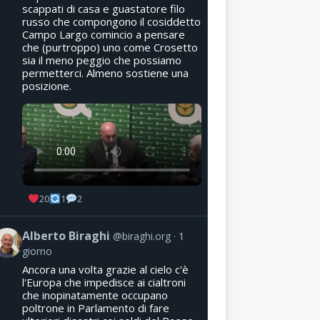
scappati di casa e guastatore filo
russo che compongono il cosiddetto
Campo Largo comincio a pensare
che (purtroppo) uno come Crosetto
sia il meno peggio che possiamo
permetterci. Almeno sostiene una
posizione.
20
1
2
Alberto Biraghi
@biraghi.org
1
giorno
Ancora una volta grazie al cielo c'è
l'Europa che impedisce ai cialtroni
che inopinatamente occupano
poltrone in Parlamento di fare