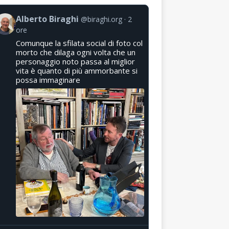
Alberto Biraghi
@biraghi.org
2
ore
Comunque la sfilata social di foto col
morto che dilaga ogni volta che un
personaggio noto passa al miglior
vita è quanto di più ammorbante si
possa immaginare