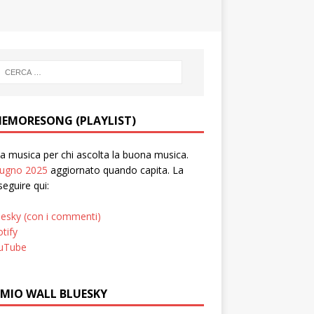
EMORESONG (PLAYLIST)
 musica per chi ascolta la buona musica.
iugno 2025
aggiornato quando capita. La
seguire qui:
uesky (con i commenti)
tify
uTube
 MIO WALL BLUESKY