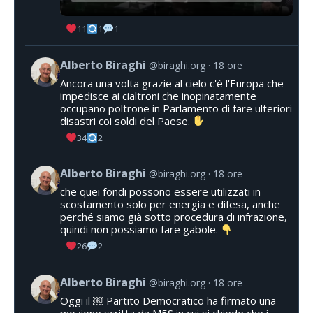
11
1
1
Alberto Biraghi
@biraghi.org
18 ore
Ancora una volta grazie al cielo c'è l'Europa che
impedisce ai cialtroni che inopinatamente
occupano poltrone in Parlamento di fare ulteriori
disastri coi soldi del Paese.
34
2
Alberto Biraghi
@biraghi.org
18 ore
che quei fondi possono essere utilizzati in
scostamento solo per energia e difesa, anche
perché siamo già sotto procedura di infrazione,
quindi non possiamo fare gabole.
26
2
Alberto Biraghi
@biraghi.org
18 ore
Oggi il ￼ Partito Democratico ha firmato una
mozione scritta da M5S in cui si chiede che i