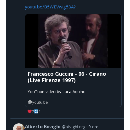
youtu.be/B5WEVwig58A?...
Francesco Guccini - 06 - Cirano
(Live Firenze 1997)
YouTube video by Luca Aquino
youtu.be
7
1
Alberto Biraghi
@biraghi.org
9 ore