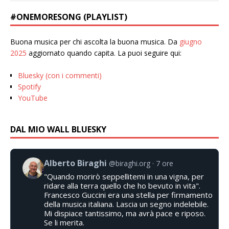
#ONEMORESONG (PLAYLIST)
Buona musica per chi ascolta la buona musica. Da
giugno
2025
aggiornato quando capita. La puoi seguire qui:
Bluesky (con i commenti)
Spotify
YouTube
DAL MIO WALL BLUESKY
Alberto Biraghi
@biraghi.org
7 ore
"Quando morirò seppellitemi in una vigna, per
ridare alla terra quello che ho bevuto in vita".
Francesco Guccini era una stella per firmamento
della musica italiana. Lascia un segno indelebile.
Mi dispiace tantissimo, ma avrà pace e riposo.
Se li merita.