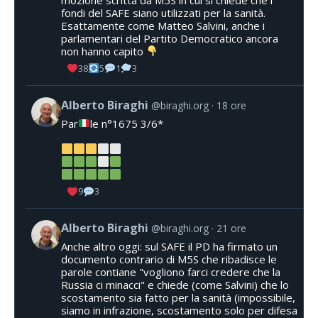
fondi del SAFE siano utilizzati per la sanità.
Esattamente come Matteo Salvini, anche i
parlamentari del Partito Democratico ancora
non hanno capito
38
5
1
3
Alberto Biraghi
@biraghi.org
18 ore
Par
le n°1675 3/6*
9
3
Alberto Biraghi
@biraghi.org
21 ore
Anche altro oggi: sul SAFE il PD ha firmato un
documento contrario di M5S che ribadisce le
parole contiane "vogliono farci credere che la
Russia ci minacci" e chiede (come Salvini) che lo
scostamento sia fatto per la sanità (impossibile,
siamo in infrazione, scostamento solo per difesa