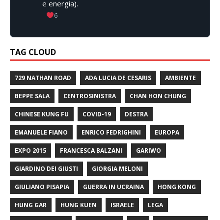
e energia).
6
TAG CLOUD
729 NATHAN ROAD
ADA LUCIA DE CESARIS
AMBIENTE
BEPPE SALA
CENTROSINISTRA
CHAN HON CHUNG
CHINESE KUNG FU
COVID-19
DESTRA
EMANUELE FIANO
ENRICO FEDRIGHINI
EUROPA
EXPO 2015
FRANCESCA BALZANI
GARIWO
GIARDINO DEI GIUSTI
GIORGIA MELONI
GIULIANO PISAPIA
GUERRA IN UCRAINA
HONG KONG
HUNG GAR
HUNG KUEN
ISRAELE
LEGA