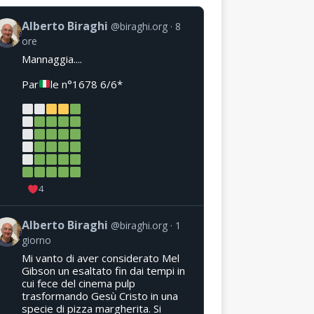
Alberto Biraghi
@biraghi.org
8
ore
Mannaggia....
Par
le n°1678 6/6*
4
Alberto Biraghi
@biraghi.org
1
giorno
Mi vanto di aver considerato Mel
Gibson un esaltato fin dai tempi in
cui fece del cinema pulp
trasformando Gesù Cristo in una
specie di pizza margherita. Si