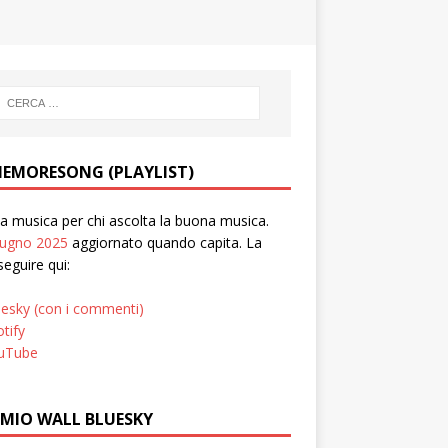
EMORESONG (PLAYLIST)
 musica per chi ascolta la buona musica.
iugno 2025
aggiornato quando capita. La
seguire qui:
uesky (con i commenti)
tify
uTube
 MIO WALL BLUESKY