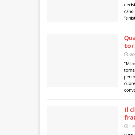
decis
candi
“sinis
Qua
tor
03
“Mila
torna
perso
cuore
conve
Il 
fra
10