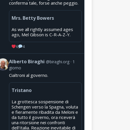
conferma tale, forse anche peggio.
Mrs. Betty Bowers
As we all rightly assumed ages
ago, Mel Gibson is C-R-A-Z-Y.
6
4
Alberto Biraghi
@biraghi.org
1
giorno
Cialtroni al governo.
Tristano
La grottesca sospensione di
Schengen verso la Spagna, voluta
e fieramente ribadita da Meloni e
da tutto il governo, ora riceverà
una ritorsione nei confronti
dell'Italia. Reazione inevitabile di