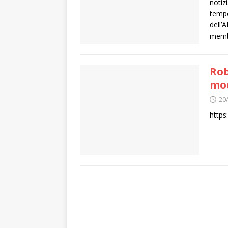
notiz
tempo
dell’
memb
Rob
mo
20
https