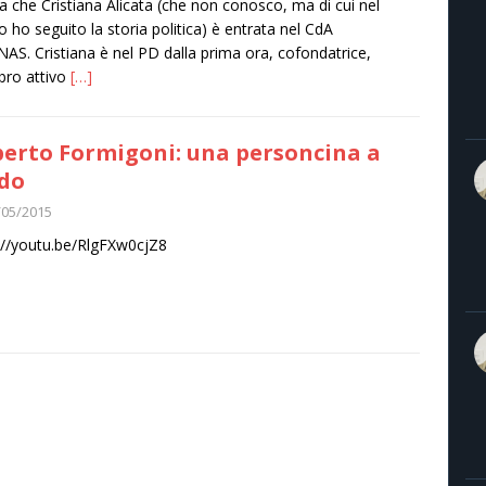
ia che Cristiana Alicata (che non conosco, ma di cui nel
 ho seguito la storia politica) è entrata nel CdA
ANAS. Cristiana è nel PD dalla prima ora, cofondatrice,
ro attivo
[…]
erto Formigoni: una personcina a
do
/05/2015
://youtu.be/RlgFXw0cjZ8