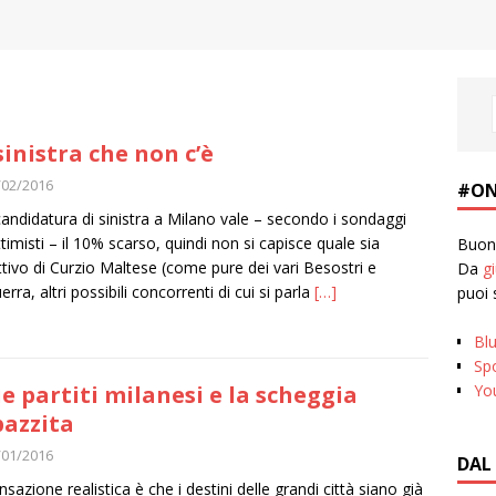
sinistra che non c’è
/02/2016
#ON
andidatura di sinistra a Milano vale – secondo i sondaggi
ttimisti – il 10% scarso, quindi non si capisce quale sia
Buona
ettivo di Curzio Maltese (come pure dei vari Besostri e
Da
g
erra, altri possibili concorrenti di cui si parla
[…]
puoi 
Bl
Spo
Yo
ue partiti milanesi e la scheggia
azzita
/01/2016
DAL
nsazione realistica è che i destini delle grandi città siano già