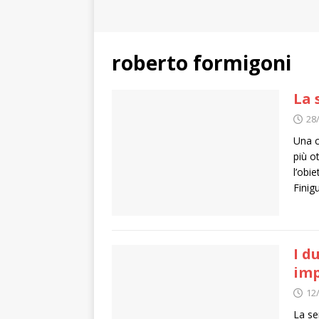
roberto formigoni
La 
28
Una c
più o
l’obi
Finigu
I d
imp
12
La se