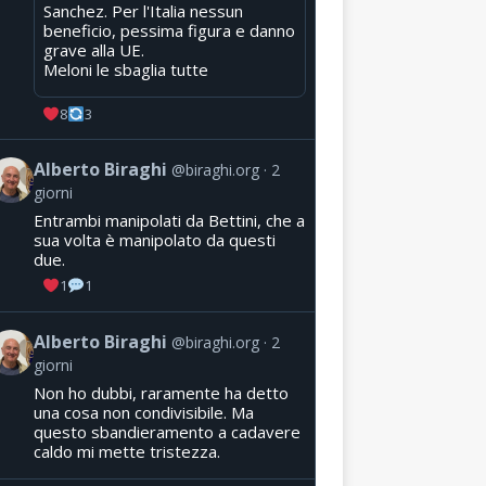
Sanchez. Per l'Italia nessun
beneficio, pessima figura e danno
grave alla UE.
Meloni le sbaglia tutte
8
3
Alberto Biraghi
@biraghi.org
2
giorni
Entrambi manipolati da Bettini, che a
sua volta è manipolato da questi
due.
1
1
Alberto Biraghi
@biraghi.org
2
giorni
Non ho dubbi, raramente ha detto
una cosa non condivisibile. Ma
questo sbandieramento a cadavere
caldo mi mette tristezza.