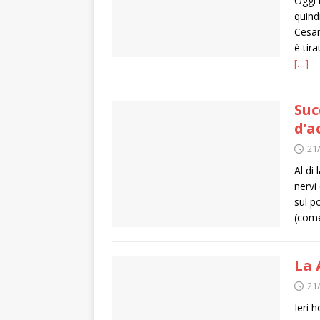
Oggi 
quind
Cesar
è tir
[…]
Suc
d’a
21
Al di 
nervi
sul p
(come
La 
21
Ieri 