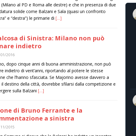
i (Milano al PD e Roma alle destre) e che in presenza di due
datura solide come Balzani e Sala (quasi un confronto
tra” e “destra”) le primarie di
[…]
lcosa di Sinistra: Milano non può
nare indietro
/01/2016
no, dopo cinque anni di buona amministrazione, non può
re indietro di vent’anni, riportando al potere le stesse
ne che l’hanno sfasciata. Se Majorino avesse davvero a
 il destino della città, dovrebbe sfilarsi dalla competizione e
rgere sulla Balzani
[…]
clone di Bruno Ferrante e la
mmentazione a sinistra
/11/2015