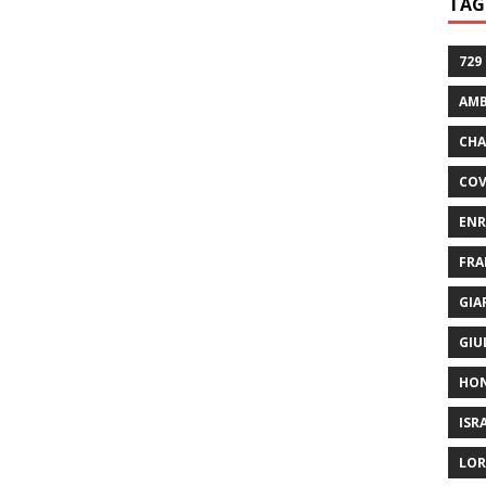
TAG
729
AMB
CHA
COV
ENR
FRA
GIA
GIU
HO
ISR
LOR