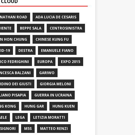
 CLOUD
 NATHAN ROAD
ADA LUCIA DE CESARIS
IENTE
BEPPE SALA
CENTROSINISTRA
N HON CHUNG
CHINESE KUNG FU
ID-19
DESTRA
EMANUELE FIANO
ICO FEDRIGHINI
EUROPA
EXPO 2015
NCESCA BALZANI
GARIWO
RDINO DEI GIUSTI
GIORGIA MELONI
LIANO PISAPIA
GUERRA IN UCRAINA
NG KONG
HUNG GAR
HUNG KUEN
AELE
LEGA
LETIZIA MORATTI
SIGNORI
M5S
MATTEO RENZI