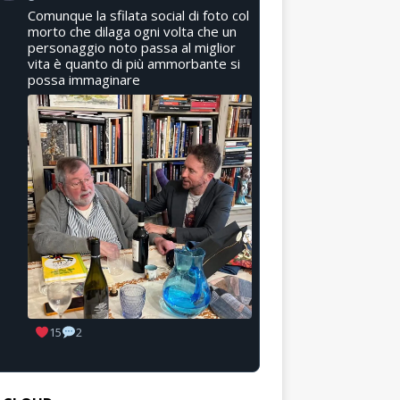
Comunque la sfilata social di foto col
morto che dilaga ogni volta che un
personaggio noto passa al miglior
vita è quanto di più ammorbante si
possa immaginare
15
2