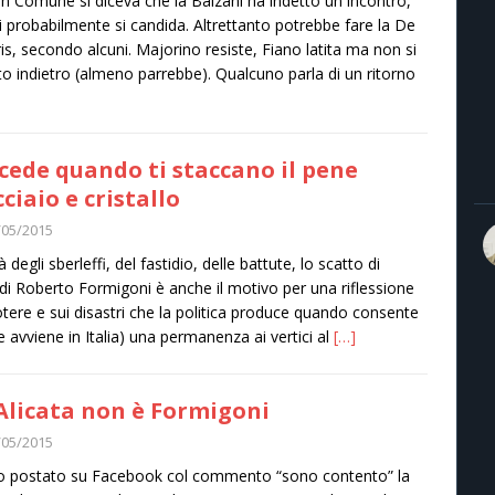
in Comune si diceva che la Balzani ha indetto un incontro,
i probabilmente si candida. Altrettanto potrebbe fare la De
is, secondo alcuni. Majorino resiste, Fiano latita ma non si
ato indietro (almeno parrebbe). Qualcuno parla di un ritorno
cede quando ti staccano il pene
cciaio e cristallo
/05/2015
là degli sberleffi, del fastidio, delle battute, lo scatto di
 di Roberto Formigoni è anche il motivo per una riflessione
otere e sui disastri che la politica produce quando consente
 avviene in Italia) una permanenza ai vertici al
[…]
Alicata non è Formigoni
/05/2015
ho postato su Facebook col commento “sono contento” la