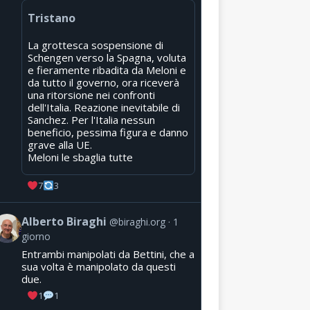
Tristano
La grottesca sospensione di
Schengen verso la Spagna, voluta
e fieramente ribadita da Meloni e
da tutto il governo, ora riceverà
una ritorsione nei confronti
dell'Italia. Reazione inevitabile di
Sanchez. Per l'Italia nessun
beneficio, pessima figura e danno
grave alla UE.
Meloni le sbaglia tutte
7
3
Alberto Biraghi
@biraghi.org
1
giorno
Entrambi manipolati da Bettini, che a
sua volta è manipolato da questi
due.
1
1