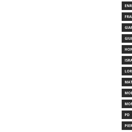
ENR
FRA
GIA
GIU
HO
ISR
LOR
MAT
MOB
MON
PD
PIE