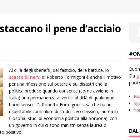
staccano il pene d’acciaio
#ON
Buona
Al di là degli sberleffi, del fastidio, delle battute, lo
Da
g
scatto di nervi
di Roberto Formigoni è anche il motivo
puoi 
per una riflessione sul potere e sui disastri che la
politica produce quando consente (come avviene in
Bl
Italia) una permanenza ai vertici al di là di qualunque
Spo
buon senso. Di Roberto Formigoni si sa che ha un
Yo
rispettabile curriculum di studi (liceo classico, laurea in
filosofia, studi di economia politica alla Sorbona): con
un governo in cui ci sono ministri senza laurea o
DAL
to positivo.