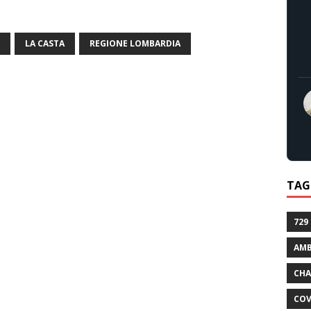
LA CASTA
REGIONE LOMBARDIA
TAG
729
AMB
CHA
COV