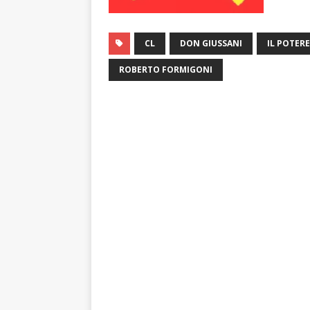
CL
DON GIUSSANI
IL POTERE
ROBERTO FORMIGONI