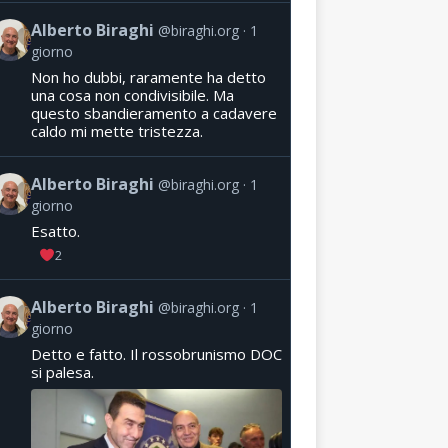
Alberto Biraghi
@biraghi.org
1
giorno
Non ho dubbi, raramente ha detto
una cosa non condivisibile. Ma
questo sbandieramento a cadavere
caldo mi mette tristezza.
Alberto Biraghi
@biraghi.org
1
giorno
Esatto.
2
Alberto Biraghi
@biraghi.org
1
giorno
Detto e fatto. Il rossobrunismo DOC
si palesa.