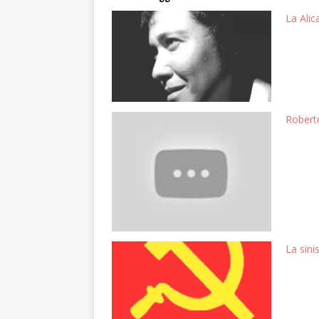
La Alic
Robert
La sini