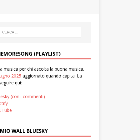
EMORESONG (PLAYLIST)
 musica per chi ascolta la buona musica.
iugno 2025
aggiornato quando capita. La
seguire qui:
uesky (con i commenti)
tify
uTube
 MIO WALL BLUESKY