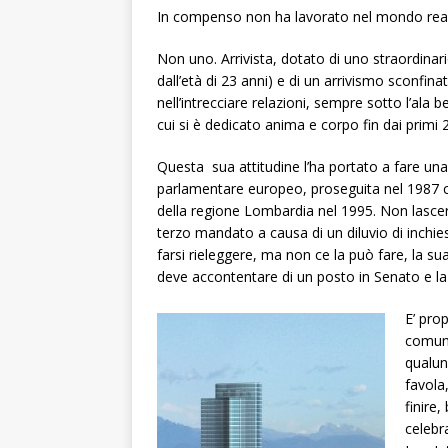
In compenso non ha lavorato nel mondo reale 
Non uno. Arrivista, dotato di uno straordina
dall’età di 23 anni) e di un arrivismo sconfina
nell’intrecciare relazioni, sempre sotto l’ala 
cui si è dedicato anima e corpo fin dai primi 
Questa sua attitudine l’ha portato a fare un
parlamentare europeo, proseguita nel 1987 c
della regione Lombardia nel 1995. Non lascerà
terzo mandato a causa di un diluvio di inchi
farsi rieleggere, ma non ce la può fare, la sua
deve accontentare di un posto in Senato e la
E’ pro
comuni
qualun
favola
finire
celebr