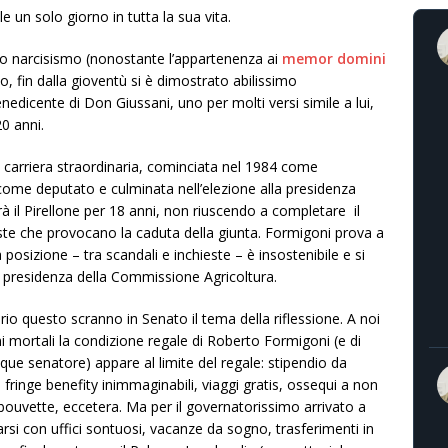
un solo giorno in tutta la sua vita.
rio narcisismo (nonostante l’appartenenza ai
memor domini
to, fin dalla gioventù si è dimostrato abilissimo
benedicente di Don Giussani, uno per molti versi simile a lui,
20 anni.
a carriera straordinaria, cominciata nel 1984 come
ome deputato e culminata nell’elezione alla presidenza
 il Pirellone per 18 anni, non riuscendo a completare il
este che provocano la caduta della giunta. Formigoni prova a
 posizione – tra scandali e inchieste – è insostenibile e si
 presidenza della Commissione Agricoltura.
prio questo scranno in Senato il tema della riflessione. A noi
 mortali la condizione regale di Roberto Formigoni (e di
que senatore) appare al limite del regale: stipendio da
, fringe benefity inimmaginabili, viaggi gratis, ossequi a non
, bouvette, eccetera. Ma per il governatorissimo arrivato a
arsi con uffici sontuosi, vacanze da sogno, trasferimenti in