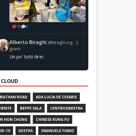
15
2
Alberto Biraghi
@biraghi.org
2
giorni
Un po' tutti direi.
 CLOUD
 NATHAN ROAD
ADA LUCIA DE CESARIS
IENTE
BEPPE SALA
CENTROSINISTRA
N HON CHUNG
CHINESE KUNG FU
ID-19
DESTRA
EMANUELE FIANO