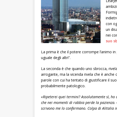
LearJe
ambizi
Formig
indietr
con og
un dis
nei co
suo s
La prima è che il potere corrompe l’animo in p
uguale degli altri”.
La seconda è che quando uno sbrocca, rivela 
arrogante, ma la vicenda rivela che è anche o
parole con cui ha tentato di giustificare il
probabilmente patologico.
«Ripeterei quei termini? Assolutamente sì, ho 
che nei momenti di rabbia perde la pazienza. Qu
scrivono me lo confermano. Colpa di Alitalia in