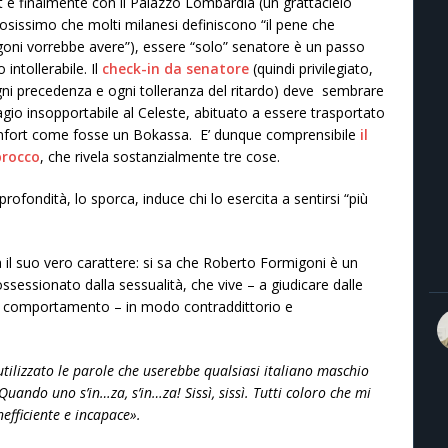
t e finalmente con il Palazzo Lombardia (un grattacielo
osissimo che molti milanesi definiscono “il pene che
oni vorrebbe avere”), essere “solo” senatore è un passo
o intollerabile. Il
check-in da senatore
(quindi privilegiato,
ni precedenza e ogni tolleranza del ritardo) deve sembrare
agio insopportabile al Celeste, abituato a essere trasportato
nfort come fosse un Bokassa. E’ dunque comprensibile
il
brocco
, che rivela sostanzialmente tre cose.
rofondità, lo sporca, induce chi lo esercita a sentirsi “più
il suo vero carattere: si sa che Roberto Formigoni è un
ssessionato dalla sessualità, che vive – a giudicare dalle
 suo comportamento – in modo contraddittorio e
utilizzato le parole che userebbe qualsiasi italiano maschio
ando uno s’in…za, s’in…za! Sissì, sissì. Tutti coloro che mi
efficiente e incapace».