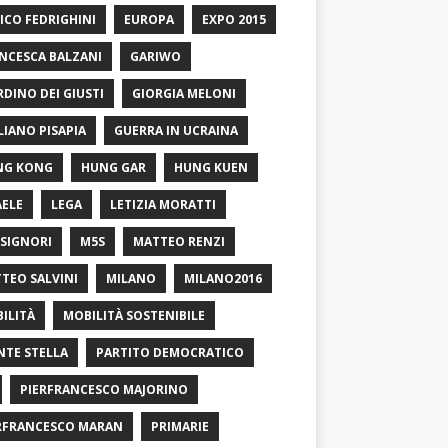
ICO FEDRIGHINI
EUROPA
EXPO 2015
NCESCA BALZANI
GARIWO
RDINO DEI GIUSTI
GIORGIA MELONI
LIANO PISAPIA
GUERRA IN UCRAINA
NG KONG
HUNG GAR
HUNG KUEN
AELE
LEGA
LETIZIA MORATTI
SIGNORI
M5S
MATTEO RENZI
TEO SALVINI
MILANO
MILANO2016
ILITÀ
MOBILITÀ SOSTENIBILE
TE STELLA
PARTITO DEMOCRATICO
PIERFRANCESCO MAJORINO
RFRANCESCO MARAN
PRIMARIE