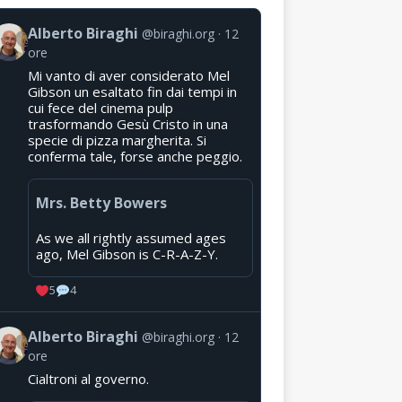
Alberto Biraghi
@biraghi.org
12
ore
Mi vanto di aver considerato Mel
Gibson un esaltato fin dai tempi in
cui fece del cinema pulp
trasformando Gesù Cristo in una
specie di pizza margherita. Si
conferma tale, forse anche peggio.
Mrs. Betty Bowers
As we all rightly assumed ages
ago, Mel Gibson is C-R-A-Z-Y.
5
4
Alberto Biraghi
@biraghi.org
12
ore
Cialtroni al governo.