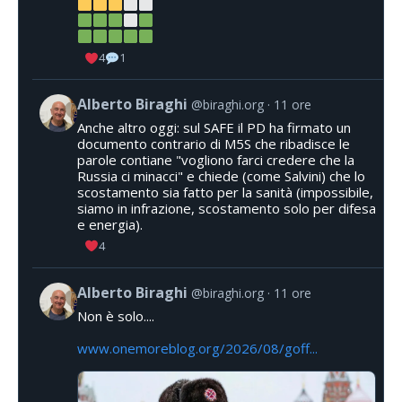
4
1
Alberto Biraghi
@biraghi.org
11 ore
Anche altro oggi: sul SAFE il PD ha firmato un
documento contrario di M5S che ribadisce le
parole contiane "vogliono farci credere che la
Russia ci minacci" e chiede (come Salvini) che lo
scostamento sia fatto per la sanità (impossibile,
siamo in infrazione, scostamento solo per difesa
e energia).
4
Alberto Biraghi
@biraghi.org
11 ore
Non è solo....
www.onemoreblog.org/2026/08/goff...