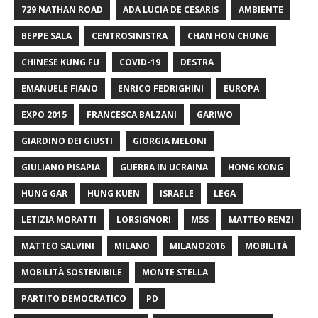
729 NATHAN ROAD
ADA LUCIA DE CESARIS
AMBIENTE
BEPPE SALA
CENTROSINISTRA
CHAN HON CHUNG
CHINESE KUNG FU
COVID-19
DESTRA
EMANUELE FIANO
ENRICO FEDRIGHINI
EUROPA
EXPO 2015
FRANCESCA BALZANI
GARIWO
GIARDINO DEI GIUSTI
GIORGIA MELONI
GIULIANO PISAPIA
GUERRA IN UCRAINA
HONG KONG
HUNG GAR
HUNG KUEN
ISRAELE
LEGA
LETIZIA MORATTI
LORSIGNORI
M5S
MATTEO RENZI
MATTEO SALVINI
MILANO
MILANO2016
MOBILITÀ
MOBILITÀ SOSTENIBILE
MONTE STELLA
PARTITO DEMOCRATICO
PD