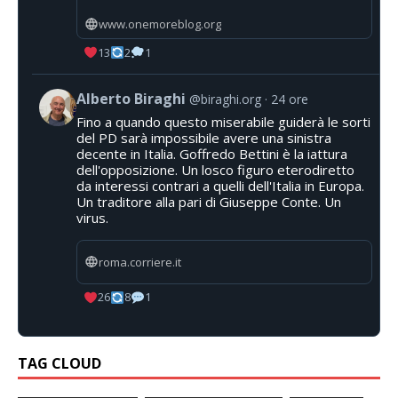
www.onemoreblog.org
13
2
1
Alberto Biraghi
@biraghi.org
24 ore
Fino a quando questo miserabile guiderà le sorti
del PD sarà impossibile avere una sinistra
decente in Italia. Goffredo Bettini è la iattura
dell'opposizione. Un losco figuro eterodiretto
da interessi contrari a quelli dell'Italia in Europa.
Un traditore alla pari di Giuseppe Conte. Un
virus.
roma.corriere.it
26
8
1
TAG CLOUD