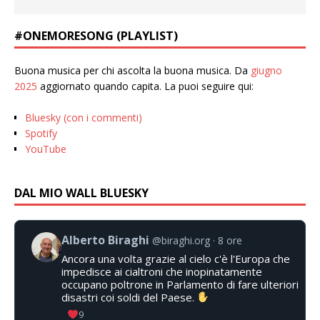
#ONEMORESONG (PLAYLIST)
Buona musica per chi ascolta la buona musica. Da
giugno
2025
aggiornato quando capita. La puoi seguire qui:
Bluesky (con i commenti)
Spotify
YouTube
DAL MIO WALL BLUESKY
Alberto Biraghi
@biraghi.org
8 ore
Ancora una volta grazie al cielo c'è l'Europa che
impedisce ai cialtroni che inopinatamente
occupano poltrone in Parlamento di fare ulteriori
disastri coi soldi del Paese.
9