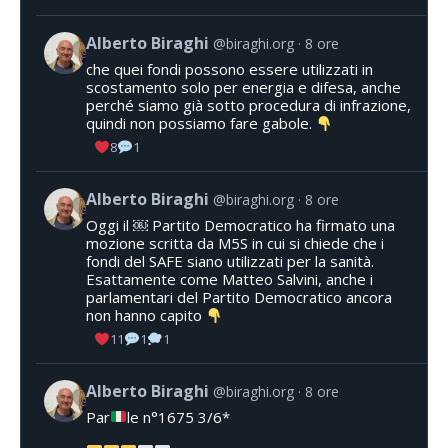
Alberto Biraghi
@biraghi.org
8 ore
che quei fondi possono essere utilizzati in
scostamento solo per energia e difesa, anche
perché siamo già sotto procedura di infrazione,
quindi non possiamo fare gabole.
8
1
Alberto Biraghi
@biraghi.org
8 ore
Oggi il ￼ Partito Democratico ha firmato una
mozione scritta da M5S in cui si chiede che i
fondi del SAFE siano utilizzati per la sanità.
Esattamente come Matteo Salvini, anche i
parlamentari del Partito Democratico ancora
non hanno capito
11
1
1
Alberto Biraghi
@biraghi.org
8 ore
Par
le n°1675 3/6*